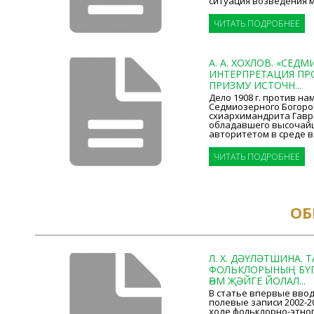
ситуация возведения м
ЧИТАТЬ ПОДРОБНЕЕ
А. А. ХОХЛОВ. «СЕД
ИНТЕРПРЕТАЦИЯ ПР
ПРИЗМУ ИСТОЧН...
Дело 1908 г. против на
Седмиозерного Богоро
схиархимандрита Гаври
обладавшего высочай
авторитетом в среде в
ЧИТАТЬ ПОДРОБНЕЕ
ОБ
Л. Х. ДӘҮЛӘТШИНА. 
ФОЛЬКЛОРЫНЫҢ БҮГ
ҺӘМ ҖӘЙГЕ ЙОЛАЛ...
В статье впервые ввод
полевые записи 2002-20
ходе фольклорно-этно