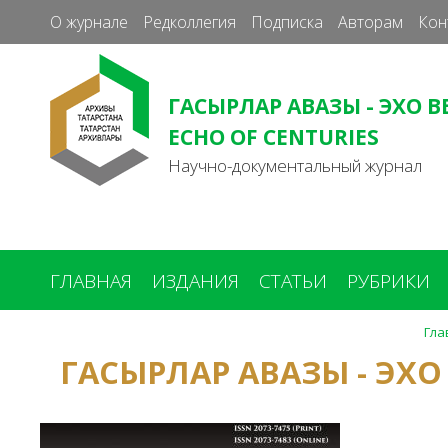
О журнале
Редколлегия
Подписка
Авторам
Кон
ГАСЫРЛАР АВАЗЫ - ЭХО В
ECHO OF CENTURIES
Научно-документальный журнал
ГЛАВНАЯ
ИЗДАНИЯ
СТАТЬИ
РУБРИКИ
Гла
Вы
ГАСЫРЛАР АВАЗЫ - ЭХО
здесь