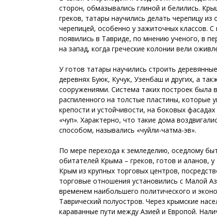
сторон, обмазывались глиной и белились. Кры
греков, татары научились делать черепицу из
черепицей, особенно у зажиточных классов. С
появились в Тавриде, по мнению ученого, в пе
на запад, когда греческие колонии вели ожив
У готов татары научились строить деревянные
деревнях Буюк, Кучук, Узенбаш и других, а т
сооружениями. Система таких построек была в
распиленного на толстые пластины, которые ук
крепости и устойчивости, на боковых фасадах
«чуп». Характерно, что такие дома воздвигал
способом, назывались «чуйли-чатма-эв».
По мере перехода к земледелию, оседлому быт
обитателей Крыма – греков, готов и аланов, у
Крым из крупных торговых центров, посредст
торговые отношения установились с Малой Азие
временем наибольшего политического и эконо
Таврический полуостров. Через крымские нас
караванные пути между Азией и Европой. Нали