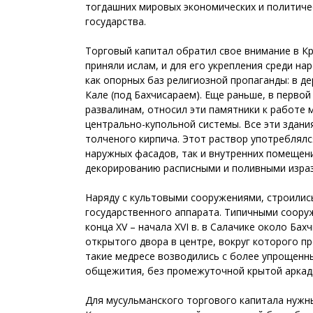
тогдашних мировых экономических и политиче
государства.
Торговый капитал обратил свое внимание в Кр
приняли ислам, и для его укрепления среди на
как опорных баз религиозной пропаганды: в д
Кале (под Бахчисараем). Еще раньше, в первой 
развалинам, относил эти памятники к работе 
центрально-купольной системы. Все эти здани
толченого кирпича. Этот раствор употреблял
наружных фасадов, так и внутренних помещени
декорированию расписными и поливными израз
Наряду с культовыми сооружениями, строились
государственного аппарата. Типичными сооруж
конца XV – начала XVI в. в Салачике около Ба
открытого двора в центре, вокруг которого пр
такие медресе возводились с более упрощенн
общежития, без промежуточной крытой аркады 
Для мусульманского торгового капитала нужны