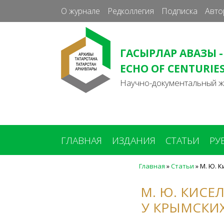
О журнале
Редколлегия
Подписка
Авто
ГАСЫРЛАР АВАЗЫ -
ECHO OF CENTURIE
Научно-документальный 
ГЛАВНАЯ
ИЗДАНИЯ
СТАТЬИ
РУ
Главная
»
Статьи
»
М. Ю. К
Вы
здесь
М. Ю. КИСЕ
У КРЫМСКИХ