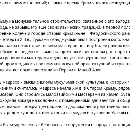
ских взаимоотношений; в зимнее время Крым являлся резиденц
ыму на монументальное строительство, связанное с его выгодам
рода, не забывшего еще своих языческих традиций, в первой по
еревне Колечь и городе Старый Крым (ныне – Феодосийского рай
четверти XIII в., турками-сельджуками была построена купольна
малоазиатских строительных мастеров по типу более ранних ви
я были возведены из камня на прочном известковом растворе с
ся греческими мастерами в древнерусском церковном строитель
й производилось при помощи искусной архитектурной и скульпт
цами, которые привозили из Персии и Малой Азии.
 медресе – высшие школы мусульманской культуры, в которых г
ениями считались: медресе начала XIV в. в Старом Крыму, рядо
хчисарая. Они строились малоазийскими мастерами из камня, бут
оходила аркада на колоннах, с помещениями для занятий и общеж
ым планом – вокруг центрального дворика непосредственно рас
с рядом куполов: к ним относится медресе в деревне Улаклы п
 были укрепленные безопасные сооружения в городах, лежащих н