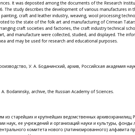
ences. It was deposited among the documents of the Research Institute
6. The study describes the development of various manufactures in 
l painting, craft and leather industry, weaving, wool processing tec
evoted to the state of the folk art and manufacturing of Crimean Tata
anging craft societies and factories, the craft industry technical sc
t, and manufacture were collected, studied, and displayed. The info
imea and may be used for research and educational purposes.
оизводство, У. А. Боданинский, архив, Российская академия наук
U. A. Bodaninsky, archive, the Russian Academy of Sciences.
им из старейших и крупнейших ведомственных архивохранилищ Р
и наук, ее учреждений и организаций науки и культуры, фонды 
ентрального комитета нового (латинизированного) алфавита п