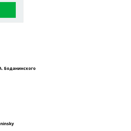
А.
Боданинского
aninsky