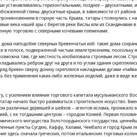
ши устанавливались горизонтальными, позднее – двускатными, и
 обожженной глины: двускатные крыши, в зависимости от района
 проникновением в горную часть Крыма, татары столкнулись с н
рвые века нашей эры с берегов реки Вислы или из Скандинавии 
ленную торговлю с северными кочевыми племенами.
 дома наподобие северных бревенчатых изб: такие дома сохран
акже в полосе, подверженной частым землетрясениям, поскольку
озможна там, где местность изобиловала строевым лесом. Стро
ладывались ребром друг на друга и по углам здания скреплялис
 ряд бревен сверху донизу скреплялся накладными дугами «пайв
ись без применения каких-либо железных изделий, даже в виде ж
у, с усилением влияния торгового капитала мусульманского Во
 татар начало быстро развиваться строительное искусство. Вмест
вом различных дервишей и шейхов – агентов ислама, проникало
й, с ее тогдашним центром – городом Конией. Первая половина 
мического могущества Золотоордынского государства, ценнейш
еленные пункты Сугдею, Каффу, Калами, Чембало и город Крым 
чие здесь сначала греческих, потом итальянских торговых коло