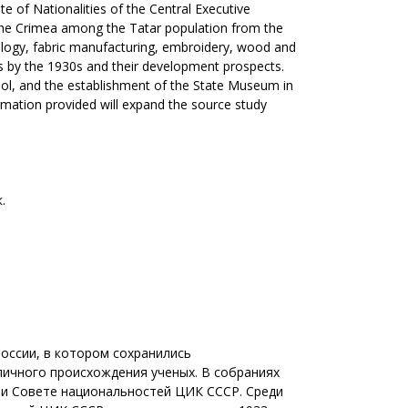
 of Nationalities of the Central Executive
the Crimea among the Tatar population from the
hnology, fabric manufacturing, embroidery, wood and
rs by the 1930s and their development prospects.
hool, and the establishment of the State Museum in
rmation provided will expand the source study
.
оссии, в котором сохранились
личного происхождения ученых. В собраниях
ри Совете национальностей ЦИК СССР. Среди