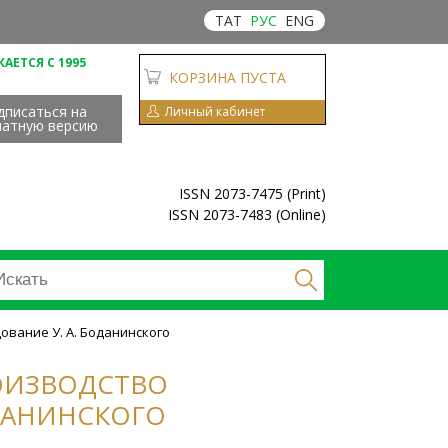
ТАТ
РУС
ENG
АЕТСЯ С 1995
КОРЗИНА ПУСТА
дписаться на
Личный кабинет
чатную версию
ISSN 2073-7475 (Print)
ISSN 2073-7483 (Online)
дование У. А. Боданинского
РОИЗВОДСТВО
ОДАНИНСКОГО