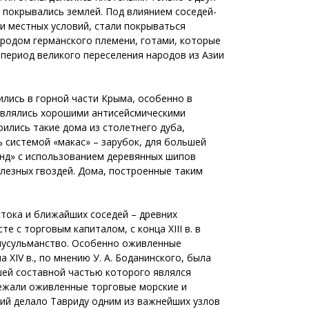
 покрывались землей. Под влиянием соседей-
 и местных условий, стали покрываться
ародом германского племени, готами, которые
в период великого переселения народов из Азии
ились в горной части Крыма, особенно в
 являлись хорошими антисейсмическими
ились такие дома из столетнего дуба,
ь системой «макас» – зарубок, для большей
анд» с использованием деревянных шипов
елезных гвоздей. Дома, построенные таким
стока и ближайших соседей – древних
е с торговым капиталом, с конца XIII в. в
 мусульманство. Особенно оживленные
XIV в., по мнению У. А. Боданинского, была
ей составной частью которого являлся
лежали оживленные торговые морские и
ний делало Тавриду одним из важнейших узлов