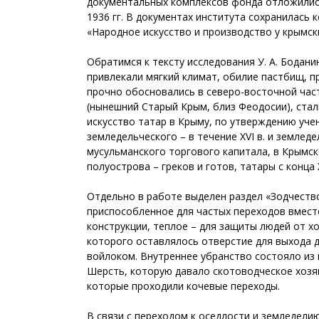
документальных комплексов фонда отложилис
1936 гг. В документах института сохранилась
«Народное искусство и производство у крымск
Обратимся к тексту исследования У. А. Боданин
привлекали мягкий климат, обилие пастбищ, пр
прочно обосновались в северо-восточной час
(нынешний Старый Крым, близ Феодосии), стали
искусство татар в Крыму, по утверждению учен
земледельческого – в течение XVI в. и землед
мусульманского торгового капитала, в Крымс
полуострова – греков и готов, татары с конца
Отдельно в работе выделен раздел «Зодчество
приспособленное для частых переходов вмест
конструкции, теплое – для защиты людей от х
которого оставлялось отверстие для выхода д
войлоком. Внутреннее убранство состояло из 
Шерсть, которую давало скотоводческое хозяй
которые проходили кочевые переходы.
В связи с переходом к оседлости и земледели