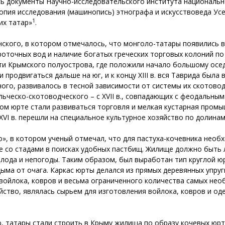
ь документы Научно-исследовательского института национальн
 копия исследования (машинопись) этнографа и искусствоведа Ус
1
их татар»
.
ского, в котором отмечалось, что монголо-татары появились в Та
оточных вод и наличие богатых греческих торговых колоний по б
ти Крымского полуострова, где положили начало большому осе
 продвигаться дальше на юг, и к концу XIII в. вся Таврида была
ого, развивалось в тесной зависимости от системы их скотоводч
ельческо-скотоводческого – с XVII в., совпадающих с феодальным
ком юрте стали развиваться торговля и мелкая кустарная пром
 XVI в. перешли на специальное культурное хозяйство по долина
», в котором ученый отмечал, что для пастуха-кочевника необ
е со стадами в поисках удобных пастбищ. Жилище должно быть 
олода и непогоды. Таким образом, был выработан тип круглой ю
ыма от очага. Каркас юрты делался из прямых деревянных упруги
войлока, ковров и весьма ограниченного количества самых нео
ство, являлась сырьем для изготовления войлока, ковров и оде
ю, татары стали строить в Крыму жилища по образу кочевых юрт: