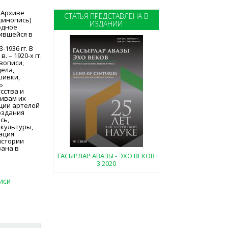
 Архиве
СТАТЬЯ ПРЕДСТАВЛЕНА В
шинопись)
ИЗДАНИИ
одное
жившейся в
1936 гг. В
 – 1920-х гг.
вописи,
дела,
шивки,
ь
сства и
тивам их
ции артелей
оздания
сь,
 культуры,
ация
истории
вана в
ГАСЫРЛАР АВАЗЫ - ЭХО ВЕКОВ
3 2020
иси