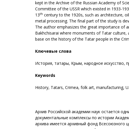
kept in the Archive of the Russian Academy of Sci
Committee of the USSR which existed in 1933-193
th
13
century to the 1920s, such as architecture, oi
metal processing. The final part of the study is d
The author emphasizes the great importance of arr
Bakhchisarai where monuments of Tatar culture, ar
base on the history of the Tatar people in the Cr
Ключевые слова
История, татары, Крым, народное искусство, пр
Keywords
History, Tatars, Crimea, folk art, manufacturing, 
Архив Российской академии наук остается одн
документальные комплексы по истории Академи
архива имеется архивный фонд Всесоюзного ц