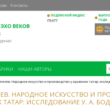
Перейти
рам
Контакты
к
ПОДПИСНОЙ ИНДЕКС
ВЫПУСК
основному
ГОДА
П5477
содержанию
 ЭХО ВЕКОВ
По
пе
S
журнал
БРИКИ
НАШИ АВТОРЫ
иселев. Народное искусство и производство у крымских татар: иссле
ЛЕВ. НАРОДНОЕ ИСКУССТВО И П
 ТАТАР: ИССЛЕДОВАНИЕ У. А. Б