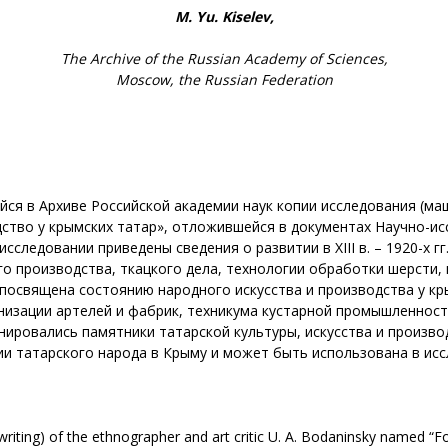
M. Yu. Kiselev,
The Archive of the Russian Academy of Sciences,
Moscow, the Russian Federation
ся в Архиве Российской академии наук копии исследования (маш
дство у крымских татар», отложившейся в документах Научно-и
сследовании приведены сведения о развитии в XIII в. – 1920-х гг
го производства, ткацкого дела, технологии обработки шерсти,
посвящена состоянию народного искусства и производства у крым
низации артелей и фабрик, техникума кустарной промышленности
понировались памятники татарской культуры, искусства и произ
и татарского народа в Крыму и может быть использована в исс
ewriting) of the ethnographer and art critic U. A. Bodaninsky named “