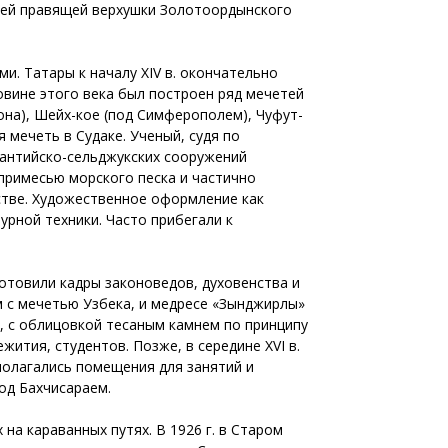
ией правящей верхушки Золотоордынского
и. Татары к началу XIV в. окончательно
ловине этого века был построен ряд мечетей
она), Шейх-кое (под Симферополем), Чуфут-
я мечеть в Судаке. Ученый, судя по
зантийско-сельджукских сооружений
 примесью морского песка и частично
стве. Художественное оформление как
урной техники. Часто прибегали к
отовили кадры законоведов, духовенства и
м с мечетью Узбека, и медресе «Зынджирлы»
а, с облицовкой тесаным камнем по принципу
ития, студентов. Позже, в середине XVI в.
полагались помещения для занятий и
од Бахчисараем.
а караванных путях. В 1926 г. в Старом