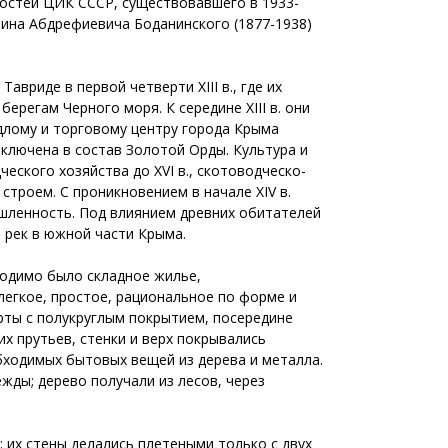
остей ЦИК СССР, существовавшего в 1933-
еина Абдрефиевича Боданинского (1877-1938)
вриде в первой четверти XIII в., где их
ерегам Черного моря. К середине XIII в. они
длому и торговому центру города Крыма
 включена в состав Золотой Орды. Культура и
еского хозяйства до XVI в., скотоводческо-
 строем. С проникновением в начале XIV в.
ышленность. Под влиянием древних обитателей
м рек в южной части Крыма.
ходимо было складное жилье,
легкое, простое, рациональное по форме и
рты с полукруглым покрытием, посередине
х прутьев, стенки и верх покрывались
бходимых бытовых вещей из дерева и металла.
жды; дерево получали из лесов, через
 их стены делались плетеными только с двух