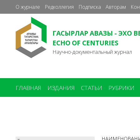
О журнале
Редколлегия
Подписка
Авторам
Кон
ГАСЫРЛАР АВАЗЫ - ЭХО В
ECHO OF CENTURIES
Научно-документальный журнал
ГЛАВНАЯ
ИЗДАНИЯ
СТАТЬИ
РУБРИКИ
Вы
здесь
НАИМЕНОВАН