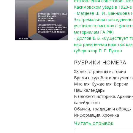
становления советской шко
Касимовском уезде в 1920-е 
- Магдеев Ш. И., Банникова Н
Экстремальная повседневно
учеников в письмах с фронта
материалам ГА РФ)
- Долгов Е. Б. «Существует 
неограниченная власть»: ка
губернатор П. П. Пущин
РУБРИКИ НОМЕРА
ХХ век: страницы истории
Время в судьбах и документ
Мнения. Суждения. Версии
Наш календарь
В блокнот историка. Архивн
калейдоскоп
Обычаи, традиции и обряды
Информация. Хроника
Читать отрывок