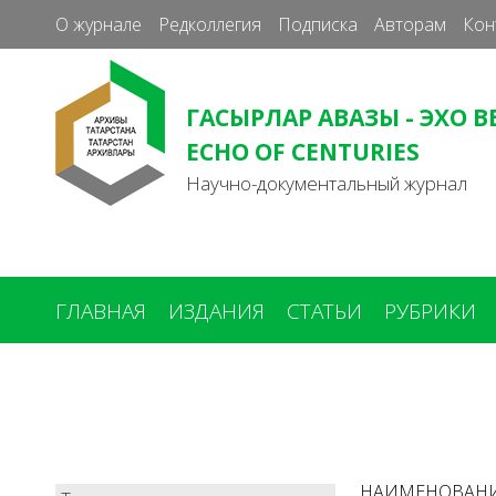
О журнале
Редколлегия
Подписка
Авторам
Кон
ГАСЫРЛАР АВАЗЫ - ЭХО В
ECHO OF CENTURIES
Научно-документальный журнал
ГЛАВНАЯ
ИЗДАНИЯ
СТАТЬИ
РУБРИКИ
Вы
здесь
НАИМЕНОВАН