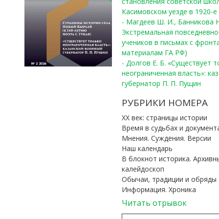
становления советской шко
Касимовском уезде в 1920-е 
- Магдеев Ш. И., Банникова Н
Экстремальная повседневно
учеников в письмах с фронта
материалам ГА РФ)
- Долгов Е. Б. «Существует 
неограниченная власть»: ка
губернатор П. П. Пущин
РУБРИКИ НОМЕРА
ХХ век: страницы истории
Время в судьбах и документ
Мнения. Суждения. Версии
Наш календарь
В блокнот историка. Архивн
калейдоскоп
Обычаи, традиции и обряды
Информация. Хроника
Читать отрывок