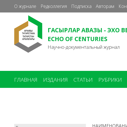
О журнале
Редколлегия
Подписка
Авторам
Кон
ГАСЫРЛАР АВАЗЫ - ЭХО В
ECHO OF CENTURIES
Научно-документальный журнал
ГЛАВНАЯ
ИЗДАНИЯ
СТАТЬИ
РУБРИКИ
Вы
здесь
НАИМЕНОВАН