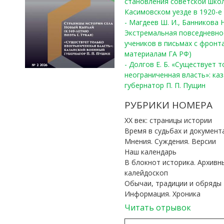
становления советской шко
Касимовском уезде в 1920-е 
- Магдеев Ш. И., Банникова Н
Экстремальная повседневно
учеников в письмах с фронта
материалам ГА РФ)
- Долгов Е. Б. «Существует 
неограниченная власть»: ка
губернатор П. П. Пущин
РУБРИКИ НОМЕРА
ХХ век: страницы истории
Время в судьбах и документ
Мнения. Суждения. Версии
Наш календарь
В блокнот историка. Архивн
калейдоскоп
Обычаи, традиции и обряды
Информация. Хроника
Читать отрывок