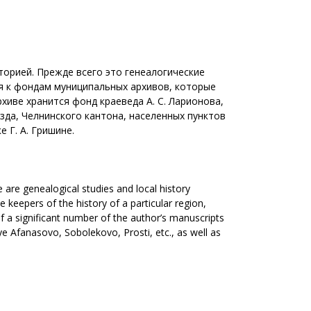
торией. Прежде всего это генеалогические
я к фондам муниципальных архивов, которые
хиве хранится фонд краеведа А. С. Ларионова,
да, Челнинского кантона, населенных пунктов
 Г. А. Гришине.
se are genealogical studies and local history
 keepers of the history of a particular region,
 of a significant number of the author’s manuscripts
e Afanasovo, Sobolekovo, Prosti, etc., as well as