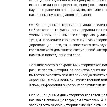
источники личного происхождения (воспоминан
научно-справочного аппарата, но, несомненно
населенных пунктов данного региона.
Особенно ценны авторские описания населенны
Соболеково), что фактически приравнивает их к
уменьшились, теряя вместе с разрушающимися
ту­ры, и населением свою аутентичную истори
дореволюционного, так и советского периодов,
8
крестьянского домашнего светильника
. Авто
память о повседневности села.
Большое место в сохранении исторической па
разные пласты истории: от происхождения назв
пытается охватить всю историческую память о
«Красный Ключ» и Великой Отечественной во
Ключ», информации о которых практически не 
Особенно ценным для историков является фото
называют личным фотографом Стахеевых. А. С
запечатлеть многие исторические объекты на