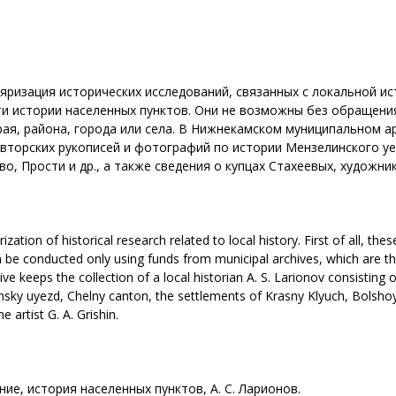
яризация исторических исследований, связанных с локальной ис
сти истории населенных пунктов. Они не возможны без обращени
ая, района, города или села. В Нижнекамском муниципальном ар
торских рукописей и фотографий по истории Мензелинского уез
 Прости и др., а также сведения о купцах Стахеевых, художнике
zation of historical research related to local history. First of all, the
n be conducted only using funds from municipal archives, which are the
hive keeps the collection of a local historian A. S. Larionov consisting
nsky uyezd, Chelny canton, the settlements of Krasny Klyuch, Bolshoy
artist G. A. Grishin.
е, история населенных пунктов, А. С. Ларионов.