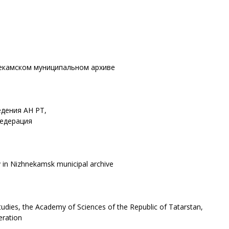
некамском муниципальном архиве
едения АН РТ,
Федерация
ov in Nizhnekamsk municipal archive
tudies, the Academy of Sciences of the Republic of Tatarstan,
eration