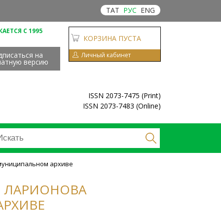
ТАТ
РУС
ENG
АЕТСЯ С 1995
КОРЗИНА ПУСТА
дписаться на
Личный кабинет
чатную версию
ISSN 2073-7475 (Print)
ISSN 2073-7483 (Online)
 муниципальном архиве
С. ЛАРИОНОВА
АРХИВЕ