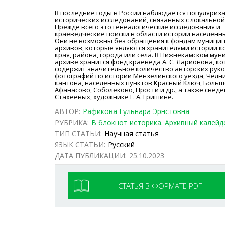
В последние годы в России наблюдается популяриз
исторических исследований, связанных с локальной
Прежде всего это генеалогические исследования и
краеведческие поиски в области истории населенн
Они не возможны без обращения к фондам муници
архивов, которые являются хранителями истории к
края, района, города или села. В Нижнекамском му
архиве хранится фонд краеведа А. С. Ларионова, к
содержит значительное количество авторских руко
фотографий по истории Мензелинского уезда, Челн
кантона, населенных пунктов Красный Ключ, Боль
Афанасово, Соболеково, Прости и др., а также сведе
Стахеевых, художнике Г. А. Гришине.
АВТОР:
Рафикова Гульнара Эрнстовна
РУБРИКА:
В блокнот историка. Архивный калейд
ТИП СТАТЬИ:
Научная статья
ЯЗЫК СТАТЬИ:
Русский
ДАТА ПУБЛИКАЦИИ:
25.10.2023
СТАТЬЯ В ФОРМАТЕ PDF