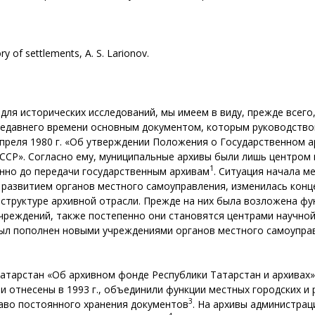
ry of settlements, A. S. Larionov.
для исторических исследований, мы имеем в виду, прежде всего
недавнего времени основным документом, которым руководство
преля 1980 г. «Об утверждении Положения о Государственном 
ССР». Согласно ему, муниципальные архивы были лишь центром
1
енно до передачи государственным архивам
. Ситуация начала м
 развитием органов местного самоуправления, изменилась конц
структуре архивной отрасли. Прежде на них была возложена фу
чреждений, также постепенно они становятся центрами научной
ыл пополнен новыми учреждениями органов местного самоуправл
 Татарстан «Об архивном фонде Республики Татарстан и архивах
и отнесены в 1993 г., объединили функции местных городских и
3
раво постоянного хранения документов
. На архивы администра