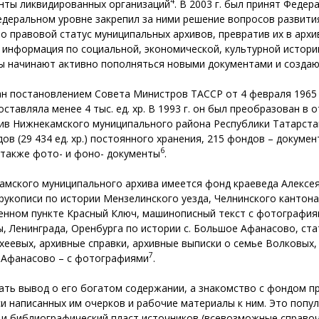
4
енты ликвидированных организаций
. В 2003 г. был принят Феде
деральном уровне закрепил за ними решение вопросов развития
о правовой статус муниципальных архивов, превратив их в арх
я информация по социальной, экономической, культурной истор
ы начинают активно пополняться новыми документами и создаю
 постановлением Совета Министров ТАССР от 4 февраля 1965 г.
ставляла менее 4 тыс. ед. хр. В 1993 г. он был преобразован в
рхив Нижнекамского муниципального района Республики Татарстан
дов (29 434 ед. хр.) постоянного хранения, 215 фондов – документ
6
а также фото- и фоно- документы
.
мского муниципального архива имеется фонд краеведа Алексея 
укописи по истории Мензелинского уезда, Челнинского кантона
ленном пункте Красный Ключ, машинописный текст с фотография
вы, Ленинграда, Оренбурга по истории с. Большое Афанасово, ста
еевых, архивные справки, архивные выписки о семье Волковых, 
7
е Афанасово – с фотографиями
.
ть вывод о его богатом содержании, а знакомство с фондом пр
си написанных им очерков и рабочие материалы к ним. Это попу
и библиографический пласт источников (всевозможные справоч