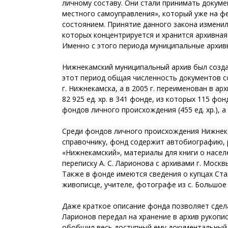
личному составу. Они стали принимать докум
местного самоуправления», который уже на фе
состоянием. Принятие данного закона изменил
которых концентрируется и хранится архивна
Именно с этого периода муниципальные архив
Нижнекамский муниципальный архив был создан
этот период общая численность документов со
г. Нижнекамска, а в 2005 г. переименован в а
82 925 ед. хр. в 341 фонде, из которых 115 фон
фондов личного происхождения (455 ед. хр.), 
Среди фондов личного происхождения Нижнека
справочнику, фонд содержит автобиографию, р
«Нижнекамский», материалы для книги о насе
переписку А. С. Ларионова с архивами г. Моск
Также в фонде имеются сведения о купцах Стах
живописце, учителе, фотографе из с. Большо
Даже краткое описание фонда позволяет сдела
Ларионов передал на хранение в архив рукопи
обобщил весь доступный ему документальный 