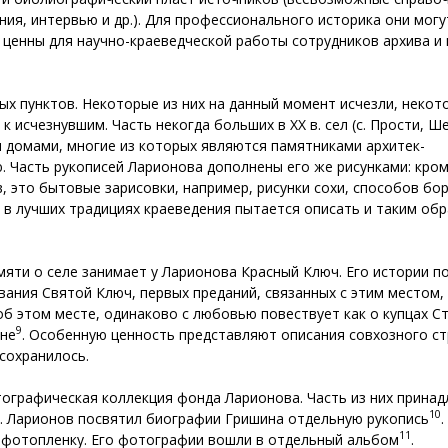
ия, интервью и др.). Для профессионального историка они могу
 ценны для научно-краеведческой работы сотрудников архива и 
х пунктов. Некоторые из них на данный момент исчезли, некото
 исчезнувшим. Часть некогда больших в ХХ в. сел (с. Прости, Ш
 домами, многие из которых являются памятниками архитек­-
ю. Часть рукописей Ларионова дополнены его же рисунками: кро
 это бытовые зарисовки, например, рисунки сохи, способов бор
р в лучших традициях краеведения пытается описать и таким об
мяти о селе занимает у Ларионова Красный Ключ. Его истории 
ания Святой Ключ, первых преданий, связанных с этим местом, 
б этом месте, одинаково с любовью повествует как о купцах Ст
9
йне
. Особенную ценность представляют описания совхозного с
сохранилось.
графическая коллекция фонда Ларионова. Часть из них принадл
10
. Ларионов посвятил биографии Гришина отдельную рукопись
.
11
 фотопленку. Его фотографии вошли в отдельный альбом
.