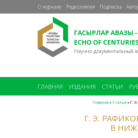
О журнале
Редколлегия
Подписка
Авто
ГАСЫРЛАР АВАЗЫ -
ECHO OF CENTURIE
Научно-документальный 
ГЛАВНАЯ
ИЗДАНИЯ
СТАТЬИ
РУ
Главная
»
Статьи
»
Г. 
Вы
здесь
Г. Э. РАФИК
В НИЖ