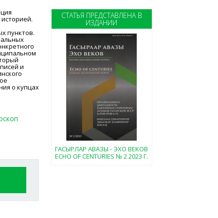
ация
СТАТЬЯ ПРЕДСТАВЛЕНА В
 историей.
ИЗДАНИИ
ых пунктов.
пальных
онкретного
ниципальном
оторый
писей и
инского
шое
ния о купцах
оскоп
ГАСЫРЛАР АВАЗЫ - ЭХО ВЕКОВ
ECHO OF CENTURIES № 2 2023 Г.