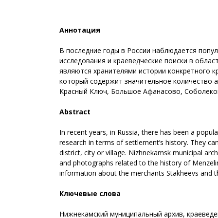
Аннотация
В последние годы в России наблюдается попул
исследования и краеведческие поиски в обла
являются хранителями истории конкретного кр
который содержит значительное количество ав
Красный Ключ, Большое Афанасово, Соболеково,
Abstract
In recent years, in Russia, there has been a populari
research in terms of settlement’s history. They ca
district, city or village. Nizhnekamsk municipal arc
and photographs related to the history of Menzeli
information about the merchants Stakheevs and the 
Ключевые слова
Нижнекамский муниципальный архив, краеведени