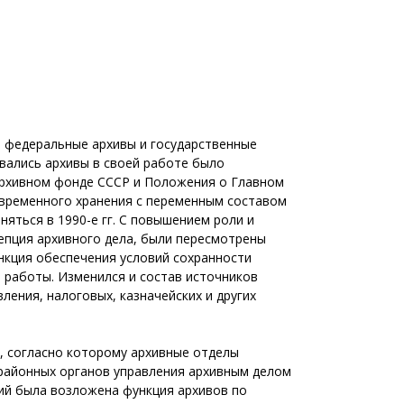
, федеральные архивы и государственные
вались архивы в своей работе было
архивном фонде СССР и Положения о Главном
 временного хранения с переменным составом
еняться в 1990-е гг. С повышением роли и
епция архивного дела, были пересмотрены
нкция обеспечения условий сохранности
 работы. Изменился и состав источников
ения, налоговых, казначейских и других
», согласно которому архивные отделы
 районных органов управления архивным делом
ций была возложена функция архивов по