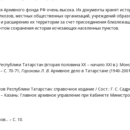
я Архивного фонда РФ очень высока. Их документы хранят истор
олхозов, местных общественных организаций, учреждений образо
в и расширению их территории за счет присоединения близлежащ
нтом сохранения истории исчезающих населенных пунктов.
спублики Татарстан (вторая половина ХХ – начало ХХI в.): Моно
– С. 70-71;
Горохова Л. В.
Архивное дело в Татарстане (1940-2001 г
 Республики Татарстан: справочное издание / Сост.: Г. С. Садрет
. – Казань: Главное архивное управление при Кабинете Министров
... – С. 10.