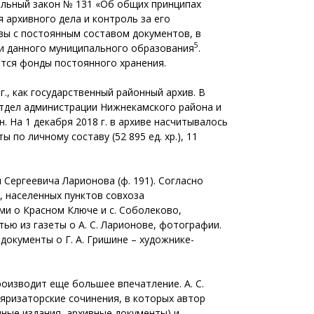
ральный закон № 131 «Об общих принципах
 архивного дела и контроль за его
ивы с постоянным составом документов, в
5
ии данного муниципального образования
.
тся фонды постоянного хранения.
, как государственный районный архив. В
 отдел администрации Нижнекамского района и
. На 1 декабря 2018 г. в архиве насчитывалось
ы по личному составу (52 895 ед. хр.), 11
Сергеевича Ларионова (ф. 191). Согласно
, населенных пунктов совхоза
ми о Красном Ключе и с. Соболеково,
тью из газеты о А. С. Ларионове, фотографии.
документы о Г. А. Гришине – художнике-
оизводит еще большее впечатление. А. С.
ляризаторские сочинения, в которых автор
ные издания, архивные документы) и