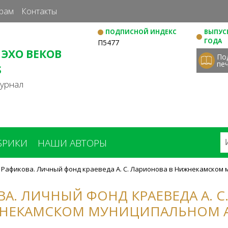
Перейти
рам
Контакты
к
ПОДПИСНОЙ ИНДЕКС
ВЫПУСК
основному
ГОДА
П5477
содержанию
 ЭХО ВЕКОВ
По
пе
S
журнал
БРИКИ
НАШИ АВТОРЫ
Э. Рафикова. Личный фонд краеведа А. С. Ларионова в Нижнекамском
ОВА. ЛИЧНЫЙ ФОНД КРАЕВЕДА А. 
НЕКАМСКОМ МУНИЦИПАЛЬНОМ 