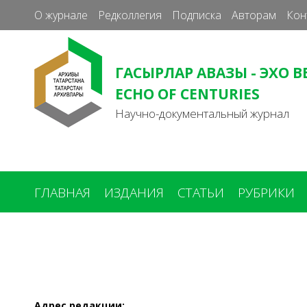
О журнале
Редколлегия
Подписка
Авторам
Кон
ГАСЫРЛАР АВАЗЫ - ЭХО В
ECHO OF CENTURIES
Научно-документальный журнал
ГЛАВНАЯ
ИЗДАНИЯ
СТАТЬИ
РУБРИКИ
Вы
здесь
Адрес редакции: