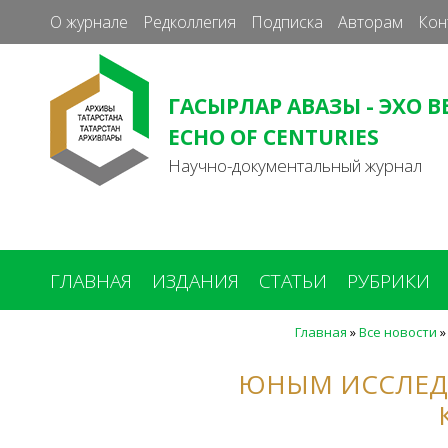
О журнале
Редколлегия
Подписка
Авторам
Кон
ГАСЫРЛАР АВАЗЫ - ЭХО В
ECHO OF CENTURIES
Научно-документальный журнал
ГЛАВНАЯ
ИЗДАНИЯ
СТАТЬИ
РУБРИКИ
Главная
»
Все новости
Вы
здесь
ЮНЫМ ИССЛЕДО