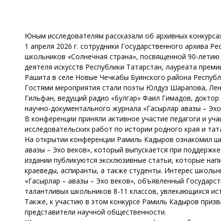
Юным исследователям рассказали об архивных конкурса
1 апреля 2026 г. сотрудники Государственного архива Р
школьников «Солнечная страна», посвященной 90-летию 
деятеля искусств Республики Татарстан, лауреата прем
Рашита в селе Новые Чечкабы Буинского района Республ
Гостями мероприятия стали поэты Юлдуз Шарапова, Лен
Гильфан, ведущий радио «Булгар» Фаил Гимадов, доктор
научно-документального журнала «Гасырлар авазы – Эхо
В конференции приняли активное участие педагоги и уч
исследовательских работ по истории родного края и тат
На открытии конференции Рамиль Кадыров ознакомил шк
авазы – Эхо веков», который выпускается при поддержке
издании публикуются эксклюзивные статьи, которые нап
краеведы, аспиранты, а также студенты. Интерес школьн
«Гасырлар – авазы – Эхо веков», объявленный Государс
талантливых школьников 8-11 классов, увлекающихся ис
Также, к участию в этом конкурсе Рамиль Кадыров призв
представители научной общественности.