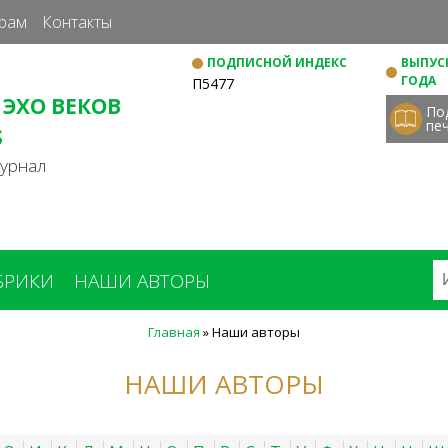
Перейти
рам
Контакты
к
ПОДПИСНОЙ ИНДЕКС
ВЫПУСК
основному
ГОДА
П5477
содержанию
 ЭХО ВЕКОВ
По
пе
S
журнал
БРИКИ
НАШИ АВТОРЫ
Главная
»
Наши авторы
НАШИ АВТОРЫ