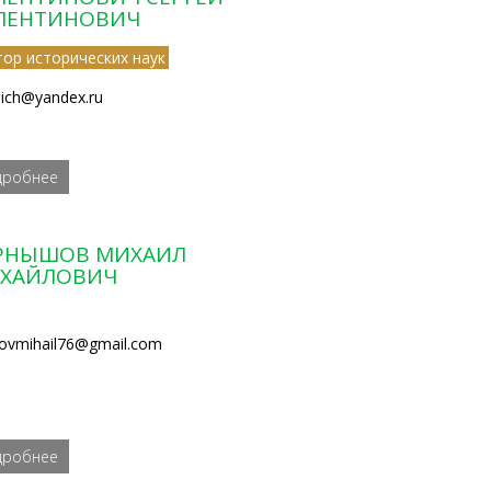
ЛЕНТИНОВИЧ
тор исторических наук
bich@yandex.ru
дробнее
РНЫШОВ МИХАИЛ
ХАЙЛОВИЧ
lovmihail76@gmail.com
дробнее