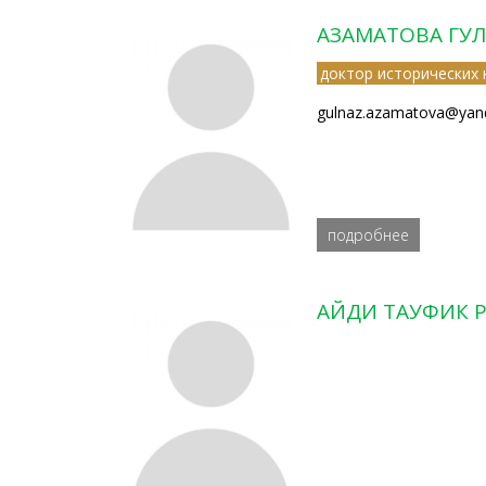
АЗАМАТОВА ГУ
доктор исторических 
gulnaz.azamatova@yand
подробнее
АЙДИ ТАУФИК 