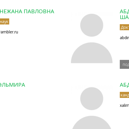
НЕЖАНА ПАВЛОВНА
АБ
ША
наук
Док
ambler.ru
abdi
по
ЭЛЬМИРА
АБ
кан
xali