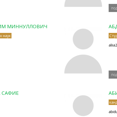
по
ИМ МИННУЛЛОВИЧ
АБ
х наук
Сту
alii
по
 САФИЕ
АБ
кан
abid