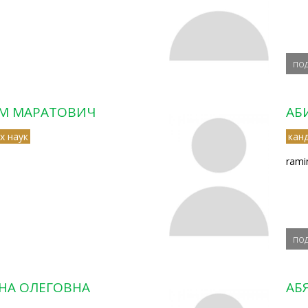
по
М МАРАТОВИЧ
АБ
х наук
кан
rami
по
НА ОЛЕГОВНА
АБ