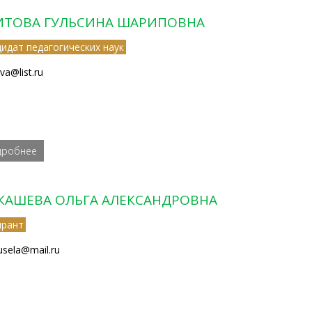
ИТОВА ГУЛЬСИНА ШАРИПОВНА
дидат педагогических наук
va@list.ru
дробнее
КАШЕВА ОЛЬГА АЛЕКСАНДРОВНА
ирант
usela@mail.ru