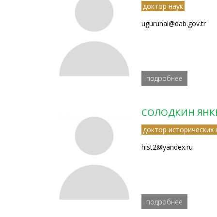
доктор наук
ugurunal@dab.gov.tr
подробнее
СОЛОДКИН ЯНК
доктор исторических 
hist2@yandex.ru
подробнее