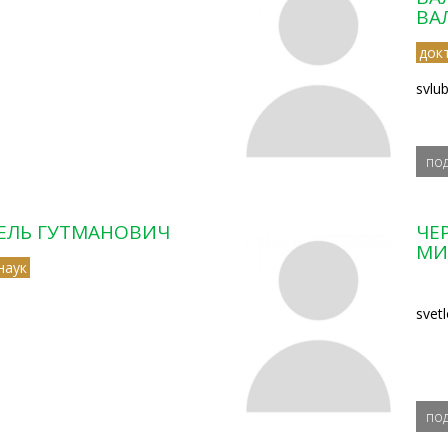
ВА
док
svlu
по
ЕЛЬ ГУТМАНОВИЧ
ЧЕ
МИ
наук
svet
по