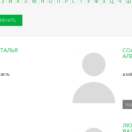
З
И
К
Л
М
Н
О
П
Р
С
Т
У
Ф
Х
Ц
Ч
Ш
ТАЛЬЯ
СО
АЛ
ar.ru
a.so
по
ЛЮ
ВА