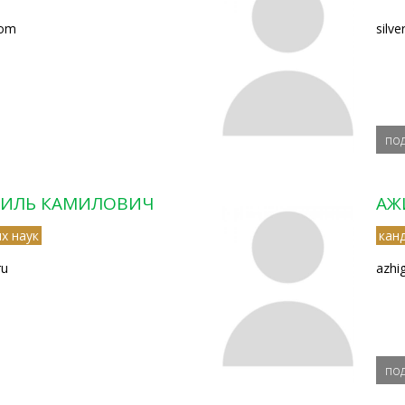
com
silv
по
МИЛЬ КАМИЛОВИЧ
АЖ
х наук
кан
ru
azhi
по