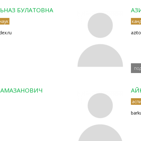
ЛЬНАЗ БУЛАТОВНА
АЗ
наук
кан
ex.ru
azito
по
РАМАЗАНОВИЧ
АЙ
асп
bark