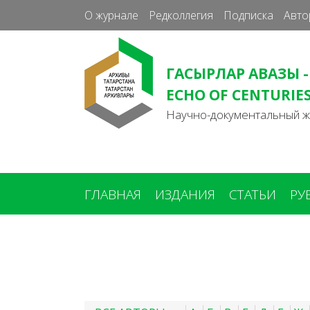
О журнале
Редколлегия
Подписка
Авто
ГАСЫРЛАР АВАЗЫ -
ECHO OF CENTURIE
Научно-документальный 
ГЛАВНАЯ
ИЗДАНИЯ
СТАТЬИ
РУ
Вы
здесь