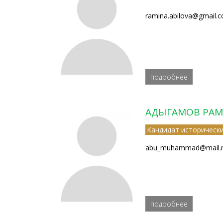
ramina.abilova@gmail.
подробнее
АДЫГАМОВ РА
Кандидат исторически
abu_muhammad@mail.
подробнее