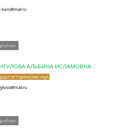
er-bars@mail.ru
дробнее
ИГУЛОВА АЛЬБИНА ИСЛАМОВНА
дидат исторических наук
gylova@mail.ru
дробнее