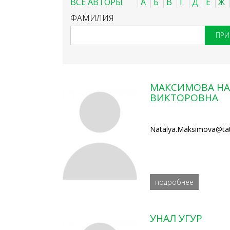
ВСЕ АВТОРЫ
А
Б
В
Г
Д
Е
Ж
ФАМИЛИЯ
МАКСИМОВА НА
ВИКТОРОВНА
Natalya.Maksimova@tat
подробнее
УНАЛ УГУР