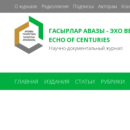
О журнале
Редколлегия
Подписка
Авторам
Кон
ГАСЫРЛАР АВАЗЫ - ЭХО В
ECHO OF CENTURIES
Научно-документальный журнал
ГЛАВНАЯ
ИЗДАНИЯ
СТАТЬИ
РУБРИКИ
Вы
здесь