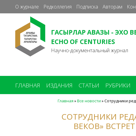
О журнале
Редколлегия
Подписка
Авторам
Кон
ГАСЫРЛАР АВАЗЫ - ЭХО В
ECHO OF CENTURIES
Научно-документальный журнал
ГЛАВНАЯ
ИЗДАНИЯ
СТАТЬИ
РУБРИКИ
Главная
»
Все новости
»
Сотрудники ред
Вы
здесь
СОТРУДНИКИ РЕДА
ВЕКОВ» ВСТРЕ