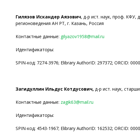
Гилязов Искандер Аязович
, д-р ист. наук, проф. КФ
регионоведения АН РТ, г. Казань, Россия
Контактные данные:
gilyazov1958@mail.ru
Идентификаторы:
SPIN-код: 7274-3976; Elibrary AuthorID: 297372; ORCID: 00
Загидуллин Ильдус Котдусович,
д-р ист. наук, старш
Контактные данные:
zagik63@mail.ru
Идентификаторы:
SPIN-код: 4543-1967; Elibrary AuthorID: 162532; ORCID: 00