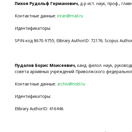
Пихоя Рудольф Германович,
д-р ист. наук, проф., гл
Контактные данные:
iriran@mail.ru
Идентификаторы:
SPIN-код 8670-9755; Elibrary AuthorID: 72176; Scopus Autho
Пудалов Борис Моисеевич,
канд. филол. наук, руково
совета архивных учреждений Приволжского федерального
Контактные данные:
archiv@nobl.ru
Идентификаторы:
Elibrary AuthorID: 416446.