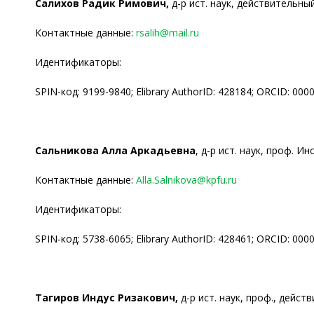
Салихов Радик Римович,
д-р ист. наук, действительны
Контактные данные:
rsalih@mail.ru
Идентификаторы:
SPIN-код: 9199-9840; Elibrary AuthorID: 428184; ORCID: 00
Сальникова Алла Аркадьевна
, д-р ист. наук, проф. 
Контактные данные:
Alla.Salnikova@kpfu.ru
Идентификаторы:
SPIN-код: 5738-6065; Elibrary AuthorID: 428461; ORCID: 00
Тагиров Индус Ризакович,
д-р ист. наук, проф., дейст