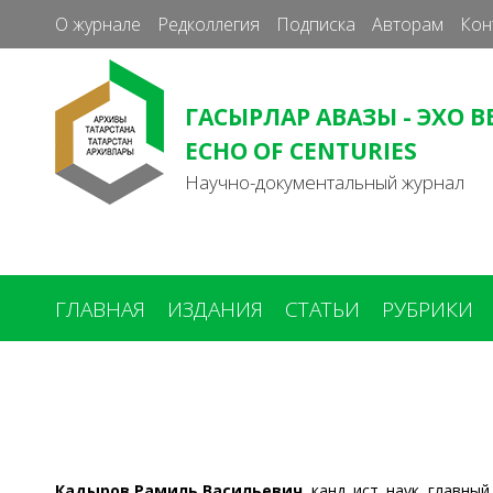
О журнале
Редколлегия
Подписка
Авторам
Кон
ГАСЫРЛАР АВАЗЫ - ЭХО В
ECHO OF CENTURIES
Научно-документальный журнал
ГЛАВНАЯ
ИЗДАНИЯ
СТАТЬИ
РУБРИКИ
Вы
здесь
Кадыров Рамиль Васильевич,
канд. ист. наук, главн