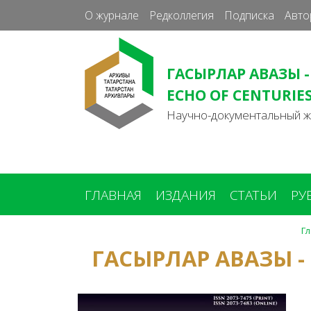
О журнале
Редколлегия
Подписка
Авто
ГАСЫРЛАР АВАЗЫ -
ECHO OF CENTURIE
Научно-документальный 
ГЛАВНАЯ
ИЗДАНИЯ
СТАТЬИ
РУ
Г
Вы
ГАСЫРЛАР АВАЗЫ -
здесь