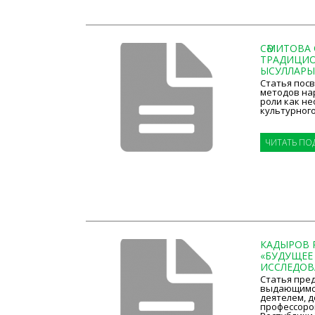
СӘМИТОВА 
ТРАДИЦИО
ЫСУЛЛАРЫН
Статья пос
методов на
роли как н
культурного
ЧИТАТЬ ПО
КАДЫРОВ Р
«БУДУЩЕЕ
ИССЛЕДОВА
Статья пре
выдающимся
деятелем, д
профессоро