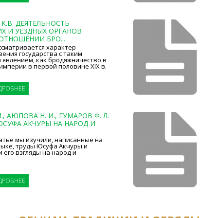
К.В. ДЕЯТЕЛЬНОСТЬ
ИХ И УЕЗДНЫХ ОРГАНОВ
ОТНОШЕНИИ БРО...
ссматривается характер
ения государства с таким
 явлением, как бродяжничество в
империи в первой половине XIX в.
ДРОБНЕЕ
, АЮПОВА Н. И., ГУМАРОВ Ф. Л.
ЮСУФА АКЧУРЫ НА НАРОД И
атье мы изучили, написанные на
зыке, труды Юсуфа Акчуры и
 его взгляды на народ и
ДРОБНЕЕ