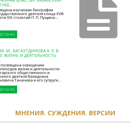
ЧЕННАЯ ВЛАСТЬ»: КАЗАНСКИЙ
УБЕ...
вящена изучению биографии
ударственного деятеля конца XVIII
ти XIX столетий П. П. Пущина....
ДРОБНЕЕ
. М., БАГАУТДИНОВА Х. З. В.
В: ЖИЗНЬ И ДЕЯТЕЛЬНОСТЬ
.
 посвящена освещению
эпизодов жизни и деятельности
тарского общественного и
енного деятеля Валидхана
вича Таначева и его супруги...
ДРОБНЕЕ
МНЕНИЯ. СУЖДЕНИЯ. ВЕРСИИ