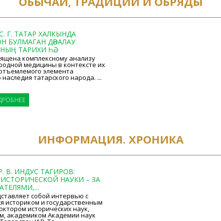
ОБЫЧАИ, ТРАДИЦИИ И ОБРЯДЫ
С. Г. ТАТАР ХАЛКЫНДА
Н БУЛМАГАН ДӘВАЛАУ
ЫҢ ТАРИХИ ҺӘ...
вящена комплексному анализу
родной медицины в контексте их
еотъемлемого элемента
 наследия татарского народа. ...
ДРОБНЕЕ
ИНФОРМАЦИЯ. ХРОНИКА
. В. ИНДУС ТАГИРОВ:
 ИСТОРИЧЕСКОЙ НАУКИ – ЗА
ТЕЛЯМИ,...
дставляет собой интервью с
 историком и государственным
октором исторических наук,
м, академиком Академии наук