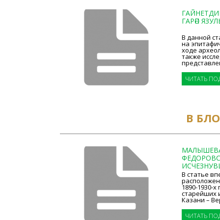
ГАЙНЕТДИН
ГАРӘП ЯЗУЛ
В данной ст
на эпитафи
ходе археол
также иссле
представлен
ЧИТАТЬ ПО
В БЛ
МАЛЫШЕВА 
ФЕДОРОВС
ИСЧЕЗНУВШ
В статье в
расположен
1890-1930-х
старейших и
Казани – Ве
ЧИТАТЬ ПО