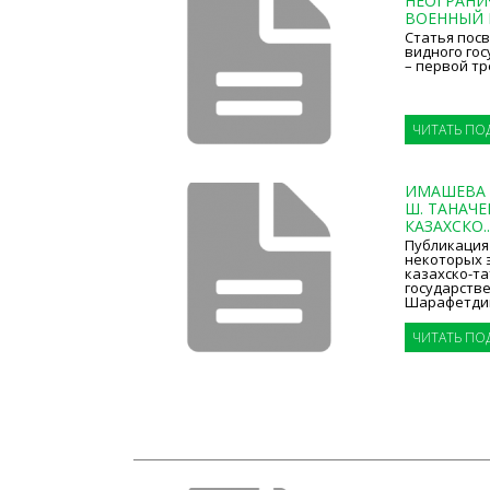
НЕОГРАНИ
ВОЕННЫЙ Г
Статья пос
видного гос
– первой тре
ЧИТАТЬ ПО
ИМАШЕВА М
Ш. ТАНАЧЕ
КАЗАХСКО..
Публикация
некоторых 
казахско-та
государств
Шарафетдино
ЧИТАТЬ ПО