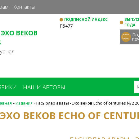
Перейти
рам
Контакты
к
ПОДПИСНОЙ ИНДЕКС
ВЫПУСК
основному
ГОДА
П5477
содержанию
 ЭХО ВЕКОВ
По
пе
S
журнал
БРИКИ
НАШИ АВТОРЫ
лавная
»
Издания
»
Гасырлар авазы - Эхо веков Echo of centuries № 2 2
 ЭХО ВЕКОВ ECHO OF CENTU