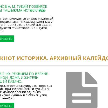
ОВ А. М. ТУКАЙ ПОЭЗИЯСЕ
Ы ТАШЪЯЗМА ИСТӘЛЕКЛӘРДӘ...
атье приводится анализ надписей
ческих памятниках, выявленных в
огических экспедиций автора, а
дуются стихотворения Г. Тукая,
...
ДРОБНЕЕ
ОКНОТ ИСТОРИКА. АРХИВНЫЙ КАЛЕЙД
С. Ю. РЕКВИЕМ ПО ВЕРХНЕ-
КОЙ: ДОМА И ЖИТЕЛИ
ЕЙ КАЗАНС...
первые реконструируется порядок
ия, принадлежность и судьбы в
 гг. домовладений одной из
 исчезнувших в 1990-х гг. улиц
рхне-Фе...
ДРОБНЕЕ