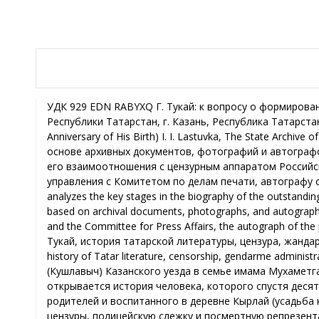
УДК 929 EDN RABYXQ Г. Тукай: к вопросу о формирован
Республики Татарстан, г. Казань, Республика Татарстан,
Anniversary of His Birth) I. I. Lastuvka, The State Archiv
основе архивных документов, фотографий и автограф
его взаимоотношения с цензурным аппаратом Российс
управления с Комитетом по делам печати, автографу с
analyzes the key stages in the biography of the outstandin
based on archival documents, photographs, and autographs
and the Committee for Press Affairs, the autograph of t
Тукай, история татарской литературы, цензура, жандар
history of Tatar literature, censorship, gendarme adminis
(Кушлавыч) Казанского уезда в семье имама Мухаметг
открывается история человека, которого спустя дес
родителей и воспитанного в деревне Кырлай (усадьба
цензуры, полицейскую слежку и посмертную репрезент