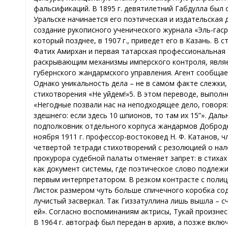
фальсификаций. В 1895 г. девятилетний Габдулла был 
Уральске начинается его поэтическая и издательская 
создание рукописного ученического журнала «Эль-гаср
который позднее, в 1907 г., приведет его в Казань. В
Фатих Амирхан и первая татарская профессиональная
раскрывающим механизмы имперского контроля, являетс
губернского жандармского управления. Агент сообщае
Однако уникальность дела – не в самом факте слежки,
стихотворения «Не уйдем!»5. В этом переводе, выполн
«Негодные позвали нас на неподходящее дело, говоря: 
здешнего: если здесь 10 шпионов, то там их 15”». Да
подполковник отдельного корпуса жандармов Добродее
ноября 1911 г. профессор-востоковед Н. Ф. Катанов, 
четвертой тетради стихотворений с резолюцией о нал
прокурора судебной палаты отменяет запрет: в стихах
как документ системы, где поэтическое слово подлеж
первым интерпретатором. В резком контрасте с полиц
Листок размером чуть больше спичечного коробка со
лучистый засверкал. Так Гиззатуллина лишь вышла – сч
ей». Согласно воспоминаниям актрисы, Тукай произнес:
В 1964 г. автограф был передан в архив, а позже вкл