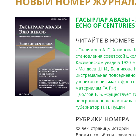
НОВЫЙ НОМЕР ЖУРНАЛ
ГАСЫРЛАР АВАЗЫ -
ECHO OF CENTURIES 
ЧИТАЙТЕ В НОМЕРЕ
- Галлямова А. Г., Ханипова
становления советской шко
Касимовском уезде в 1920-е 
- Магдеев Ш. И., Банникова Н
Экстремальная повседневно
учеников в письмах с фронта
материалам ГА РФ)
- Долгов Е. Б. «Существует 
неограниченная власть»: ка
губернатор П. П. Пущин
РУБРИКИ НОМЕРА
ХХ век: страницы истории
Время в судьбах и документ