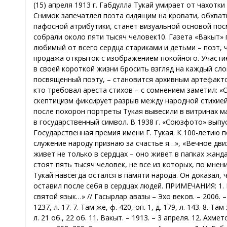
(15) апреля 1913 г. Габдулла Тукай умирает от чахотк
Снимок запечатлел поэта сидящим на кровати, обхват
пафосной атрибутики, станет визуальной основой посм
собрали около пяти тысяч человек10. Газета «Вакыт»
любимый от всего сердца стариками и детьми – поэт,
продажа открыток с изображением покойного. Участие
в своей короткой жизни бросить взгляд на каждый сло
посвященный поэту, – становится архивным артефакт
кто требовал ареста стихов – с сомнением заметил: «
скептицизм фиксирует разрыв между народной стихией
после похорон портреты Тукая вывесили в витринах м
в государственный символ. В 1938 г. «Союзфото» выпус
Государственная премия имени Г. Тукая. К 100-летию п
служение народу признаю за счастье я…», «Вечное дви
живет не только в сердцах – оно живет в папках жанд
стоят пять тысяч человек, не все из которых, по мнени
Тукай навсегда остался в памяти народа. Он доказал
оставил после себя в сердцах людей. ПРИМЕЧАНИЯ: 1. ГА РТ,
святой язык…» // Гасырлар авазы – Эхо веков. – 2006. – № 1
1237, л. 17. 7. Там же, ф. 420, оп. 1, д. 179, л. 143. 8. Там
л. 21 об., 22 об. 11. Вакыт. – 1913. – 3 апреля. 12. Ахме