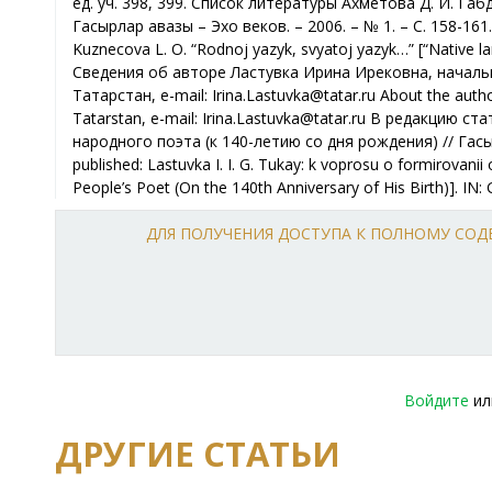
ед. уч. 398, 399. Список литературы Ахметова Д. И. Габ
Гасырлар авазы – Эхо веков. – 2006. – № 1. – С. 158-161. 
Kuznecova L. O. “Rodnoj yazyk, svyatoj yazyk…” [“Native la
Сведения об авторе Ластувка Ирина Ирековна, началь
Татарстан, e-mail: Irina.Lastuvka@tatar.ru About the author
Tatarstan, e-mail: Irina.Lastuvka@tatar.ru В редакцию 
народного поэта (к 140-летию со дня рождения) // Гасырл
published: Lastuvka I. I. G. Tukay: k voprosu o formirovan
People’s Poet (On the 140th Anniversary of His Birth)]. IN: 
ДЛЯ ПОЛУЧЕНИЯ ДОСТУПА К ПОЛНОМУ СО
Войдите
и
ДРУГИЕ СТАТЬИ