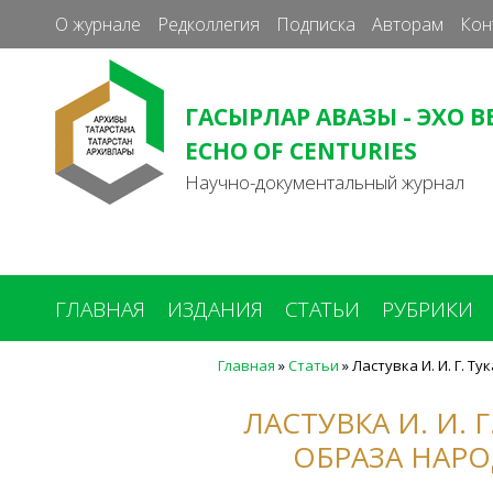
О журнале
Редколлегия
Подписка
Авторам
Кон
ГАСЫРЛАР АВАЗЫ - ЭХО В
ECHO OF CENTURIES
Научно-документальный журнал
ГЛАВНАЯ
ИЗДАНИЯ
СТАТЬИ
РУБРИКИ
Главная
»
Статьи
»
Ластувка И. И. Г. Т
Вы
здесь
ЛАСТУВКА И. И.
ОБРАЗА НАРО