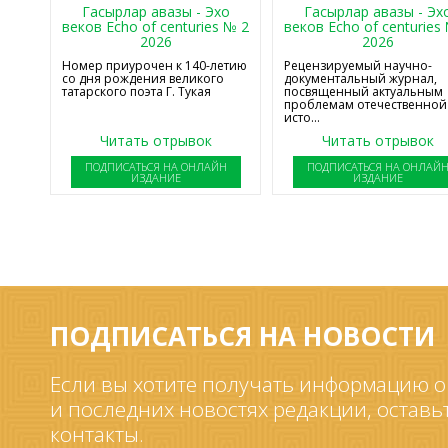
Гасырлар авазы - Эхо
Гасырлар авазы - Эх
веков Echo of centuries № 2
веков Echo of centuries
2026
2026
Номер приурочен к 140-летию
Рецензируемый научно-
со дня рождения великого
документальный журнал,
татарского поэта Г. Тукая
посвященный актуальным
проблемам отечественной
исто...
Читать отрывок
Читать отрывок
ПОДПИСАТЬСЯ НА ОНЛАЙН
ПОДПИСАТЬСЯ НА ОНЛАЙ
ИЗДАНИЕ
ИЗДАНИЕ
ПОДПИСАТЬСЯ НА НОВОСТИ
Если вы хотите получать информацию о
и последних новостях редакции, оставь
контакты.