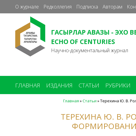
О журнале
Редколлегия
Подписка
Авторам
Кон
ГАСЫРЛАР АВАЗЫ - ЭХО В
ECHO OF CENTURIES
Научно-документальный журнал
ГЛАВНАЯ
ИЗДАНИЯ
СТАТЬИ
РУБРИКИ
Главная
»
Статьи
»
Терехина Ю. В. Ро
Вы
здесь
ТЕРЕХИНА Ю. В. Р
ФОРМИРОВАНИ