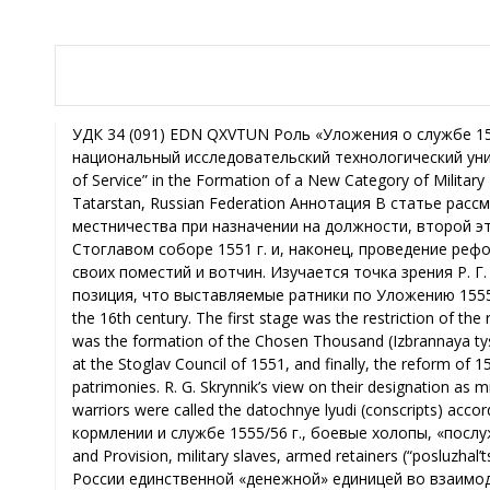
УДК 34 (091) EDN QXVTUN Роль «Уложения о службе 1555/1556 г.» в формировании новой категории ратных людей Ю. В. Терехина, Казанский национальный исследовательский технологический университет, г. Казань, Республика Татарстан, Российская Федерация The Role of the “1555/1556 Code of Service” in the Formation of a New Category of Military Personnel Yu. V. Terekhina, Kazan National Research Technological University, Kazan, Republic of Tatarstan, Russian Federation Аннотация В статье рассматриваются этапы проведения военной реформы в XVI в. Первый этап – ограничение местничества при назначении на должности, второй этап – формирование избранной тысячи, третий шаг попытка уравнения поместий и вотчин на Стоглавом соборе 1551 г. и, наконец, проведение реформы 1555/56 гг. В рамках исследования поднимается вопрос, кого выставляли служилые люди со своих поместий и вотчин. Изучается точка зрения Р. Г. Скрынника о именовании их боевыми холопами или «послужильцами». Предлагается авторская позиция, что выставляемые ратники по Уложению 1555/56 г. именовались «даточными люди». Abstract This article examines the stages of military reform in the 16th century. The first stage was the restriction of the restriction of mestnichestvo (the system of appointments based on nobility) in appointments, the second was the formation of the Chosen Thousand (Izbrannaya tysyacha), the third was the attempt to equalize service estates (pomest’ya) and hereditary lands (votchiny) at the Stoglav Council of 1551, and finally, the reform of 1555/56. The study addresses the question of who was nominated by service people from their estates and patrimonies. R. G. Skrynnik’s view on their designation as military slaves or armed retainers (posluzhal’tsy) is explored. The author proposes that the nominated warriors were called the datochnye lyudi (conscripts) according to the Code of 155/56. Ключевые слова Cлужилые люди, даточные люди, Уложение о кормлении и службе 1555/56 г., боевые холопы, «послужильцы». Keywords Service class people, datochnye lyudi (conscripts), The 1555/1556 Code of Service and Provision, military slaves, armed retainers (“posluzhal’tsy”). Формирование служилого военного сословия процесс, который занял не одно столетие. В России единственной «денежной» единицей во взаимодействии власти и высшего сословия, начиная с периода феодальной раздробленности – становиться земля. Постепенно, а именно по мере собирания территории, главным «держателем» такого актива становится великий князь, царь. Складывается ситуация, когда централизованное государство начинает регламентировать взаимоотношения со своим служилым сословием – на наш взгляд, естественный «управленческий» процесс. К тому же, активизация централизованного государства на внешнем периметре потребовало от него активизации усилий по увеличению подконтрольных ему вооруженных сил. Поэтому, проведение военной реформы – шаг, который необходим был для дальнейшей централизации государства. Об этом отчетливо свидетельствуют и публицистические произведения того периода, например, Ивана Семеновича Пересветова. В Московском государстве служилое сословие дифференцировалось на служилых людей «по отечеству» и «по прибору». К этой дифференциации были близки не только представители русского служилого сословия, но также и другие этносоциальные категории населения Московского государства, такие как например, служилые татары1. Пересветов Иван Семенович, дворянин, представитель служилых людей «по отечеству», как никто другой понимал необходимость укрепления власти, что вылилось в ряд публикаций по военной тематике. Его предложения по реализации военной реформы отвечали интересам развития русского государства, но самое главное, на наш взгляд, были «прорывными» для того периода. Во-первых, по его мнению, именно мелкие служилые феодалы, «воинники», должны стать опорой власти2, в противовес старой родовой знати. Во-в