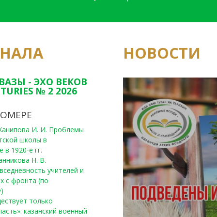
РНАЛА
НОВОСТИ
Юным исследовате
конкурсах Татарс
ВАЗЫ - ЭХО ВЕКОВ
TURIES № 2 2026
НОМЕРЕ
, Ханипова И. И. Проблемы
тской школы в
 в 1920-е гг.
анникова Н. В.
вседневность учителей и
х с фронта (по
)
уществует только
ласть»: казанский военный