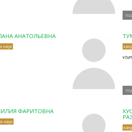
по
ЛАНА АНАТОЛЬЕВНА
ТУ
х наук
кан
v.tu
по
ЛИЛИЯ ФАРИТОВНА
ХУ
РА
х наук
кан