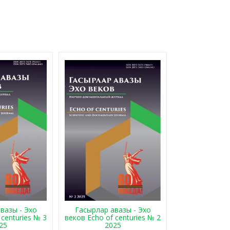
Гасырлар авазы - Эхо
вазы - Эхо
веков Echo of centuries № 2
 centuries № 3
2025
25