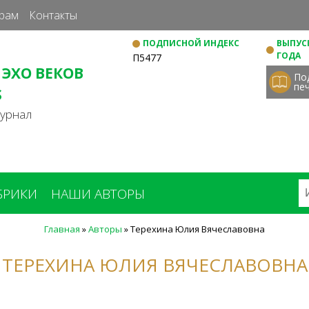
Перейти
рам
Контакты
к
ПОДПИСНОЙ ИНДЕКС
ВЫПУСК
основному
ГОДА
П5477
содержанию
 ЭХО ВЕКОВ
По
пе
S
журнал
БРИКИ
НАШИ АВТОРЫ
Главная
»
Авторы
»
Терехина Юлия Вячеславовна
ТЕРЕХИНА ЮЛИЯ ВЯЧЕСЛАВОВНА