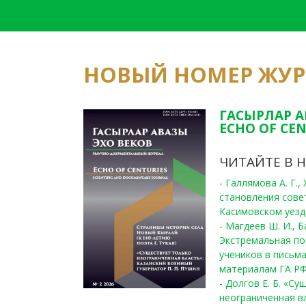
НОВЫЙ НОМЕР ЖУ
ГАСЫРЛАР А
ECHO OF CEN
ЧИТАЙТЕ В 
- Галлямова А. Г.
становления сове
Касимовском уезде
- Магдеев Ш. И., Б
Экстремальная по
учеников в письма
материалам ГА РФ
- Долгов Е. Б. «С
неограниченная в