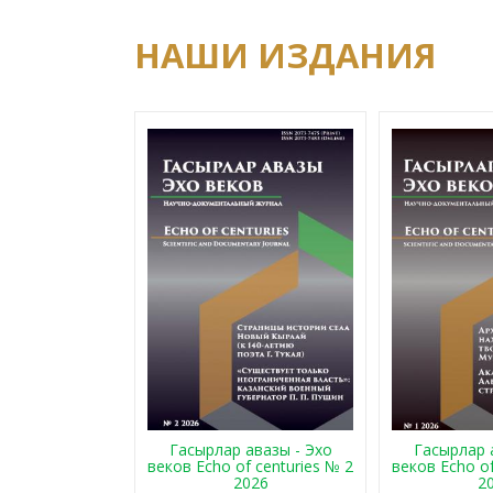
НАШИ ИЗДАНИЯ
Гасырлар авазы - Эхо
Гасырлар 
веков Echo of centuries № 2
веков Echo of
2026
2