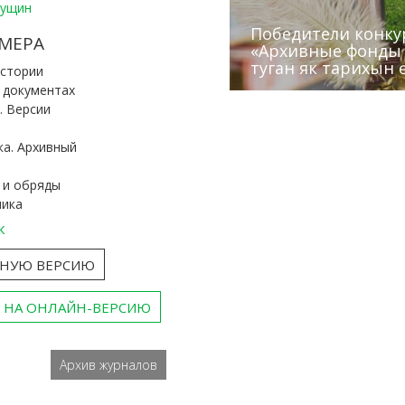
Пущин
Победители конку
Сотрудники редак
МЕРА
«Архивные фонды –
Архивисты рассказ
Эхо веков» встрет
туган як тарихын 
Госархива
(КХТИ)
«Мир архивов скво
истории
и документах
. Версии
ка. Архивный
 и обряды
ника
к
ТНУЮ ВЕРСИЮ
 НА ОНЛАЙН-ВЕРСИЮ
Архив журналов