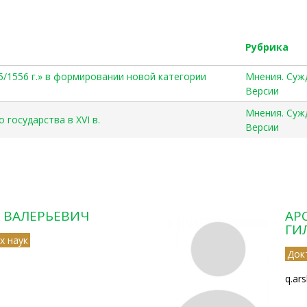
Рубрика
5/1556 г.» в формировании новой категории
Мнения. Суж
Версии
Мнения. Суж
 государства в XVI в.
Версии
 ВАЛЕРЬЕВИЧ
АР
ГИ
х наук
Док
q.ar