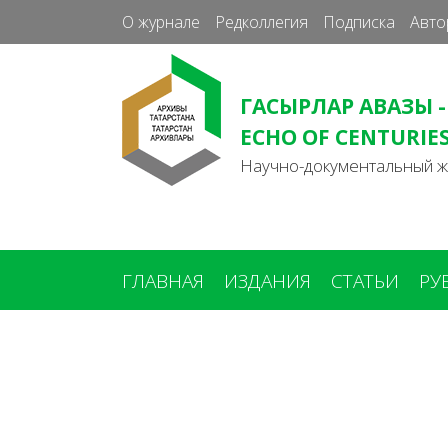
О журнале
Редколлегия
Подписка
Авто
ГАСЫРЛАР АВАЗЫ -
ECHO OF CENTURIE
Научно-документальный 
ГЛАВНАЯ
ИЗДАНИЯ
СТАТЬИ
РУ
Вы
здесь