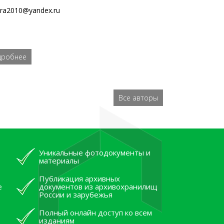
ira2010@yandex.ru
дробнее
Все авторы
Уникальные фотодокументы и
материалы
Публикация архивных
е
документов из архивохранилищ
России и зарубежья
Полный онлайн доступ ко всем
изданиям