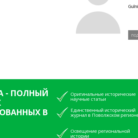
Guln
по
А - ПОЛНЫЙ
Оригинальные исторические
научные статьи
Х
ОВАННЫХ В
Единственный исторический
журнал в Поволжском регион
Освещение региональной
истории