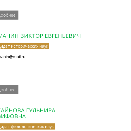
дробнее
МАНИН ВИКТОР ЕВГЕНЬЕВИЧ
дидат исторических наук
manin@mail.ru
дробнее
САЙНОВА ГУЛЬНИРА
ЗИФОВНА
дидат филологических наук