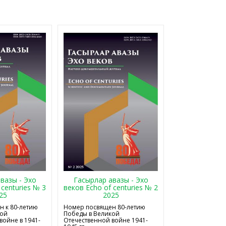
Гасырлар авазы - Эхо
вазы - Эхо
веков Echo of centuries № 2
 centuries № 3
2025
25
Номер посвящен 80-летию
 к 80-летию
Победы в Великой
кой
Отечественной войне 1941-
войне в 1941-