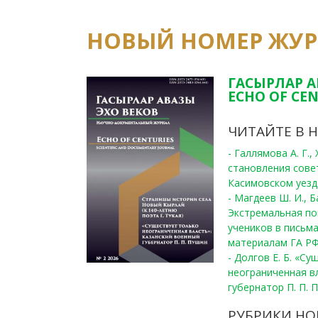
НОВЫЙ НОМЕР ЖУ
ГАСЫРЛАР А
ECHO OF CEN
ЧИТАЙТЕ В 
- Галлямова А. Г.
становления сове
Касимовском уезде
- Магдеев Ш. И., Б
Экстремальная по
учеников в письма
материалам ГА РФ
- Долгов Е. Б. «С
неограниченная в
губернатор П. П. 
РУБРИКИ НО