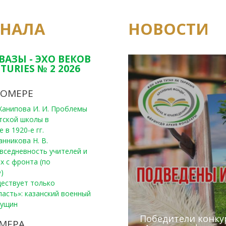
РНАЛА
НОВОСТИ
Юным исследовате
конкурсах Татарс
ВАЗЫ - ЭХО ВЕКОВ
TURIES № 2 2026
НОМЕРЕ
, Ханипова И. И. Проблемы
тской школы в
 в 1920-е гг.
анникова Н. В.
вседневность учителей и
х с фронта (по
)
уществует только
ласть»: казанский военный
Пущин
Победители конку
Сотрудники редак
МЕРА