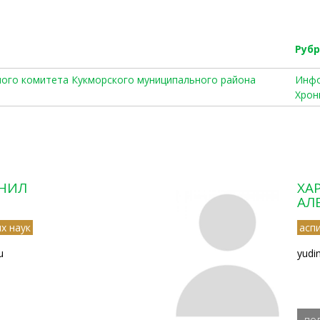
Руб
ьного комитета Кукморского муниципального района
Инфо
Хрон
НИЛ
ХА
АЛ
х наук
асп
u
yudi
по