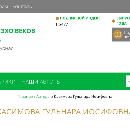
Перейти
рам
Контакты
к
ПОДПИСНОЙ ИНДЕКС
ВЫПУСК
основному
ГОДА
П5477
содержанию
 ЭХО ВЕКОВ
По
пе
S
журнал
БРИКИ
НАШИ АВТОРЫ
Главная
»
Авторы
»
Касимова Гульнара Иосифовна
КАСИМОВА ГУЛЬНАРА ИОСИФОВН