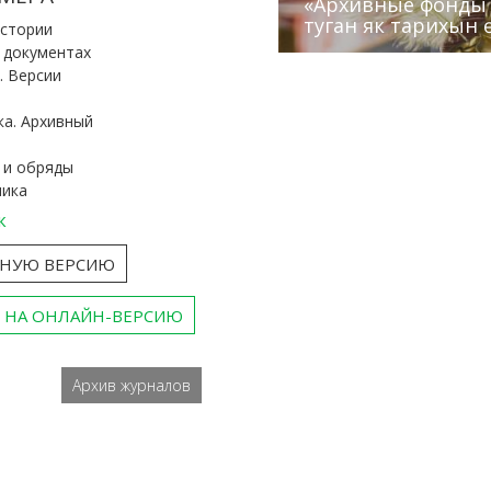
«Архивные фонды –
Архивисты рассказ
Эхо веков» встрет
туган як тарихын 
Госархива
(КХТИ)
«Мир архивов скво
истории
и документах
. Версии
ка. Архивный
 и обряды
ника
к
ТНУЮ ВЕРСИЮ
 НА ОНЛАЙН-ВЕРСИЮ
Архив журналов