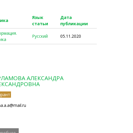
Язык
Дата
рика
статьи
публикации
рмация.
Русский
05.11.2020
ика
РЛАМОВА АЛЕКСАНДРА
ЕКСАНДРОВНА
ирант
na.a.a@mail.ru
дробнее