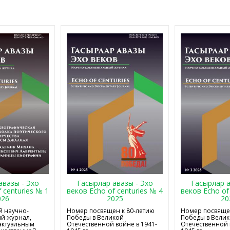
авазы - Эхо
Гасырлар авазы - Эхо
Гасырлар а
 centuries № 1
веков Echo of centuries № 4
веков Echo of
026
2025
20
 научно-
Номер посвящен к 80-летию
Номер посвящен
й журнал,
Победы в Великой
Победы в Вели
актуальным
Отечественной войне в 1941-
Отечественной 