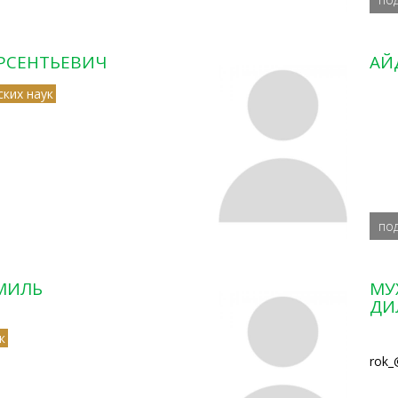
АРСЕНТЬЕВИЧ
АЙ
ких наук
по
МИЛЬ
МУ
ДИ
к
rok_@