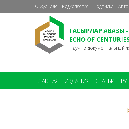
О журнале
Редколлегия
Подписка
Авто
ГАСЫРЛАР АВАЗЫ -
ECHO OF CENTURIE
Научно-документальный 
ГЛАВНАЯ
ИЗДАНИЯ
СТАТЬИ
РУ
Вы
здесь