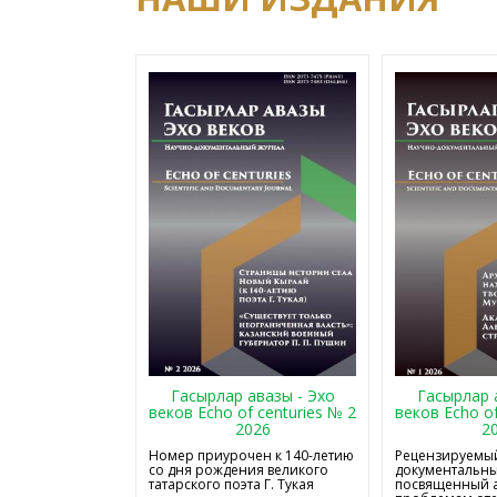
Гасырлар авазы - Эхо
Гасырлар 
веков Echo of centuries № 2
веков Echo of
2026
2
Номер приурочен к 140-летию
Рецензируемый
со дня рождения великого
документальны
татарского поэта Г. Тукая
посвященный 