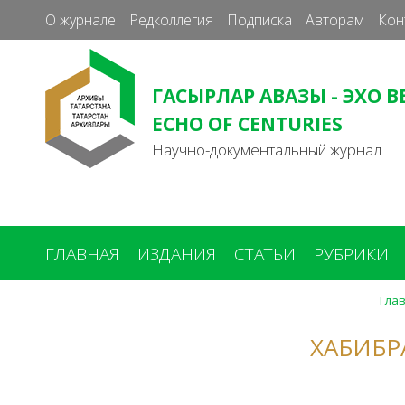
О журнале
Редколлегия
Подписка
Авторам
Кон
ГАСЫРЛАР АВАЗЫ - ЭХО В
ECHO OF CENTURIES
Научно-документальный журнал
ГЛАВНАЯ
ИЗДАНИЯ
СТАТЬИ
РУБРИКИ
Гла
Вы
здесь
ХАБИБР