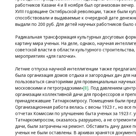
работников Казани 4 и 8 ноября был организован вечер
XVIII годовщине Октябрьской революции, также были куп
способствовали и выдаваемые к очередной дате денежны
выдали по 200 руб. Для детей научных работников было 
Радикальная трансформация культурных досуговых фор
картину мира ученых. На деле, однако, научная интелли
советской власти в области культурного строительства
мероприятиях «для галочки».
Летние отпуска научной интеллигенции также предлагал
была организация домов отдыха и загородных дач для н
пользоваться санаториями для провинциальных научных
московскими и петроградскими»
[8]
. Под давлением цент
организации коллективной дачи для профессоров и преп
принадлежавшие Татнаркомпросу. Помещения были предо
Организационная работа велась с весны 1923 г., но все
отчетах Комиссии по улучшению быта ученых за 1923 г. 
Татнаркомпросом, оказалось разрушено, а не отремонти
дачи, были затрачены на ремонт. Обставить дачу даже 
ученых не были оставлены. В архивах хранятся докумен