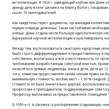
интеллигенции. В 1926 г. заведующий клубом при Доме у
аренду дачу в селе Шеланга на берегу Волги с плодовым 
около 70 преподавателей.
Как свидетельствуют документы, организация коллектив
первую очередь денежных. Такая настойчивая необходи
ученых. Дома отдыха несли большую идеологическую наг
буржуазной научной интеллигенции и культивировать но
Между тем, воспользоваться санаторно-курортным лечен
было строго дифференцировано и предоставлялось в пе
собственно, возлагалась и вся ответственность по орг
требованиям, разработанным советской властью. Кроме 
зачисляться прямые иждивенцы: жена и дети. Дети до 1
того, комиссии предоставляли своим членам право на бе
минимальную стоимость, восемь мест – с 50 % скидкой.
стоимость их была значительно дороже, воспользовать
профессора и преподаватели, поддерживающие советскую 
Профессор выплачивал за предоставленное помещение 15
В 1930-е гг. в Шеланге, в распоряжении отдыхающих, н