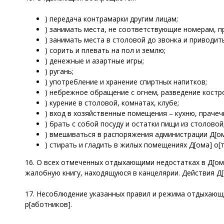
) передача контрамарки другим лицам;
) занимать места, не соответствующие номерам, п
) занимать места в столовой до звонка и приводит
) сорить и плевать на пол и землю;
) денежные и азартные игры;
) ругань;
) употребление и хранение спиртных напитков;
) небрежное обращение с огнем, разведение костро
) курение в столовой, комнатах, клубе;
) вход в хозяйственные помещения – кухню, праче
) брать с собой посуду и остатки пищи из столовой
) вмешиваться в распоряжения администрации Д[ом
) стирать и гладить в жилых помещениях Д[ома] о[т
16. О всех отмеченных отдыхающими недостатках в Д[ом
жалобную книгу, находящуюся в канцелярии. Действия Д[
17. Несоблюдение указанных правил и режима отдыхающи
р[аботников].