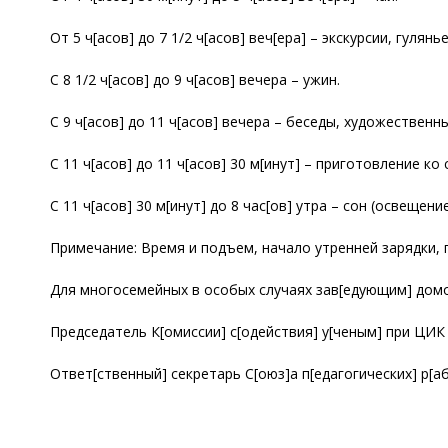
От 5 ч[асов] до 7 1/2 ч[асов] веч[ера] – экскурсии, гулянье
С 8 1/2 ч[асов] до 9 ч[асов] вечера – ужин.
С 9 ч[асов] до 11 ч[асов] вечера – беседы, художествен
С 11 ч[асов] до 11 ч[асов] 30 м[инут] – приготовление ко 
С 11 ч[асов] 30 м[инут] до 8 час[ов] утра – сон (освещ
Примечание: Время и подъем, начало утренней зарядки
Для многосемейных в особых случаях зав[едующим] домо
Председатель К[омиссии] с[одействия] у[ченым] при ЦИК 
Ответ[ственный] секретарь С[оюз]а п[едагогических] р[а