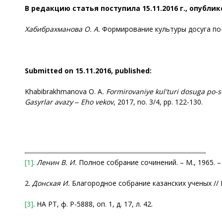
В редакцию статья поступила 15.11.2016 г., опублик
Хабибрахманова О. А.
Формирование культуры досуга по-сов
Submitted on 15.11.2016, published:
Khabibrakhmanova O. A
. Formirovaniye kul'turi dosuga po-
Gasyrlar avazy ‒ Eho vekov
, 2017, no. 3/4, pp. 122-130.
[1]
.
Ленин В. И.
Полное собрание сочинений. – М., 1965. – Т
2.
Донская И.
Благородное собрание казанских ученых // Ка
[3]
. НА РТ, ф. Р-5888, оп. 1, д. 17, л. 42.