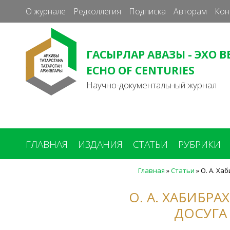
О журнале
Редколлегия
Подписка
Авторам
Кон
ГАСЫРЛАР АВАЗЫ - ЭХО В
ECHO OF CENTURIES
Научно-документальный журнал
ГЛАВНАЯ
ИЗДАНИЯ
СТАТЬИ
РУБРИКИ
Главная
»
Статьи
»
О. А. Ха
Вы
здесь
О. А. ХАБИБР
ДОСУГА 