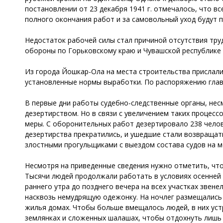
постановлении от 23 декабря 1941 г. отмечалось, что 
полного окончания работ и за самовольный уход будут 
Недостаток рабочей силы стал причиной отсутствия тру
обороны по Горьковскому краю и Чувашской республике
Из города Йошкар-Ола на места строительства прислали 
установленные нормы выработки. По распоряжению глав
В первые дни работы судебно-следственные органы, нес
дезертирством. Но в связи с увеличением таких процес
меры. С оборонительных работ дезертировало 238 челов
дезертирства прекратились, и ушедшие стали возвращат
злостными прогульщиками с выездом состава судов на м
Несмотря на приведенные сведения нужно отметить, что
Тысячи людей продолжали работать в условиях осенней р
раннего утра до позднего вечера на всех участках звен
насквозь немудрящую одежонку. На ночлег размещались 
жилья домах. Чтобы больше вмещалось людей, в них ус
землянках и сложенных шалашах, чтобы отдохнуть лишь