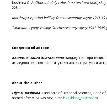
Koshkina O. A.
Oboronitelniy
rubezh na territorii Mariysko
228 p.
Mordoviya
v period Velikoy Otechestvennoy voyny 1941-194
Tatarstan
v gody Velikoy Otechestvennoy voyny 1941-1945 g
Сведения об авторе
Кошкина Ольга Анатольевна
, кандидат исторических 
исследовательского института языка, литературы и истории
About the author
Olga A. Koshkina
, Candidate of Historical Sciences, Head of
named after V. M. Vasilyev, e-mail:
koshkina_81@mail.ru
.