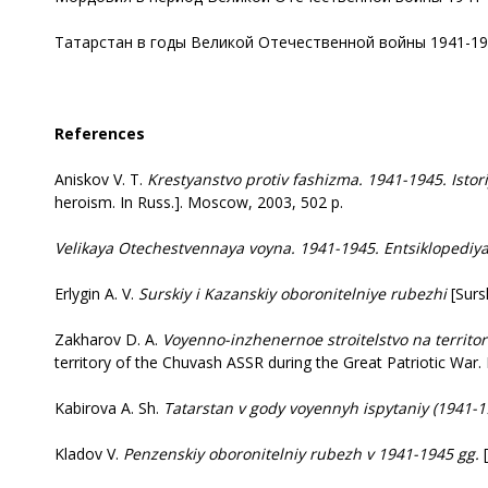
Татарстан в годы Великой Отечественной войны 1941-1945 
References
Aniskov V. T.
Krestyanstvo
protiv fashizma. 1941-1945. Istor
heroism. In Russ.]. Moscow, 2003, 502 p.
Velikaya
Otechestvennaya voyna. 1941-1945. Entsiklopediy
Erlygin A. V.
Surskiy
i Kazanskiy oboronitelniye rubezhi
[Surs
Zakharov D. A.
Voyenno-inzhenernoe
stroitelstvo na territ
territory of the Chuvash ASSR during the Great Patriotic War. I
Kabirova A. Sh.
Tatarstan
v gody voyennyh ispytaniy (1941-1
Kladov V.
Penzenskiy
oboronitelniy rubezh v 1941-1945 gg.
[