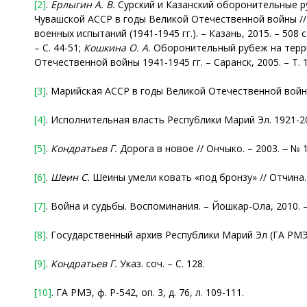
[2]
.
Ерлыгин
А. В.
Сурский и Казанский оборонительные руб
Чувашской АССР в годы Великой Отечественной войны // Ч
военных испытаний (1941-1945 гг.). – Казань, 2015. – 508 с
– С. 44-51;
Кошкина О. А.
Оборонительный рубеж на террит
Отечественной войны 1941-1945 гг. – Саранск, 2005. – Т. 1
[3]
. Марийская АССР в годы Великой Отечественной войны 
[4]
. Исполнительная власть Республики Марий Эл. 1921-200
[5]
.
Кондратьев Г.
Дорога в новое // Ончыко. – 2003. ‒ № 11
[6]
.
Шеин
С.
Шеины умели ковать «под бронзу» // Отчина. – 
[7]
. Война и судьбы. Воспоминания. – Йошкар-Ола, 2010. –
[8]
. Государственный архив Республики Марий Эл (ГА РМЭ), ф
[9]
.
Кондратьев Г.
Указ. соч. – С. 128.
[10]
. ГА РМЭ, ф. Р-542, оп. 3, д. 76, л. 109-111.