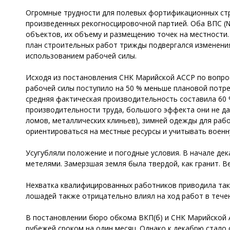
Огромные трудности для полевых фортификационных стр
произведенных рекогносцировочной партией. Оба ВПС (№ 
объектов, их объему и размещению точек на местности.
план строительных работ трижды подвергался изменения
использованием рабочей силы.
Исходя из постановления СНК Марийской АССР по вопрос
рабочей силы поступило на 50 % меньше плановой потре
средняя фактическая производительность составила 60
производительности труда, большого эффекта они не дал
ломов, металлических клиньев), зимней одежды для раб
ориентироваться на местные ресурсы и учитывать военн
Усугубляли положение и погодные условия. В начале дек
метелями. Замерзшая земля была твердой, как гранит. 
Нехватка квалифицированных работников приводила такж
лошадей также отрицательно влиял на ход работ в течен
В постановлении бюро обкома ВКП(б) и СНК Марийской А
рубежей сроком на один месяц. Однако к декабрю стало