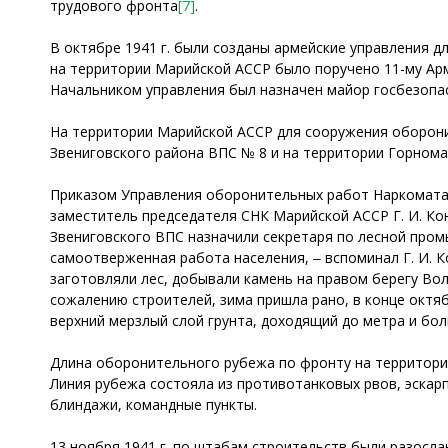
трудового фронта
[7]
.
В октябре 1941 г. были созданы армейские управления
на территории Марийской АССР было поручено 11-му Ар
Начальником управления был назначен майор госбезопас
На территории Марийской АССР для сооружения оборони
Звениговского района ВПС № 8 и на территории Горнома
Приказом Управления оборонительных работ Наркомата 
заместитель председателя СНК Марийской АССР Г. И. Кон
Звениговского ВПС назначили секретаря по лесной пром
самоотверженная работа населения, ‒ вспоминал Г. И. К
заготовляли лес, добывали камень на правом берегу Вол
сожалению строителей, зима пришла рано, в конце октя
верхний мерзлый слой грунта, доходящий до метра и бо
Длина оборонительного рубежа по фронту на территории
Линия рубежа состояла из противотанковых рвов, эскарпо
блиндажи, командные пункты.
13 ноября 1941 г. по штабам строительств были разосл