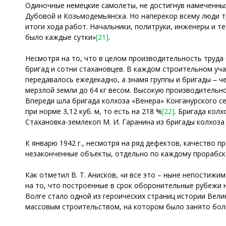
Одиночные немецкие самолеты, не достигнув намеченных
Дубовой и Козьмодемьянска. Но наперекор всему люди т
итоги хода работ. Начальники, политруки, инженеры и т
было каждые сутки»
[21]
.
Несмотря на то, что в целом производительность труда
бригад и сотни стахановцев. В каждом строительном уч
передавалось ежедекадно, а знамя группы и бригады ‒ 
мерзлой земли до 64 кг весом. Высокую производительно
Впереди шла бригада колхоза «Венера» Конганурского се
при норме 3,12 куб. м, то есть на 218 %
[22]
. Бригада колх
Стахановка-землекоп М. И. Гаранина из бригады колхоз
К январю 1942 г., несмотря на ряд дефектов, качество
незаконченные объекты, отдельно по каждому прорабско
Как отметил В. Т. Анисков, «и все это – ныне непостижи
на то, что построенные в срок оборонительные рубежи
Волге стало одной из героических страниц истории Вел
массовым строительством, на котором было занято бол