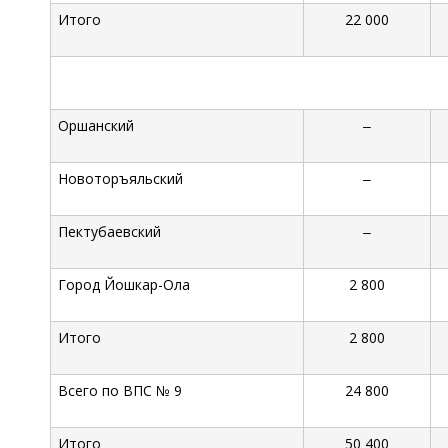
Итого
22 000
Оршанский
‒
Новоторъяльский
‒
Пектубаевский
‒
Город Йошкар-Ола
2 800
Итого
2 800
Всего по ВПС № 9
24 800
Итого
50 400