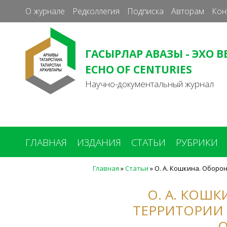
О журнале
Редколлегия
Подписка
Авторам
Кон
ГАСЫРЛАР АВАЗЫ - ЭХО В
ECHO OF CENTURIES
Научно-документальный журнал
ГЛАВНАЯ
ИЗДАНИЯ
СТАТЬИ
РУБРИКИ
Главная
»
Статьи
»
О. А. Кошкина. Обор
Вы
здесь
О. А. КОШ
ТЕРРИТОРИИ 
О