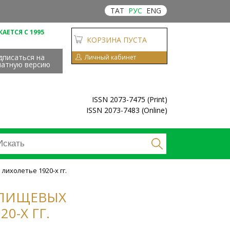
ТАТ
РУС
ENG
АЕТСЯ С 1995
КОРЗИНА ПУСТА
дписаться на
Личный кабинет
чатную версию
ISSN 2073-7475 (Print)
ISSN 2073-7483 (Online)
лихолетье 1920-х гг.
И ПИЩЕВЫХ
0-Х ГГ.