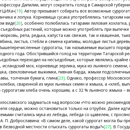
офессора Дапилии, могут сократить голод в Самарской губерн
атЦИКа»
[19]
. Автор призывает собирать все возможные суррогаты
анчика и лопуха. Корневища сусака употреблялись татарским на
ом виде
[20]
, особенно полюбилась татарами лиловая хохлатка, 
ок съедобных растений, которые можно употреблять при выпечк
морковь, репа, редька, капуста как свежая, так и квашеная, тык
рябина, листья, стебли и семена крапивы, молодые листья деревь
ышеперечисленные суррогаты, так называемые высшего порядк
лодного года. Обострившийся голод на территории Татарской р
ъедобных переходил на несъедобные, которые являлись крайне 
, исландский мох, корневище зерлика, мука из льняного семени
шка, свекловичные выжимки, пивная барда, жмыхи подсолнечные
равы, толченая бумага, глина
[23]
. Однако, профессор Московског
хлебки, сваренной из муки льняных семян и жмыха, а «хлеб, вы
о суррогатам хлеба очень хорошим, а с 32 % льняного жмыха – 
Милославского задуматься над вопросом «Что можно рекомендо
епя сердце, можно остановиться только на отрубях. Далее идти
емыми считались мука из лебеды, лебеда со щавелем, с просян
А. П. Доброславина: «В самом деле, какой суррогат могла бы пр
в безводной местности отыскать суррогаты воды?»
[27]
. В Госу