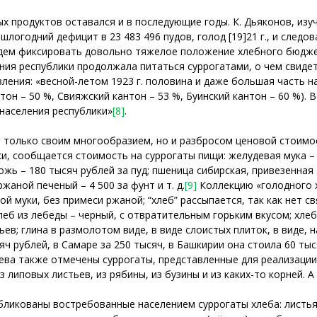
х продуктов оставался и в последующие годы. К. Дьяконов, изу
ошлогодний дефицит в 23 483 496 пудов, голод [19]21 г., и следо
дем фиксировать довольно тяжелое положение хлебного бюджет
ления республики продолжала питаться суррогатами, о чем свид
ления: «весной-летом 1923 г. половина и даже большая часть 
он – 50 %, Свияжский кантон – 53 %, Буинский кантон – 60 %). В
населения республики»
[8]
.
е только своим многообразием, но и разбросом ценовой стоимо
и, сообщается стоимость на суррогаты пищи: желудевая мука – 4
жь – 180 тысяч рублей за пуд; пшеница сибирская, привезенная –
жаной печеный – 4 500 за фунт и т. д.
[9]
Коллекцию «голодного 
й муки, без примеси ржаной; “хлеб” рассыпается, так как нет 
Хлеб из лебеды – черный, с отвратительным горьким вкусом; хле
ьев; глина в размолотом виде, в виде слоистых плиток, в виде,
яч рублей, в Самаре за 250 тысяч, в Башкирии она стоила 60 ты
ева также отмечены суррогаты, представленные для реализаци
з липовых листьев, из рябины, из бузины и из каких-то корней. А
ликованы востребованные населением суррогаты хлеба: листья 