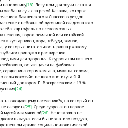
ии наполовину
[18]
. Лозунгом дня звучит статья
 хлеба на лугах за рекой Казанка, которые
селением Лаишевского и Спасского уездов
растение с небольшой луковицей сладковатого
е хлеба: картофель во всевозможных
ва печеная, горох, земляной или китайский
ев и кустарников, кора, жёлуди, жмыхи,
а, у которых питательность равна ржаному
еспублики приводил к расширению
вредными для здоровья. К суррогатам низшего
, клейковина, остающаяся на фабриках
, сердцевина корня камыша, мякины, солома,
о сельскохозяйственного института Я. Я.
печенный доктором П. Воскресенским с 13 %
вкусным»
[24]
.
вать голодающему населению?», на который он
 не следует»
[25]
. Среди суррогатов первое
ой мукой или мякиной
[26]
. Невозможно не
едложить наука, если бы не хватило воздуха,
дарственном архиве социально-политической