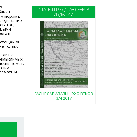
Р.
СТАТЬЯ ПРЕДСТАВЛЕНА В
блики
ИЗДАНИИ
им мерам в
следование
огатов,
Самыми
огаты:
истощения
не только
водит к
 немыслимых
нский помет.
жании
печати и
ГАСЫРЛАР АВАЗЫ - ЭХО ВЕКОВ
3/4 2017