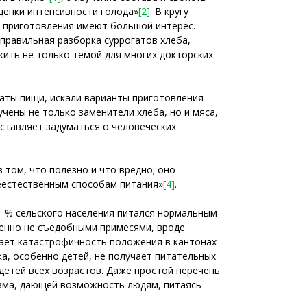
ценки интенсивности голода»
[2]
. В кругу
о приготовления имеют большой интерес.
правильная разборка суррогатов хлеба,
ить не только темой для многих докторских
гаты пищи, искали варианты приготовления
ены не только заменители хлеба, но и мяса,
аставляет задуматься о человеческих
в том, что полезно и что вредно; оно
еестественным способам питания»
[4]
.
 1 % сельского населения питался нормальным
шенно не съедобными примесями, вроде
вает катастрофичность положения в кантонах
а, особенно детей, не получает питательных
детей всех возрастов. Даже простой перечень
изма, дающей возможность людям, питаясь