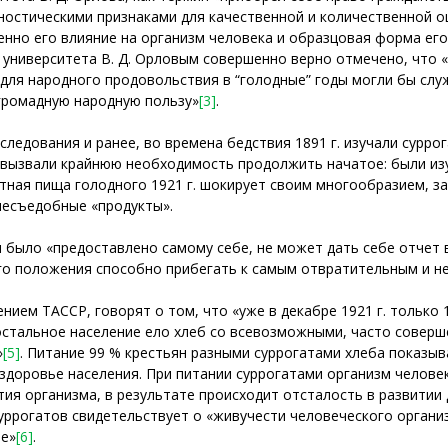
ностическими признаками для качественной и количественной о
менно его влияние на организм человека и образцовая форма ег
университета В. Д. Орловым совершенно верно отмечено, что «
для народного продовольствия в “голодные” годы могли бы служ
 громадную народную пользу»
[3]
.
ледования и ранее, во времена бедствия 1891 г. изучали сурро
 вызвали крайнюю необходимость продолжить начатое: были изуч
гатная пища голодного 1921 г. шокирует своим многообразием, з
несъедобные «продукты».
щи было «предоставлено самому себе, не может дать себе отчет 
го положения способно прибегать к самым отвратительным и н
нием ТАССР, говорят о том, что «уже в декабре 1921 г. только
 остальное население ело хлеб со всевозможными, часто совер
»
[5]
. Питание 99 % крестьян разными суррогатами хлеба показы
здоровье населения. При питании суррогатами организм человек
ия организма, в результате происходит отсталость в развитии 
уррогатов свидетельствует о «живучести человеческого орган
ие»
[6]
.