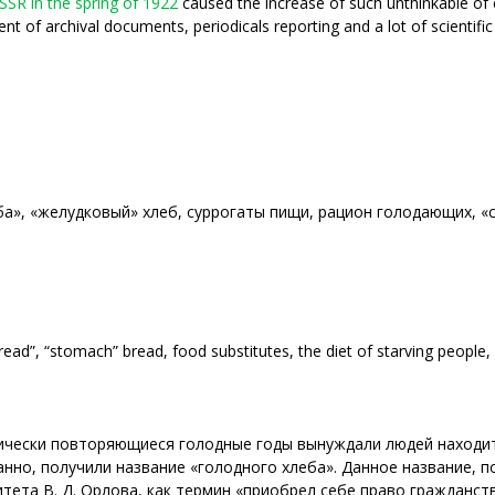
SR in the spring of 1922
caused the increase of such unthinkable of 
nt of archival documents, periodicals reporting and a lot of scientific
ба», «желудковый» хлеб, суррогаты пищи, рацион голодающих, «
d”, “stomach” bread, food substitutes, the diet of starving people, “
дически повторяющиеся голодные годы вынуждали людей наход
анно, получили название «голодного хлеба». Данное название, 
тета В. Д. Орлова, как термин «приобрел себе право гражданств