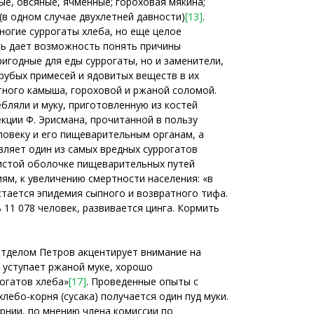
ные, овсяные, ячменные; гороховая мякина;
 (в одном случае двухлетней давности)
[13]
.
ногие суррогаты хлеба, но еще целое
нь дает возможность понять причины
игодные для еды суррогаты, но и заменители,
рубых примесей и ядовитых веществ в их
тного камыша, гороховой и ржаной соломой.
ляли и муку, приготовленную из костей
екции Ф. Эрисмана, прочитанной в пользу
ловеку и его пищеварительным органам, а
вляет один из самых вредных суррогатов
зистой оболочке пищеварительных путей
м, к увеличению смертности населения: «в
тается эпидемия сыпного и возвратного тифа.
 11 078 человек, развивается цинга. Кормить
тделом Петров акцентирует внимание на
 уступает ржаной муке, хорошо
рогатов хлеба»
[17]
. Проведенные опыты с
лебо-корня (сусака) получается один пуд муки.
рнии, по мнению члена комиссии по