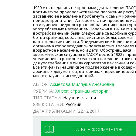
1920-е гг. выдались не простыми для населения ТАСС
Критическое продовольственное положение респу
заставило ее население прибегнуть к самым крайн
поисках пропитания. Автором статьи проведено ис
по изучению видового разнообразия пищевых сурр
употребляемых населением Поволжья в 1920-е гг. 
востребованными были следующие съедобные сурр
ботва крапивы, кора липы, листья лебеды, солома,
картофельные очистки. Эпидемические болезни и 
организма сопровождались повсеместно. Голодало 
возрастное население, но и дети. Обострившаяся
экономическая ситуация в ТАССР весной 1922 г. при
увеличению в рационе сельского населения таких
для употребления в пищу суррогатов как глина и ко
Все эти факты нашли свое подтверждение в содер
архивных документов, материалах периодической 
многих научных исследований.
АВТОР:
Ахметова Миляуша Ансаровна
РУБРИКА:
ХХ век: страницы истории
ТИП СТАТЬИ:
Научная статья
ЯЗЫК СТАТЬИ:
Русский
ДАТА ПУБЛИКАЦИИ:
22.12.2017
СТАТЬЯ В ФОРМАТЕ PDF