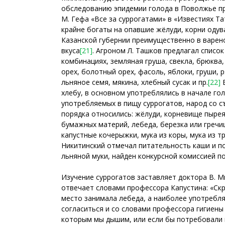
обследованию эпидемии голода в Поволжье пр
М. Гефа «Все за суррогатами» в «Известиях Т
крайне богаты на опавшие жёлуди, корни одув
Казанской губернии преимущественно в варен
вкуса
[21]
. Агроном Л. Ташков предлагал спис
комбинациях, земляная груша, свекла, брюква, 
орех, болотный орех, фасоль, яблоки, груши, 
льняное семя, мякина, хлебный сусак и пр.
[22]
В
хлебу, в основном употреблялись в начале го
употребляемых в пищу суррогатов, народ со с
порядка относились: жёлуди, корневище пырея
бумажных материй, лебеда, березка или гречи
капустные кочерыжки, мука из коры, мука из т
Никитинский отмечал питательность каши и по
льняной муки, найден конкурсной комиссией п
Изучение суррогатов заставляет доктора В. 
отвечает словами профессора Капустина: «Скр
место занимала лебеда, а наиболее употребля
согласиться и со словами профессора гигиены 
которым мы дышим, или если бы потребовали 