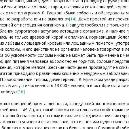
х; кора липы, ильмы, дуба; плоды каштана (жёлуди); отруби ржа
 и белая; земля; солома; старая, высохшая кожа лошадей, коров
ак отметил агроном Л. Ташков: «были собраны и обследованы м
ще не разработано и не выявлено»
[14]
. Даже простой их перече
езней от истощения организма. Люди употребляли не только пр
блении суррогатов наступало истощение организма, а наличие г
лись не только древесной корой и опилками, корневищами боло
из лебеды с лошадиной кровью или лошадиным пометом, употреб
з соломы, и его действиях на организм человека говорится в л
ка об усвояемости соломы никак не может быть применена к че
б для питания человека абсолютно не годится, солома предста
жения, которое мелкие, жесткие частицы ее производят на сли
огатов приводило к различным кишечно-желудочным заболевания
315 заболеваний тифом, дизентерией… В Уфимском уезде разрас
т. В августе численность 13 000 человек, а в октябре осталось
з лебеды»
[16]
.
лужащих пищевой промышленности, заведующий экономическим о
хлебник». –
М. А.
), который своими питательными свойствами не
т никакой опасности, поэтому и «является одним из лучших сур
марского университета показали, что из восьми пудов сырого х
 болотах и малотекущих водах по берегам рек в Самарской губе