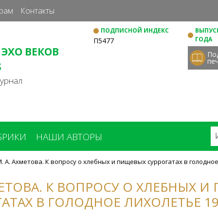
Перейти
рам
Контакты
к
ПОДПИСНОЙ ИНДЕКС
ВЫПУСК
основному
ГОДА
П5477
содержанию
 ЭХО ВЕКОВ
По
пе
S
журнал
БРИКИ
НАШИ АВТОРЫ
. А. Ахметова. К вопросу о хлебных и пищевых суррогатах в голодное 
МЕТОВА. К ВОПРОСУ О ХЛЕБНЫХ 
АТАХ В ГОЛОДНОЕ ЛИХОЛЕТЬЕ 192