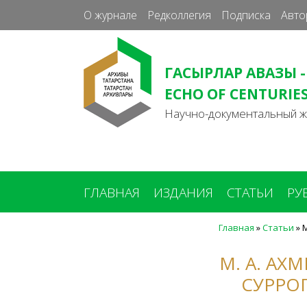
О журнале
Редколлегия
Подписка
Авто
ГАСЫРЛАР АВАЗЫ -
ECHO OF CENTURIE
Научно-документальный 
ГЛАВНАЯ
ИЗДАНИЯ
СТАТЬИ
РУ
Главная
»
Статьи
»
М
Вы
здесь
М. А. АХ
СУРРОГ