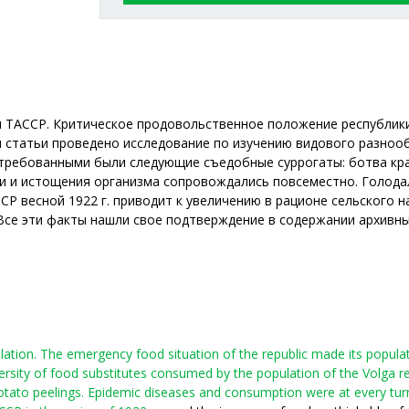
ия ТАССР. Критическое продовольственное положение республик
м статьи проведено исследование по изучению видового разноо
стребованными были следующие съедобные суррогаты: ботва крап
 и истощения организма сопровождались повсеместно. Голодало
Р весной 1922 г. приводит к увеличению в рационе сельского 
. Все эти факты нашли свое подтверждение в содержании архивн
tion. The emergency food situation of the republic made its populat
diversity of food substitutes consumed by the population of the Volga
potato peelings. Epidemic diseases and consumption were at every turn.