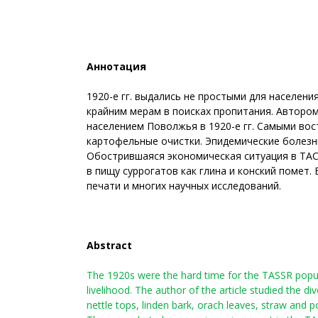
Аннотация
1920-е гг. выдались не простыми для населен
крайним мерам в поисках пропитания. Авторо
населением Поволжья в 1920-е гг. Самыми во
картофельные очистки. Эпидемические болезни
Обострившаяся экономическая ситуация в ТАСС
в пищу суррогатов как глина и конский помет
печати и многих научных исследований.
Abstract
The 1920s were the hard time for the TASSR popula
livelihood. The author of the article studied the 
nettle tops, linden bark, orach leaves, straw and 