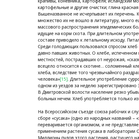
крапивы, коневника, картофеля; исландский мо
картофельные и другие очистки; глина красная
Вышеназванное не исчерпывает их перечень. К
множество их не вошло в литературу, много е
массового распространения эпидемических бол
идущие на корм скота. При длительном употре
составе приводило к летальному исходу. Пита
Среди голодающих пользовался спросом хлеб 
давно павших животных. О хлебе, испеченном и
местностей, пострадавших от неурожая, «сказ
всецело относится к скотине… соломенный хле
хлеба, вследствие того чрезвычайного раздра
человека»
[15]
. Длительное употребление сурр
одном из уездов за неделю зарегистрировано 
В Дмитровской волости население резко убывае
больных нечем. Хлеб употребляется только и
На Всероссийском съезде союза рабочих и с
сборе «сусака» (одно из народных названий – «
переваривается организмом, и не представляе
применением растения сусака в лаборатории Са
Миллионы пудов этого растения, растущего на