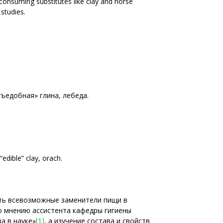
consuming substitutes like clay and horse
 studies.
съедобная» глина, лебеда.
edible” clay, orach.
ить всевозможные заменители пищи в
по мнению ассистента кафедры гигиены
а в науке»
[1]
, а изучение состава и свойств