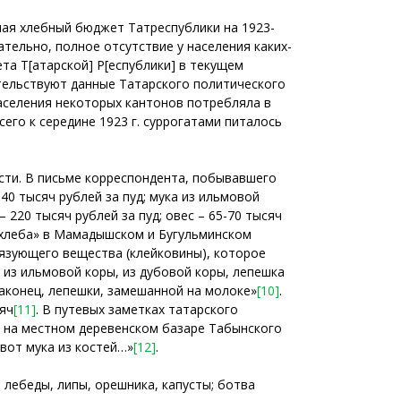
чая хлебный бюджет Татреспублики на 1923-
вательно, полное отсутствие у населения каких-
а Т[атарской] Р[еспублики] в текущем
етельствуют данные Татарского политического
населения некоторых кантонов потребляла в
сего к середине 1923 г. суррогатами питалось
сти. В письме корреспондента, побывавшего
0 тысяч рублей за пуд; мука из ильмовой
 220 тысяч рублей за пуд; овес – 65-70 тысяч
хлеба» в Мамадышском и Бугульминском
связующего вещества (клейковины), которое
б из ильмовой коры, из дубовой коры, лепешка
 наконец, лепешки, замешанной на молоке»
[10]
.
сяч
[11]
. В путевых заметках татарского
и на местном деревенском базаре Табынского
 вот мука из костей…»
[12]
.
лебеды, липы, орешника, капусты; ботва