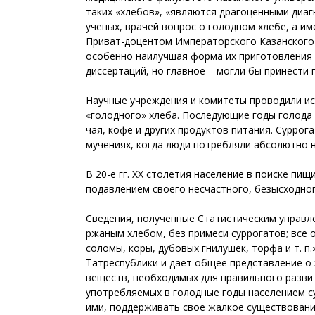
таких «хлебов», «являются драгоценными диаг
ученых, врачей вопрос о голодном хлебе, а и
Приват-доцентом Императорского Казанского 
особенно наилучшая форма их приготовления 
диссертаций, но главное – могли бы принести
Научные учреждения и комитеты проводили исс
«голодного» хлеба. Последующие годы голода
чая, кофе и других продуктов питания. Сурро
мучениях, когда люди потребляли абсолютно 
В 20-е гг. ХХ столетия население в поиске пи
подавлением своего несчастного, безысходно
Сведения, полученные Статистическим управле
ржаным хлебом, без примеси суррогатов; все
соломы, коры, дубовых гнилушек, торфа и т. п.
Татреспублики и дает общее представление о 
веществ, необходимых для правильного развит
употребляемых в голодные годы населением с
ими, поддерживать свое жалкое существован