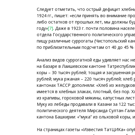
Следует отметить, что острый дефицит хлебны
1924 гг., пишет: «если принять во внимание пр
либо остатков от прошлых лет, мы должны бу
году»
[7]
. Даже в 1923 г. почти половина насе
отдела Государственного политического управ
пищу различные суррогаты (Чистопольский кант
по приблизительным подсчетам от 40 до 45 % 
Анализ видов суррогатной еды удивляет нас н
на базаре в Лаишевском кантоне Татреспублик
коры – 30 тысяч рублей; тощая и засушенная ро
рублей; мука ржаная – 220 тысяч рублей; хлеб р
кантонах ТАССР дополняли: «Хлеб из желудково
имеется в хлебных злаках, плотный, без пор. 
из крапивы, гороховой мякины, капустных лист
Муку из лебеды продавали в Казани за 122 тыс
политического деятеля Мирсаида Султан-Гали
кантона Башкирии: «“мука” из ольховой коры, и
На страницах газеты «Известия ТатЦИКа» опуб