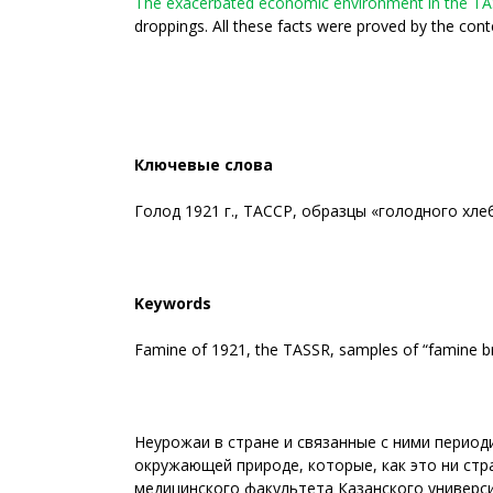
The exacerbated economic environment in the TAS
droppings. All these facts were proved by the conte
Ключевые
слова
Голод 1921 г., ТАССР, образцы «голодного хле
Keywords
Famine of 1921, the TASSR, samples of “famine brea
Неурожаи в стране и связанные с ними перио
окружающей природе, которые, как это ни стр
медицинского факультета Казанского универси