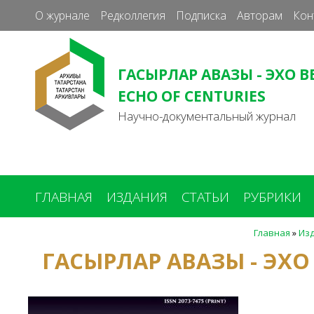
О журнале
Редколлегия
Подписка
Авторам
Кон
ГАСЫРЛАР АВАЗЫ - ЭХО В
ECHO OF CENTURIES
Научно-документальный журнал
ГЛАВНАЯ
ИЗДАНИЯ
СТАТЬИ
РУБРИКИ
Главная
»
Из
Вы
ГАСЫРЛАР АВАЗЫ - ЭХО
здесь