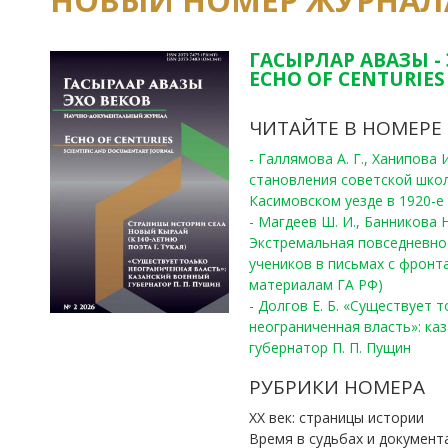
НОВЫЙ НОМЕР ЖУРНАЛ
ГАСЫРЛАР АВАЗЫ -
ECHO OF CENTURIES 
ЧИТАЙТЕ В НОМЕРЕ
- Галлямова А. Г., Ханипова
становления советской шко
Касимовском уезде в 1920-е 
- Магдеев Ш. И., Банникова Н
Экстремальная повседневно
учеников в письмах с фронта
материалам ГА РФ)
- Долгов Е. Б. «Существует 
неограниченная власть»: ка
губернатор П. П. Пущин
РУБРИКИ НОМЕРА
ХХ век: страницы истории
Время в судьбах и документ