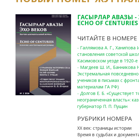
ГАСЫРЛАР АВАЗЫ -
ECHO OF CENTURIES 
ЧИТАЙТЕ В НОМЕРЕ
- Галлямова А. Г., Ханипова
становления советской шко
Касимовском уезде в 1920-е 
- Магдеев Ш. И., Банникова Н
Экстремальная повседневно
учеников в письмах с фронта
материалам ГА РФ)
- Долгов Е. Б. «Существует 
неограниченная власть»: ка
губернатор П. П. Пущин
РУБРИКИ НОМЕРА
ХХ век: страницы истории
Время в судьбах и документ