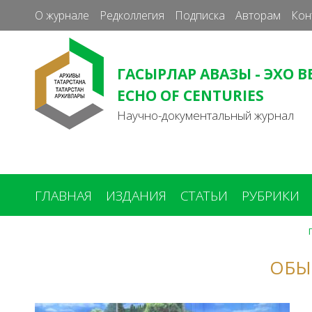
О журнале
Редколлегия
Подписка
Авторам
Кон
ГАСЫРЛАР АВАЗЫ - ЭХО В
ECHO OF CENTURIES
Научно-документальный журнал
ГЛАВНАЯ
ИЗДАНИЯ
СТАТЬИ
РУБРИКИ
ОБЫ