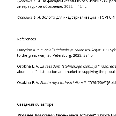
Осокина Е. А.
За фасадом «сталинского изобилия»: расп
литературное обозрение, 2022. – 424 с.
Осокина Е. А.
Золото для индустриализации: «ТОРГСИН».
References
Davydov A. Y.
“Socialisticheskaya rekonstrukciya” 1930-yk
to the great war]. St. Petersburg, 2023, 384 p.
Osokina E. A.
Za fasadom “stalinskogo izobiliya”: rasprede
abundance”: distribution and market in supplying the popula
Osokina E. A.
Zoloto dlya industrializacii: “TORGSIN”
[Gold
Сведения об авторе
Яковлев Александр Евгеньевич,
аспирант 3 курса Ин