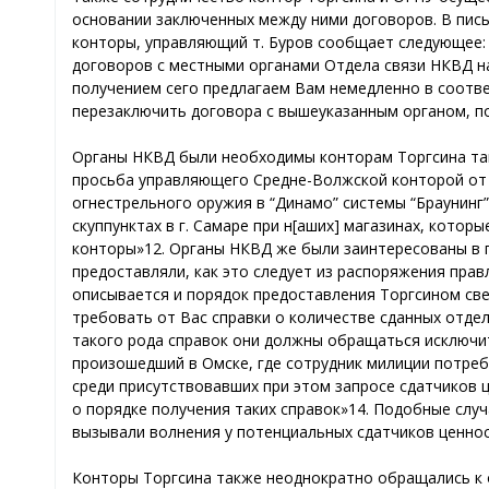
основании заключенных между ними договоров. В пись
конторы, управляющий т. Буров сообщает следующее: 
договоров с местными органами Отдела связи НКВД на 
получением сего предлагаем Вам немедленно в соотве
перезаключить договора с вышеуказанным органом, п
Органы НКВД были необходимы конторам Торгсина так
просьба управляющего Средне-Волжской конторой от 12
огнестрельного оружия в “Динамо” системы “Браунинг
скуппунктах в г. Самаре при н[аших] магазинах, кото
конторы»12. Органы НКВД же были заинтересованы в 
предоставляли, как это следует из распоряжения правл
описывается и порядок предоставления Торгсином све
требовать от Вас справки о количестве сданных отдел
такого рода справок они должны обращаться исключит
произошедший в Омске, где сотрудник милиции потреб
среди присутствовавших при этом запросе сдатчиков 
о порядке получения таких справок»14. Подобные слу
вызывали волнения у потенциальных сдатчиков ценност
Конторы Торгсина также неоднократно обращались к о