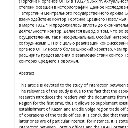
(Торгсин) и органов ОГПУ в 1932-1936-х гг. Актуальн
степени освещен в историографии. Данное исследован
Татарстан и Центрального государственного архива 
взаимодействие контор Торгсина Среднего Поволжья 
в марте 1932 г. и продолжалось вплоть до окончател
деятельности контор. Делается вывод о том, что во
осуществления, так и неофициальные. Особый интерес
сотрудниками ОГПУ с целью реализации конфискованны
органов ОГПУ носило более широкий характер, чем пр
расширить представления о взаимодействии контор То
конторах Среднего Поволжья.
Abstract
This article is devoted to the study of interaction betwee
The relevance of this study is due to the fact that the aspec
research introduces the readers with the documents from t
Region for the first time, thus it allows to supplement exis
establishment of Kazan and Middle Volga region trade offic
of operations of the trade offices. It is concluded that the
latter ones are of particular interest, for instance, it is s
interaction between Torgsin offices and the OGPU organs w