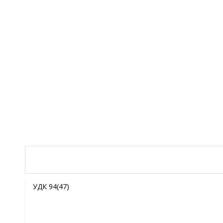
УДК 94(47)