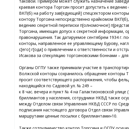
таковой. Примером может служить назначение заведу
краевая контора Торгсин просит допустить к ведению
ВКП(б) на работу зав[едующей] спецсектором конторы
контору Торгсина непосредственно крайкомом ВКП(б), 
ведению секретной переписки п[олномочное] п[редста
Торгсина, имеющих допуск к секретной информации, о
правонарушения. Так датируемое сентябрем 1934 г. п
конторы, направленное ее управляющему Бурову, наг
с[его] г[ода] о привлечении к ответственности и отс
Исакова за спекуляцию торгсиновскими боннами – для
Органы ОГПУ также принимали участие в транспортиро
Волжской конторы сохранилось обращение конторы То
просит соответствующего распоряжения, чтобы фельдъ
находящийся по Садовой ул. № 249 –
к 8 час. вечера и пункт № 4 на Галактионовской улице 
бриллиантов у населения, сотрудники НКВД также осу
между Отделом связи Управления НКВД СССР по Средн
подписания настоящего договора Отдел связи Управл
маршрутами ценные посылки с бриллиантами»10.
Также сотрудничество контор Торгсина и ОГПУ осущес