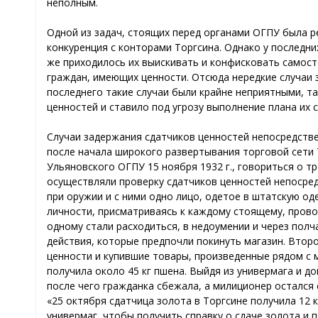
неполным.
Одной из задач, стоящих перед органами ОГПУ была ре
конкуренция с конторами Торгсина. Однако у последн
же приходилось их выискивать и конфисковать самос
граждан, имеющих ценности. Отсюда нередкие случаи 
последнего такие случаи были крайне неприятными, та
ценностей и ставило под угрозу выполнение плана их с
Случаи задержания сдатчиков ценностей непосредстве
после начала широкого развертывания торговой сети 
Ульяновского ОГПУ 15 ноября 1932 г., говориться о т
осуществляли проверку сдатчиков ценностей непосред
при оружии и с ними одно лицо, одетое в штатскую о
личности, присматриваясь к каждому стоящему, прово
одному стали расходиться, в недоумении и через пол
действия, которые предпочли покинуть магазин. Втор
ценности и купившие товары, произведенные рядом с ма
получила около 45 кг пшена. Выйдя из универмага и д
после чего гражданка сбежала, а милиционер остался 
«25 октября сдатчица золота в Торгсине получила 12 
универмаг, чтобы получить справку о сдаче золота и п