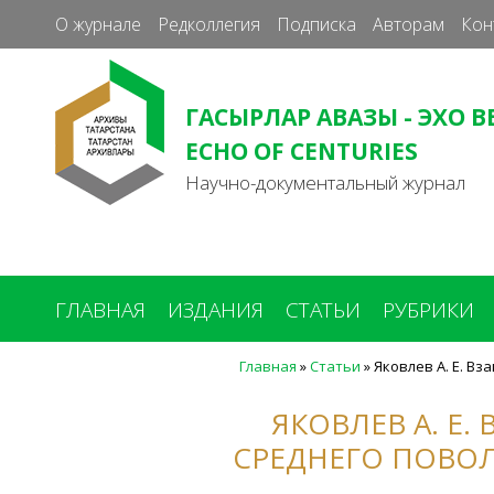
О журнале
Редколлегия
Подписка
Авторам
Кон
ГАСЫРЛАР АВАЗЫ - ЭХО В
ECHO OF CENTURIES
Научно-документальный журнал
ГЛАВНАЯ
ИЗДАНИЯ
СТАТЬИ
РУБРИКИ
Главная
»
Статьи
»
Яковлев А. Е. Вз
Вы
здесь
ЯКОВЛЕВ А. Е
СРЕДНЕГО ПОВОЛЖ