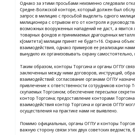
Однако за этими просьбами неизменно следовали отказы
Средне-Волжской конторе, который должен был обслуж
запрос в милицию с просьбой выделить одного милици
милиционера с отрывом его от контроля и руководств
возможных вооруженных нападений не даст, а явится
товарных фондов и принимаемых драгоценных металлов
к[омитета] милиции принят не будет»16. Охрана объе
взаимодействия, однако примеров ее реализации нам
вынудило их организовывать охрану самостоятельно, 
Таким образом, конторы Торгсина и органы ОГПУ свя
заключенных между ними договоров, инструкций, обр
взаимодействий: согласование органами ОГПУ назнач
привлечение к ответственности сотрудников контор 
скупаемых Торгсином; обеспечение пересылки секретн
контор Торгсина; предоставление конторами Торгсин
взаимодействия контор Торгсина и органов ОГПУ могл
осуществления на практике нами не выявлено.
Помимо официальных, органы ОГПУ и конторы Торгси
важную сторону связи этих двух советских ведомств,