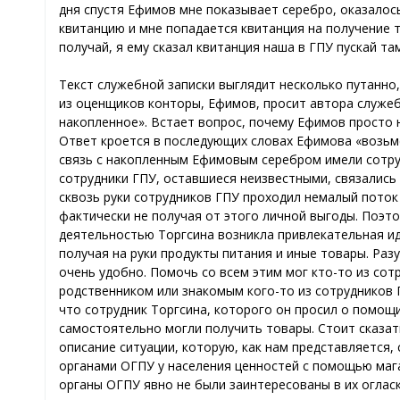
дня спустя Ефимов мне показывает серебро, оказалос
квитанцию и мне попадается квитанция на получение т
получай, я ему сказал квитанция наша в ГПУ пускай т
Текст служебной записки выглядит несколько путанно
из оценщиков конторы, Ефимов, просит автора служеб
накопленное». Встает вопрос, почему Ефимов просто н
Ответ кроется в последующих словах Ефимова «возьме
связь с накопленным Ефимовым серебром имели сотру
сотрудники ГПУ, оставшиеся неизвестными, связались
сквозь руки сотрудников ГПУ проходил немалый поток
фактически не получая от этого личной выгоды. Поэто
деятельностью Торгсина возникла привлекательная ид
получая на руки продукты питания и иные товары. Раз
очень удобно. Помочь со всем этим мог кто-то из сот
родственником или знакомым кого-то из сотрудников Г
что сотрудник Торгсина, которого он просил о помощ
самостоятельно могли получить товары. Стоит сказат
описание ситуации, которую, как нам представляется
органами ОГПУ у населения ценностей с помощью мага
органы ОГПУ явно не были заинтересованы в их оглас