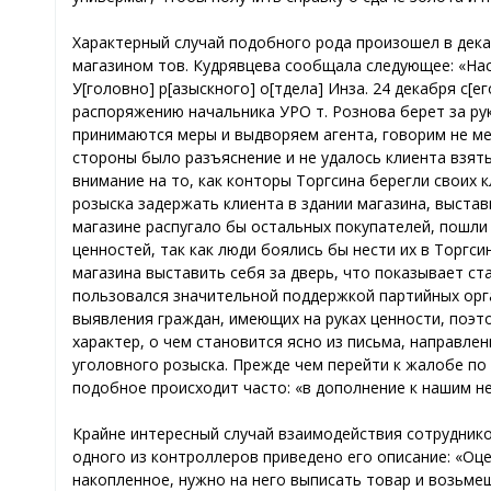
Характерный случай подобного рода произошел в дека
магазином тов. Кудрявцева сообщала следующее: «На
У[головно] р[азыскного] о[тдела] Инза. 24 декабря с[е
распоряжению начальника УРО т. Рознова берет за ру
принимаются меры и выдворяем агента, говорим не мес
стороны было разъяснение и не удалось клиента взять 
внимание на то, как конторы Торгсина берегли своих
розыска задержать клиента в здании магазина, выстав
магазине распугало бы остальных покупателей, пошли
ценностей, так как люди боялись бы нести их в Торгси
магазина выставить себя за дверь, что показывает ст
пользовался значительной поддержкой партийных орг
выявления граждан, имеющих на руках ценности, поэт
характер, о чем становится ясно из письма, направл
уголовного розыска. Прежде чем перейти к жалобе по
подобное происходит часто: «в дополнение к нашим н
Крайне интересный случай взаимодействия сотруднико
одного из контроллеров приведено его описание: «Оце
накопленное, нужно на него выписать товар и возьмеш