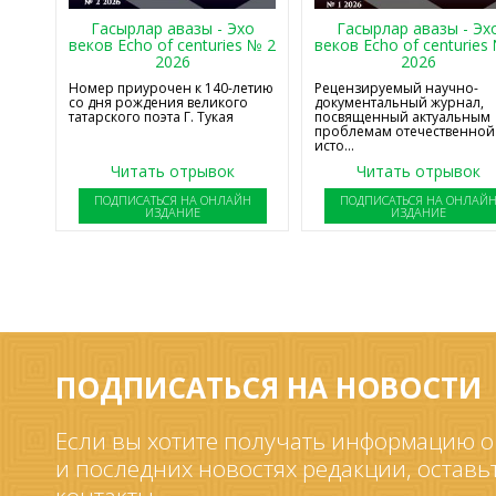
Гасырлар авазы - Эхо
Гасырлар авазы - Эх
веков Echo of centuries № 2
веков Echo of centuries
2026
2026
Номер приурочен к 140-летию
Рецензируемый научно-
со дня рождения великого
документальный журнал,
татарского поэта Г. Тукая
посвященный актуальным
проблемам отечественной
исто...
Читать отрывок
Читать отрывок
ПОДПИСАТЬСЯ НА ОНЛАЙН
ПОДПИСАТЬСЯ НА ОНЛАЙ
ИЗДАНИЕ
ИЗДАНИЕ
ПОДПИСАТЬСЯ НА НОВОСТИ
Если вы хотите получать информацию о
и последних новостях редакции, оставь