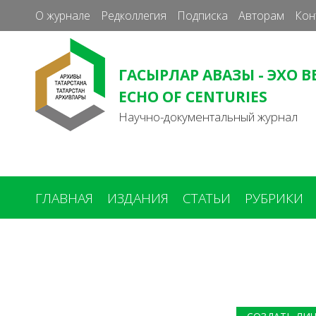
О журнале
Редколлегия
Подписка
Авторам
Кон
ГАСЫРЛАР АВАЗЫ - ЭХО В
ECHO OF CENTURIES
Научно-документальный журнал
ГЛАВНАЯ
ИЗДАНИЯ
СТАТЬИ
РУБРИКИ
Вы
здесь