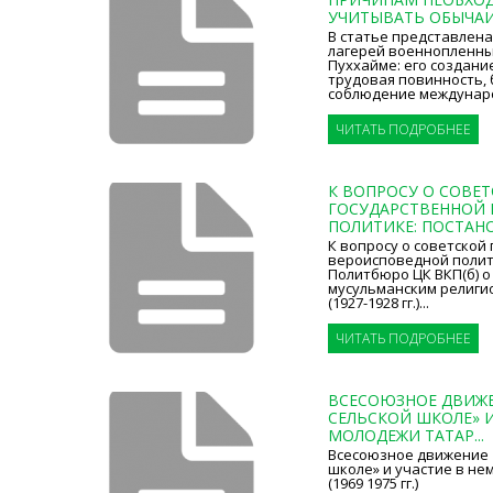
УЧИТЫВАТЬ ОБЫЧАИ И
В статье представлена
лагерей военнопленных
Пуххайме: его создани
трудовая повинность,
соблюдение междунаро
ЧИТАТЬ ПОДРОБНЕЕ
К ВОПРОСУ О СОВЕ
ГОСУДАРСТВЕННОЙ
ПОЛИТИКЕ: ПОСТАНОВ
К вопросу о советской
вероисповедной полит
Политбюро ЦК ВКП(б) о
мусульманским религ
(1927-1928 гг.)...
ЧИТАТЬ ПОДРОБНЕЕ
ВСЕСОЮЗНОЕ ДВИЖЕ
СЕЛЬСКОЙ ШКОЛЕ» И
МОЛОДЕЖИ ТАТАР...
Всесоюзное движение 
школе» и участие в не
(1969 1975 гг.)