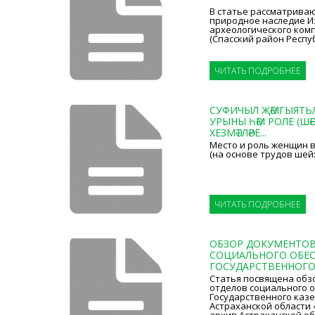
В статье рассматриваю
природное наследие И
археологического комп
(Спасский район Респуб
ЧИТАТЬ ПОДРОБНЕЕ
СУФИЧЫЛ ҖӘМГЫЯТЬЛ
УРЫНЫ ҺӘМ РОЛЕ (ШӘЕ
ХЕЗМӘТЛӘРЕ...
Место и роль женщин 
(на основе трудов шейх
ЧИТАТЬ ПОДРОБНЕЕ
ОБЗОР ДОКУМЕНТОВ
СОЦИАЛЬНОГО ОБЕС
ГОСУДАРСТВЕННОГО 
Статья посвящена обз
отделов социального 
Государственного каз
Астраханской области