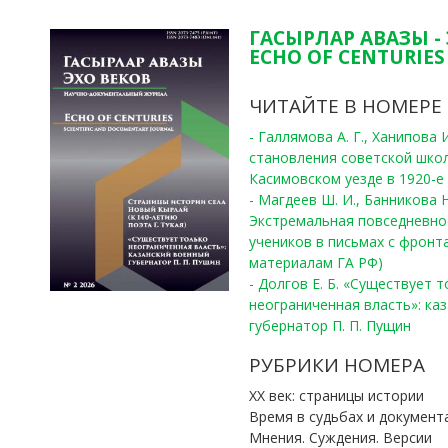
ГАСЫРЛАР АВАЗЫ -
ECHO OF CENTURIES 
ЧИТАЙТЕ В НОМЕРЕ
- Галлямова А. Г., Ханипова
становления советской шко
Касимовском уезде в 1920-е 
- Магдеев Ш. И., Банникова Н
Экстремальная повседневно
учеников в письмах с фронта
материалам ГА РФ)
- Долгов Е. Б. «Существует 
неограниченная власть»: ка
губернатор П. П. Пущин
РУБРИКИ НОМЕРА
ХХ век: страницы истории
Время в судьбах и документ
Мнения. Суждения. Версии