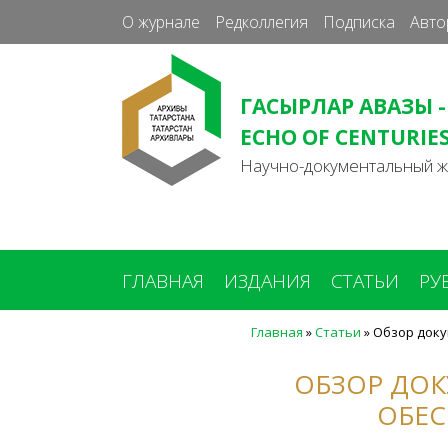
О журнале
Редколлегия
Подписка
Авто
ГАСЫРЛАР АВАЗЫ -
ECHO OF CENTURIE
Научно-документальный 
ГЛАВНАЯ
ИЗДАНИЯ
СТАТЬИ
РУ
Главная
»
Статьи
»
Обзор доку
Вы
здесь
ОБЗОР ДО
ОБЕС