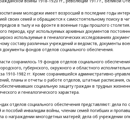
Гражданской войны 1918-1920 гг., революций 1917 г., Великой От
оспитании молодежи имеет возросший в последние годы интере
ей своих семей и обращаются к самостоятельному поиску в чит
предков в тылу и на фронте в военные годы прошлого столетия
ого периода, круг используемых архивных документов постоянн
ироко используемые в генеалогических исследованиях документ
чному составу различных учреждений и ведомств, документы во
я документы фондов отделов социального обеспечения.
ласти сохранилось 19 фондов отделов социального обеспечения 
городского, губернского, окружного и областного исполнитель
за 1910-1982 гг. Кроме сохранившейся административно-управл
ний, планы и отчеты о работе отделов, штатные расписания, с
 обеспечивавших социальную защиту граждан в трудных жизненн
ческого и генеалогического характера.
ндах отделов социального обеспечения представляют: дела по
й и пособий инвалидам войны, членам семей погибших и пропав
ла о награждении многодетных матерей; дела об учреждении оп