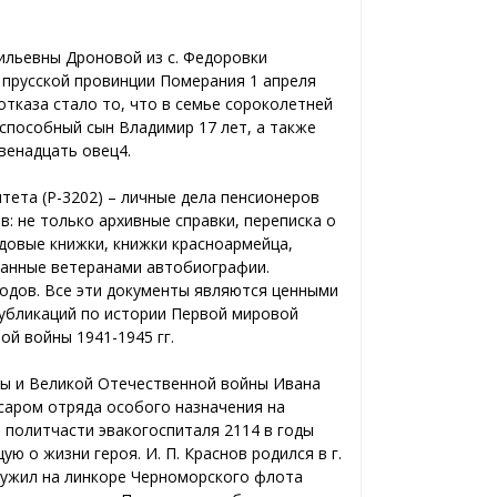
ильевны Дроновой из с. Федоровки
в прусской провинции Померания 1 апреля
 отказа стало то, что в семье сороколетней
способный сын Владимир 17 лет, а также
венадцать овец4.
ета (Р-3202) – личные дела пенсионеров
в: не только архивные справки, переписка о
удовые книжки, книжки красноармейца,
исанные ветеранами автобиографии.
одов. Все эти документы являются ценными
публикаций по истории Первой мировой
ой войны 1941-1945 гг.
ны и Великой Отечественной войны Ивана
саром отряда особого назначения на
 политчасти эвакогоспиталя 2114 в годы
о жизни героя. И. П. Краснов родился в г.
 служил на линкоре Черноморского флота