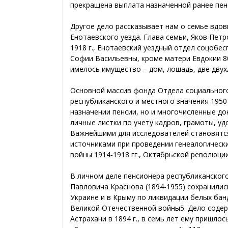
прекращена выплата назначенной ранее пен
Другое дело рассказывает нам о семье вдо
Енотаевского уезда. Глава семьи, Яков Пет
1918 г., Енотаевский уездный отдел соцобес
Софии Васильевны, кроме матери Евдокии 80
имелось имущество – дом, лошадь, две двух
Основной массив фонда Отдела социального
республиканского и местного значения 1950-
назначении пенсии, но и многочисленные док
личные листки по учету кадров, грамоты, у
Важнейшими для исследователей становятс
источниками при проведении генеалогически
войны 1914-1918 гг., Октябрьской революции
В личном деле пенсионера республиканског
Павловича Краснова (1894-1955) сохранили
Украине и в Крыму по ликвидации белых бан
Великой Отечественной войны5. Дело содер
Астрахани в 1894 г., в семь лет ему пришло