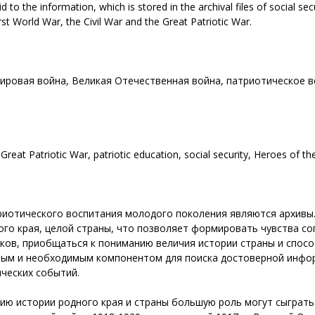
to the information, which is stored in the archival files of social secu
rst World War, the Civil War and the Great Patriotic War.
мировая война, Великая Отечественная война, патриотическое 
Great Patriotic War, patriotic education, social security, Heroes of th
риотического воспитания молодого поколения являются архивы.
ого края, целой страны, что позволяет формировать чувства со
дков, приобщаться к пониманию величия истории страны и спос
ым и необходимым компонентом для поиска достоверной инфор
ческих событий.
ию истории родного края и страны большую роль могут сыграт