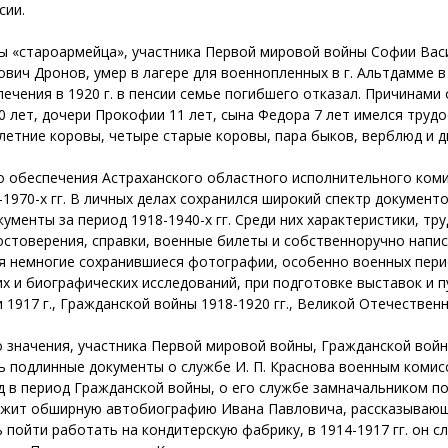
сии.
вы «староармейца», участника Первой мировой войны Софии Вас
рович Дронов, умер в лагере для военнопленных в г. Альтдамме 
печения в 1920 г. в пенсии семье погибшего отказал. Причинами
 лет, дочери Прокофии 11 лет, сына Федора 7 лет имелся трудо
летние коровы, четыре старые коровы, пара быков, верблюд и д
 обеспечения Астраханского областного исполнительного комит
1970-х гг. В личных делах сохранился широкий спектр документо
ументы за период 1918-1940-х гг. Среди них характеристики, тр
достоверения, справки, военные билеты и собственноручно нап
я немногие сохранившиеся фотографии, особенно военных пери
х и биографических исследований, при подготовке выставок и 
 1917 г., Гражданской войны 1918-1920 гг., Великой Отечественн
о значения, участника Первой мировой войны, Гражданской вой
сь подлинные документы о службе И. П. Краснова военным комис
д в период Гражданской войны, о его службе замначальником по
жит обширную автобиографию Ивана Павловича, рассказывающую 
сь пойти работать на кондитерскую фабрику, в 1914-1917 гг. он