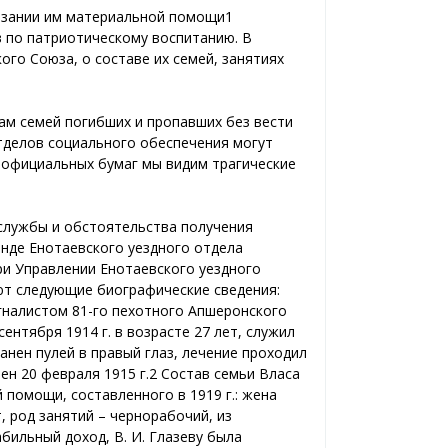
казании им материальной помощи1
в по патриотическому воспитанию. В
го Союза, о составе их семей, занятиях
ам семей погибших и пропавших без вести
тделов социального обеспечения могут
и официальных бумаг мы видим трагические
 службы и обстоятельства получения
онде Енотаевского уездного отдела
при Управлении Енотаевского уездного
ают следующие биографические сведения:
сигналистом 81-го пехотного Апшеронского
сентября 1914 г. в возрасте 27 лет, служил
ранен пулей в правый глаз, лечение проходил
лен 20 февраля 1915 г.2 Состав семьи Власа
помощи, составленного в 1919 г.: жена
т, род занятий – чернорабочий, из
бильный доход, В. И. Глазеву была