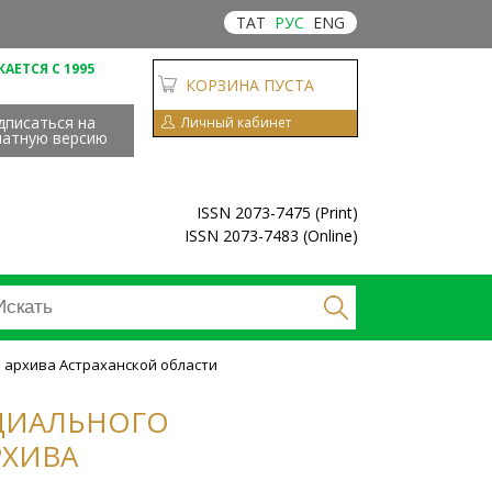
ТАТ
РУС
ENG
АЕТСЯ С 1995
КОРЗИНА ПУСТА
дписаться на
Личный кабинет
чатную версию
ISSN 2073-7475 (Print)
ISSN 2073-7483 (Online)
 архива Астраханской области
ЦИАЛЬНОГО
РХИВА