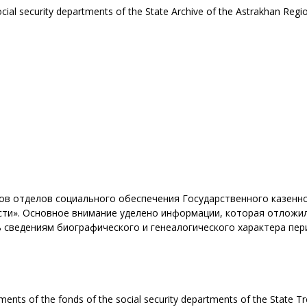
cial security departments of the State Archive of the Astrakhan Regi
в отделов социального обеспечения Государственного казенн
сти». Основное внимание уделено информации, которая отложил
ь сведениям биографического и генеалогического характера пе
uments of the fonds of the social security departments of the State Tr