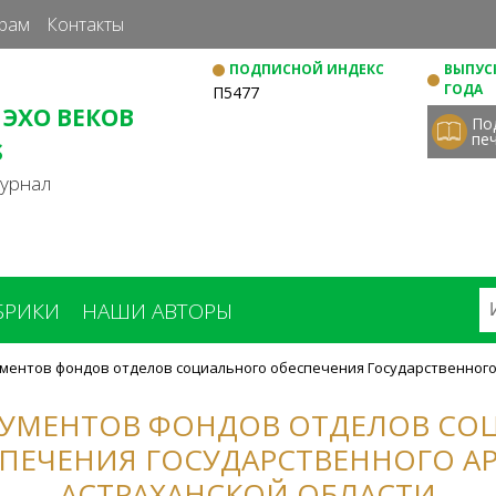
Перейти
рам
Контакты
к
ПОДПИСНОЙ ИНДЕКС
ВЫПУСК
основному
ГОДА
П5477
содержанию
 ЭХО ВЕКОВ
По
пе
S
журнал
БРИКИ
НАШИ АВТОРЫ
ментов фондов отделов социального обеспечения Государственного
КУМЕНТОВ ФОНДОВ ОТДЕЛОВ СО
ПЕЧЕНИЯ ГОСУДАРСТВЕННОГО А
АСТРАХАНСКОЙ ОБЛАСТИ