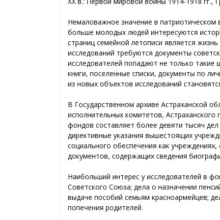
XX в.: Первой мировой войны 1914-1918 гг., 
Немаловажное значение в патриотическом в
больше молодых людей интересуются истори
страниц семейной летописи является жизнь 
исследований требуются документы советск
исследователей попадают не только такие ш
книги, поселенные списки, документы по ли
из новых объектов исследований становятс
В Государственном архиве Астраханской об
исполнительных комитетов, Астраханского 
фондов составляет более девяти тысяч дел 
директивные указания вышестоящих учрежде
социального обеспечения как учреждениях,
документов, содержащих сведения биографи
Наибольший интерес у исследователей в фо
Советского Союза; дела о назначении пенси
выдаче пособий семьям красноармейцев; де
попечения родителей.