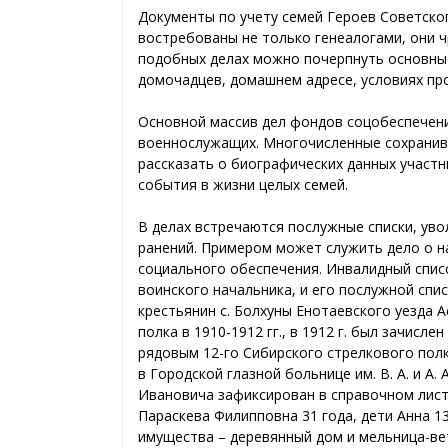
Документы по учету семей Героев Советско
востребованы не только генеалогами, они 
подобных делах можно почерпнуть основные
домочадцев, домашнем адресе, условиях пр
Основной массив дел фондов соцобеспечени
военнослужащих. Многочисленные сохранивш
рассказать о биографических данных участ
события в жизни целых семей.
В делах встречаются послужные списки, ув
ранений. Примером может служить дело о н
социального обеспечения. Инвалидный списо
воинского начальника, и его послужной спи
крестьянин с. Болхуны Енотаевского уезда А
полка в 1910-1912 гг., в 1912 г. был зачисл
рядовым 12-го Сибирского стрелкового полка
в Городской глазной больнице им. В. А. и А.
Ивановича зафиксирован в справочном листе
Параскева Филипповна 31 года, дети Анна 13 
имущества – деревянный дом и мельница-вет