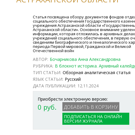
Статья посвящена обзору документов фондов отде
социального обеспечения Государственного казенн
учреждения Астраханской области «Государственн
Астраханской области». Основное внимание уделен
информации, которая отложилась в архивных дела
учреждений социального обеспечения, в первую о
сведениям биографического и генеалогического ха
периода Первой мировой, Гражданской и Великой
Отечественной войн
АВТОР:
Бочарникова Анна Александровна
РУБРИКА:
В блокнот историка. Архивный калейд
ТИП СТАТЬИ:
Обзорная аналитическая статья
ЯЗЫК СТАТЬИ:
Русский
ДАТА ПУБЛИКАЦИИ:
12.11.2024
Приобрести электронную версию:
0 руб.
ПОДПИСАТЬСЯ НА ОНЛАЙН
ВЕРСИИ ЖУРНАЛА