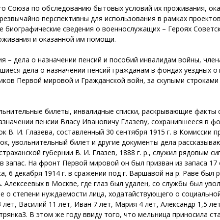
го Союза по обследованию бытовых условий их проживания, о
чрезвычайно перспективны для использования в рамках проекто
 биографические сведения о военнослужащих – Героях Советско
оживания и оказанной им помощи.
я – дела о назначении пенсий и пособий инвалидам войны, член
иеся дела о назначении пенсий гражданам в фондах уездных о
ников Первой мировой и Гражданской войн, за скупыми строкам
ольнительные билеты, инвалидные списки, раскрывающие факты
азначении пенсии Власу Ивановичу Глазеву, сохранившееся в ф
к В. И. Глазева, составленный 30 сентября 1915 г. в Комиссии 
сок, увольнительный билет и другие документы дела рассказыв
страханской губернии В. И. Глазев, 1888 г. р., служил рядовым 
ен в запас. На фронт Первой мировой он был призван из запаса 17 
, 6 декабря 1914 г. в сражении под г. Варшавой на р. Раве был 
 А. Алексеевых в Москве, где глаз был удален, со службы был уво
 о степени нуждаемости лица, ходатайствующего о социальной 
лет, Василий 11 лет, Иван 7 лет, Мария 4 лет, Александр 1,5 ле
рянка3. В этом же году ввиду того, что мельница приносила ста