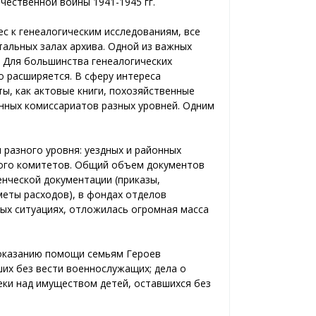
ечественной войны 1941-1945 гг.
с к генеалогическим исследованиям, все
альных залах архива. Одной из важных
. Для большинства генеалогических
о расширяется. В сферу интереса
ы, как актовые книги, похозяйственные
енных комиссариатов разных уровней. Одним
разного уровня: уездных и районных
ного комитетов. Общий объем документов
енческой документации (приказы,
меты расходов), в фондах отделов
ых ситуациях, отложилась огромная масса
 оказанию помощи семьям Героев
ших без вести военнослужащих; дела о
еки над имуществом детей, оставшихся без