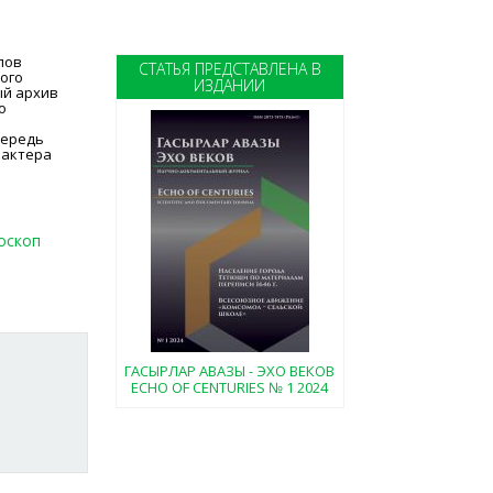
лов
СТАТЬЯ ПРЕДСТАВЛЕНА В
ого
ИЗДАНИИ
ый архив
о
х
чередь
рактера
оскоп
ГАСЫРЛАР АВАЗЫ - ЭХО ВЕКОВ
ECHO OF CENTURIES № 1 2024