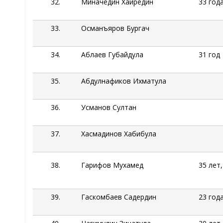
32.
Миначедин
Хайредин
33 год
33.
Османъяров
Бургач
34.
Аблаев
Губайдула
31 год
35.
Абдулнафиков
Ихматула
36.
Усманов Султан
37.
Хасмадинов
Хабибула
38.
Гарифов
Мухамед
35 лет
39.
Гаскомбаев
Садердин
23 год