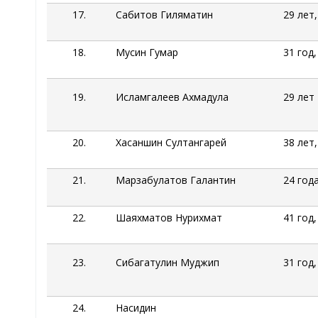
17.
Сабитов
Гиляматин
29 лет
18.
Мусин Гумар
31 год
19.
Исламгалеев
Ахмадула
29 лет
20.
Хасаншин
Султангарей
38 лет
21.
Марзабулатов Галантин
24 год
22.
Шаяхматов
Нурихмат
41 год
23.
Сибагатулин
Муджип
31 год
24.
Насидин