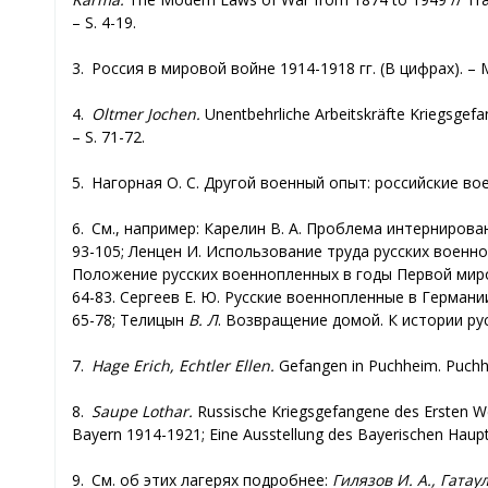
– S. 4-19.
3. Россия в мировой войне 1914-1918 гг. (В цифрах). – М.
4.
Oltmer Jochen.
Unentbehrliche Arbeitskräfte Kriegsgefa
– S. 71-72.
5. Нагорная О. С. Другой военный опыт: российские во
6. См., например: Карелин В. А. Проблема интернирова
93-105; Ленцен И. Использование труда русских военнопл
Положение русских военнопленных в годы Первой миров
64-83. Сергеев Е. Ю. Русские военнопленные в Германи
65-78; Телицын
В. Л
. Возвращение домой. К истории ру
7.
Hage Erich, Echtler Ellen.
Gefangen in Puchheim. Puchh
8.
Saupe Lothar.
Russische Kriegsgefangene des Ersten Wel
Bayern 1914-1921; Eine Ausstellung des Bayerischen Haupts
9. См. об этих лагерях подробнее:
Гилязов И. А., Гатау