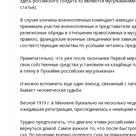
здесь российского солдата 43 являются мусульманами
статьи).
В случае кончины военнопленных комендант извещал о
принимали участие военнопленные и представители ад
религиозные обряды в отношении православных и мус
правило, французские военные священники вне зависи
соответствующие молитвы по усопшим читались пред
Примечательно, что уже после окончания Первой миро
свои собственные средства установили на кладбище па
в плену в Пуххайме российских мусульманах».
И можно вспомнить еще один эпизод, связанный с лаг
бывает человеческая судьба.
Весной 1919 г. в Мюнхене буквально на несколько нед
ожидавшая репатриации, присоединилась к немецким 
Трудно предполагать, что двигало этими российскими
вернуться домой. Самое важное то, что после быстро
суд. По решению военно-полевого суда за принадлежн