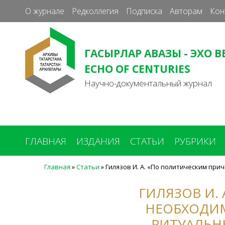
О журнале
Редколлегия
Подписка
Авторам
Кон
ГАСЫРЛАР АВАЗЫ - ЭХО В
ECHO OF CENTURIES
Научно-документальный журнал
ГЛАВНАЯ
ИЗДАНИЯ
СТАТЬИ
РУБРИКИ
Главная
»
Статьи
»
Гилязов И. А. «По политическим пр
Вы
здесь
ГИЛЯЗОВ И.
НЕОБХОДИМ
РИТУАЛЬН