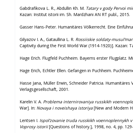
Gabdrafikova L. R., Abdullin Kh. M.
Tatary v gody Pervoi mi
Kazan: Institut istorii im. Sh. Mardzhani AN RT publ., 2015.
Gasser Hans-Peter. Humanitäres Völkerrecht. Eine Einführ
Gilyazov I. A., Gataullina L. R.
Rossiiskie soldaty-musul‘ma
Captivity during the First World War (1914-1920)]. Kazan: T
Hage Erich. Flugfeld Puchheim. Bayerns erster Flugplatz. M
Hage Erich, Echtler Ellen. Gefangen in Puchheim. Puchheim
Hasse Jana, Müller Erwin, Schneider Patricia. Humanitäres 
Verlagsgesellschaft, 2001.
Karelin V. A.
Problema internirovaniya russkikh voennople
War]. In:
Novaya i noveishaya istoriya
[New and Modern Hist
Lentsen I.
Ispol‘zovanie truda russkikh voennoplennykh v
Voprosy istorii
[Questions of history.], 1998, no. 4, pp. 129