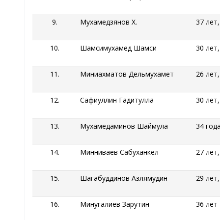
9.
Мухамедзянов
Х.
37 лет
10.
Шамсимухамед
Шамси
30 лет
11.
Миниахматов
Дельмухамет
26 лет
12.
Сафиуллин Гадитулла
30 лет
13.
Мухамедаминов
Шаймула
34 год
14.
Минниваев
Сабуханкел
27 лет
15.
Шагабуддинов
Азлямудин
29 лет
16.
Минугалиев
Зарутин
36 лет