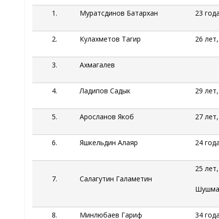
1.
Муратсдинов Батархан
23 год
2.
Кулахметов Тагир
26 лет
3.
Ахмагалев
4.
Ладипов Садык
29 лет
5.
Аросланов Якоб
27 лет
6.
Яшкельдин Алаяр
24 год
25 лет,
7.
Салагутин
Галаметин
Шушма
8.
Минлюбаев
Гариф
34 год