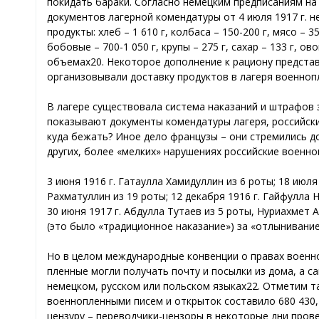
покидать бараки. Согласно немецким предписаниям на 
документов лагерной комендатуры от 4 июля 1917 г. 
продукты: хлеб – 1 610 г, колбаса – 150-200 г, мясо – 35
бобовые – 700-1 050 г, крупы – 275 г, сахар – 133 г, о
объемах20. Некоторое дополнение к рациону предста
организовывали доставку продуктов в лагеря военноп
В лагере существовала система наказаний и штрафов з
показывают документы комендатуры лагеря, российски
куда бежать? Иное дело французы – они стремились до
других, более «мелких» нарушениях российские военн
3 июня 1916 г. Гатаулла Хамидуллин из 6 роты; 18 июля
Рахматуллин из 19 роты; 12 декабря 1916 г. Гайфулла 
30 июня 1917 г. Абдулла Тутаев из 5 роты, Нуриахмет
(это было «традиционное наказание») за «отлынивание
Но в целом международные конвенции о правах военно
пленные могли получать почту и посылки из дома, а с
немецком, русском или польском языках22. Отметим т
военнопленными писем и открыток составило 680 430, в 
цензуру – переводчики-цензоры в некоторые дни прове