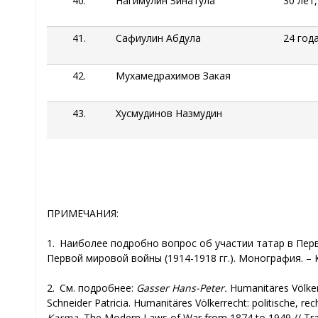
40.
Нагимулин
Зинатула
30 лет
41.
Сафиулин Абдула
24 год
42.
Мухамедрахимов
Закая
43.
Хусмудинов
Назмудин
ПРИМЕЧАНИЯ:
1. Наиболее подробно вопрос об участии татар в Пер
Первой мировой войны (1914-1918 гг.). Монография. – 
2. См. подробнее:
Gasser Hans-Peter.
Humanitäres Völker
Schneider Patricia. Humanitäres Völkerrecht: politische, r
Karma.
The Modern Laws of War from 1874 to 1949 // Tradi