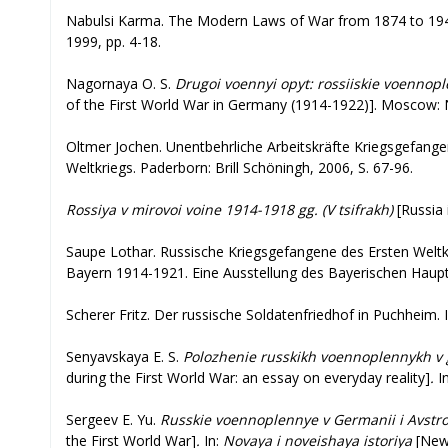
Nabulsi Karma. The Modern Laws of War from 1874 to 1949.
1999, pp. 4-18.
Nagornaya O. S.
Drugoi voennyi opyt: rossiiskie voennopl
of the First World War in Germany (1914-1922)]. Moscow: N
Oltmer Jochen. Unentbehrliche Arbeitskräfte Kriegsgefange
Weltkriegs. Paderborn: Brill Schöningh, 2006, S. 67-96.
Rossiya v mirovoi voine 1914-1918 gg. (V tsifrakh)
[Russia 
Saupe Lothar. Russische Kriegsgefangene des Ersten Weltkr
Bayern 1914-1921. Eine Ausstellung des Bayerischen Haupts
Scherer Fritz. Der russische Soldatenfriedhof in Puchheim. 
Senyavskaya E. S.
Polozhenie russkikh voennoplennykh v g
during the First World War: an essay on everyday reality]
.
I
Sergeev E. Yu.
Russkie voennoplennye v Germanii i Avstro-
the First World War]
.
In:
Novaya i noveishaya istoriya
[New