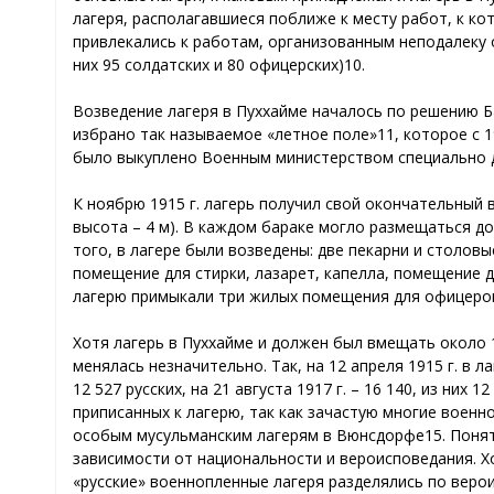
лагеря, располагавшиеся поближе к месту работ, к к
привлекались к работам, организованным неподалеку 
них 95 солдатских и 80 офицерских)10.
Возведение лагеря в Пуххайме началось по решению Б
избрано так называемое «летное поле»11, которое с 
было выкуплено Военным министерством специально дл
К ноябрю 1915 г. лагерь получил свой окончательный в
высота – 4 м). В каждом бараке могло размещаться до
того, в лагере были возведены: две пекарни и столов
помещение для стирки, лазарет, капелла, помещение дл
лагерю примыкали три жилых помещения для офицеров
Хотя лагерь в Пуххайме и должен был вмещать около 
менялась незначительно. Так, на 12 апреля 1915 г. в ла
12 527 русских, на 21 августа 1917 г. – 16 140, из них 1
приписанных к лагерю, так как зачастую многие военн
особым мусульманским лагерям в Вюнсдорфе15. Понятн
зависимости от национальности и вероисповедания. Хо
«русские» военнопленные лагеря разделялись по верои