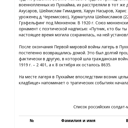
военнопленных из Пуххайма, их расстреляли в тот же 
Ахусаров, Шейхислам Гимадиев, Харун Насыров, Харис Х
уроженец д. Черемисово), Хурматулла Шейхисламов (2
Грэфельфинг под Мюнхеном. В 1920 г. Союз мюнхенски
орнамент с поэтической надписью: «Путник, кто бы ты 
настоящее время могила сохранилась, на ней установ
После окончания Первой мировой войны лагерь в Пухх
постепенно возвращались домой. Это был долгий проце
фактически в другую, в которой шла гражданская война
1919 г. – 2 401, а к 8 октября их осталось 8635.
На месте лагеря в Пуххайме впоследствии возник целы
кладбище» напоминает о трагических событиях начала 
Список российских солдат-
№
Фамилия и имя