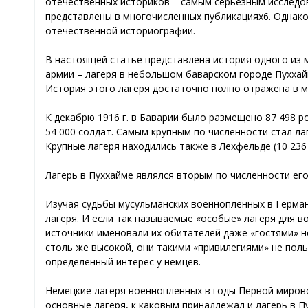
отечественных историков – самым серьезным исследо
представлены в многочисленных публикациях6. Однако,
отечественной историографии.
В настоящей статье представлена история одного из 
армии – лагеря в небольшом баварском городе Пухха
История этого лагеря достаточно полно отражена в мо
К декабрю 1916 г. в Баварии было размещено 87 498 ро
54 000 солдат. Самым крупным по численности стал лаге
Крупные лагеря находились также в Лехфельде (10 236 
Лагерь в Пуххайме являлся вторым по численности его
Изучая судьбы мусульманских военнопленных в Герман
лагеря. И если так называемые «особые» лагеря для 
источники именовали их обитателей даже «гостями» н
столь же высокой, они такими «привилегиями» не пол
определенный интерес у немцев.
Немецкие лагеря военнопленных в годы Первой мировой 
основные лагеря, к каковым принадлежал и лагерь в 