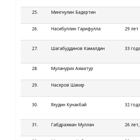
25.
Мингнулин
Бадертин
26.
Насибуллин
Гарифулла
29 лет
27.
Шагабуддинов
Камалдин
33 год
28.
Муланурих
Ахматур
29.
Насеров Шакир
30.
Яхудин
Кунакбай
32 год
31.
Габдрахман
Муллан
26 лет