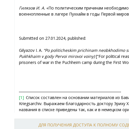
Гилязов И. А.
«По политическим причинам необходимо 
военнопленные в лагере Пуххайм в годы Первой мировой в
Submitted on 27.01.2024, published:
Gilyazov I. A.
“Po politicheskim prichinam neobkhodimo str
Pukhkhaim v gody Pervoi mirovoi voiny)
[“For political rea
prisoners of war in the Puchheim camp during the First Wor
[1]
Список составлен на основании материалов из Баварс
Kriegsarchiv. Выражаем благодарность доктору Эриху Ха
названия в списке приведены так, как и в немецком о
ДЛЯ ПОЛУЧЕНИЯ ДОСТУПА К ПОЛНОМУ СО