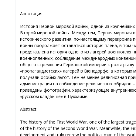
Аннотация
История Первой мировой войны, одной из крупнейших т
Второй мировой войны. Между тем, Первая мировая в
исторического развития, по-настоящему перекроила п
войны продолжает оставаться история плена, в том ч
представлена история одного из лагерей военнопленны
военнопленных, соблюдение международных конвенций
общего стремления Германской империи к розыгрышу 
«пропагандистских» лагерей в Вюнсдорфе, в которых 
получали особых льгот. Тем не менее религиозная пр
администрации на соблюдение религиозных обрядов – 
приведены фотографии, характеризующие внутреннюю ж
«русском кладбище» в Пуххайме.
Abstract
The history of the First World War, one of the largest trag
of the history of the Second World War. Meanwhile, the Firs
development and truly redrew the political map of the world