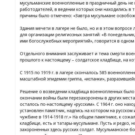
мусульманские военнопленные в праздничный день не 
работодателей, в ведении которых они находились в то
причины было отмечено: «Завтра мусульмане освобож
Здания мечети в лагере не было, но и в этом вопрос
для организации религиозных занятий: «В понедельник
ими богослужебных мероприятий», говорится в одном 
Отдельного внимания заслуживает и тема смерти воен
прошлого к настоящему – солдатское кладбище, на ко
С 1915 по 1919 г. в лагере скончалось 585 военнопле
масштабной эпидемии гриппа, «испанки», разразившейс
Решение о возведении кладбища военнопленных было п
окончании войны были перезахоронены в других местах
осталось по-настоящему «русским». С 1964 г. оно нах
установлен памятник, надпись на котором на русском 
чужбине в 1914-1918 гг.» На общем памятнике, к сожа
кладбище, есть и татары-мусульмане. Пусть и редко, 
захороненных здесь русских солдат. Мусульманское бо