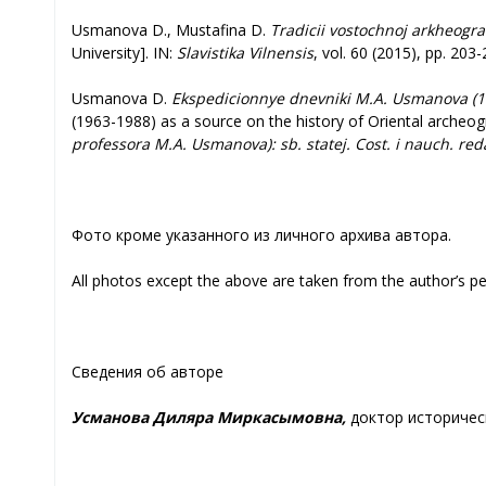
Usmanova D., Mustafina D.
Tradicii vostochnoj arkheogra
University]. IN:
Slavistika Vilnensis
, vol. 60 (2015), pp. 203-
Usmanova D.
Ekspedicionnye dnevniki M.A. Usmanova (196
(1963-1988) as a source on the history of Oriental archeog
professora M.A. Usmanova): sb. statej. Cost. i nauch. re
Фото кроме указанного из личного архива автора.
All photos except the above are taken from the author’s pe
Сведения об авторе
Усманова Диляра Миркасымовна,
доктор историчес