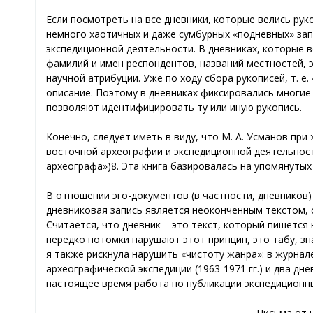
Если посмотреть на все дневники, которые велись ру
немного хаотичных и даже сумбурных «подневных» зап
экспедиционной деятельности. В дневниках, которые в
фамилий и имен респондентов, названий местностей,
научной атрибуции. Уже по ходу сбора рукописей, т. е
описание. Поэтому в дневниках фиксировались многие
позволяют идентифицировать ту или иную рукопись.
Конечно, следует иметь в виду, что М. А. Усманов пр
восточной археографии и экспедиционной деятельности
археографа»)8. Эта книга базировалась на упомянутых
В отношении эго-документов (в частности, дневников)
дневниковая запись является неоконченным текстом, 
Считается, что дневник – это текст, который пишется 
нередко потомки нарушают этот принцип, это табу, зн
я также рискнула нарушить «чистоту жанра»: в журнал
археографической экспедиции (1963-1971 гг.) и два дне
настоящее время работа по публикации экспедиционн
Письма от 