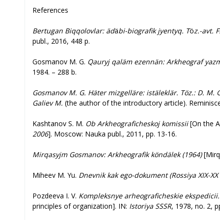
References
Bertugan Biqqolovlar: äd
ä
bi-biografik jyentyq. T
ö
z.-avt. F
publ., 2016, 448 p.
Gosmanov M. G.
Qauryj qaläm ezennän: Arkheograf yaz
1984. – 288 b.
Gosmanov M. G. Häter mizgelläre: istäleklär.
Töz.: D. M.
Galiev
M.
(the author of the introductory article). Reminisce
Kashtanov S. M.
Ob Arkheograficheskoj komissii
[On the A
2006
]. Moscow: Nauka publ., 2011, pp. 13-16.
Mirqasyjm Gosmanov: Arkheografik köndälek (1964)
[Mirq
Miheev M. Yu.
Dnevnik kak ego-dokument (Rossiya XIX-XX 
Pozdeeva I. V.
Kompleksnye arheograficheskie ekspedicii. 
principles of organization]. IN:
Istoriya SSSR
, 1978, no. 2, p