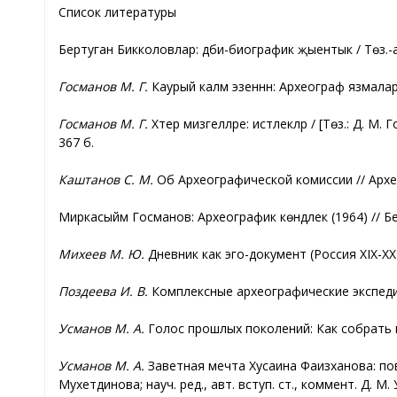
Список литературы
Бертуган Бикколовлар: әдәби-биографик җыентык / Төз.-
Госманов М. Г.
Каурый каләм эзеннән: Археограф язмалары
Госманов М. Г.
Хәтер мизгелләре: истәлекләр / [Төз.: Д. 
367 б.
Каштанов С. М.
Об Археографической комиссии // Археог
Миркасыйм Госманов: Археографик көндәлек (1964) // Безн
Михеев М. Ю.
Дневник как эго-документ (Россия XIX-XX в
Поздеева И. В.
Комплексные археографические экспедици
Усманов М. А.
Голос прошлых поколений: Как собрать и
Усманов М. А.
Заветная мечта Хусаина Фаизханова: пов
Мухетдинова; науч. ред., авт. вступ. ст., коммент. Д. М.