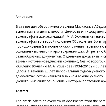
Аннотация
В статье дан обзор личного архива Миркасыма Абдула
аспектами его деятельности. Ценность этих документ
археографических экспедиций, М. А. Усманов как ник
археографии во второй половине ХХ столетия. Во-вто
происхождения (записные книжки, личная переписка с 
официальных книго– и архиво­хранилищах. В-третьих,
разнообразных документов. Отдельные документы и св
единый источниковедческий комплекс, без которого, 
юбилеям: 90-летию М. А. Усманова (1934-2010) и 60-л
целом, в течение 25 лет персональная судьба ученог
документах, сохранившихся в личном архиве ученого. 
ученого, имеющих отношение к истории восточной арх
Abstract
The article offers an overview of documents from the pers
Usmanov was the initiator and director of Kazan State Univ