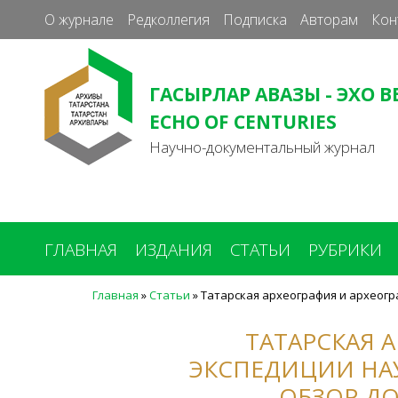
О журнале
Редколлегия
Подписка
Авторам
Кон
ГАСЫРЛАР АВАЗЫ - ЭХО В
ECHO OF CENTURIES
Научно-документальный журнал
ГЛАВНАЯ
ИЗДАНИЯ
СТАТЬИ
РУБРИКИ
Главная
»
Статьи
»
Татарская археография и археогра
Вы
здесь
ТАТАРСКАЯ 
ЭКСПЕДИЦИИ НАУЧ
ОБЗОР Д