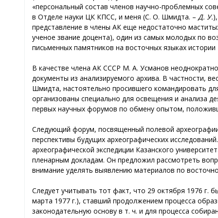
«персональный состав членов научно-проблемных сов
в Отделе науки ЦК КПСС, и меня (С. О. Шмидта. –
Д. У.
)
представление в члены АК еще недостаточно маститых 
ученое звание доцента), один из самых молодых по в
письменных памятников на восточных языках истории
В качестве члена АК СССР М. А. Усманов неоднократн
документы из анализируемого архива. В частности, вес
Шмидта, настоятельно просившего командировать для 
организованы специально для освещения и анализа де
первых научных форумов по обмену опытом, положивши
Следующий форум, посвященный полевой археографии, с
перспективы будущих археографических исследований.
археографической экспедиции Казанского университета 
пленарным докладам. Он предложил рассмотреть вопро
внимание уделять выявлению материалов по восточно
Следует учитывать тот факт, что 29 октября 1976 г. б
марта 1977 г.), ставший продолжением процесса обра
законодательную основу в т. ч. и для процесса собира