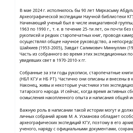
В мае 2024 г. исполнилось бы 90 лет Миркасыму Абдул
Археографической экспедиции Научной библиотеки КГУ 
Начинающий ученый был в числе инициативной группы,
1963 по 1990 г., т. е. в течение 25-ти лет, он почти 
рукописей и редких старопечатных книг, проводя каме
осуществлял общее научное руководство, а непосредс
Шайхиев (1953-2005), Завдат Салимович Миннуллин (1953
Часть из собранного во время этих экспедиционных по
увидевших свет в 1970-2010-х гг.
Собранные за эти годы рукописи, старопечатные книг
(НБЛ КГУ и НБ РТ). Частично они описаны и внесены в
Наконец, живы и некоторые участники этих экспедици
татарского народа. И сейчас, когда время активных 
осмысления накопленного опыта и написания общей и
Важную роль в написании такой истории могут и должн
личных собраний архив М. А. Усманова обладает особо
археографических экспедиций КГУ, поэтому в его архи
ученого, наряду с официальными документами, сохра