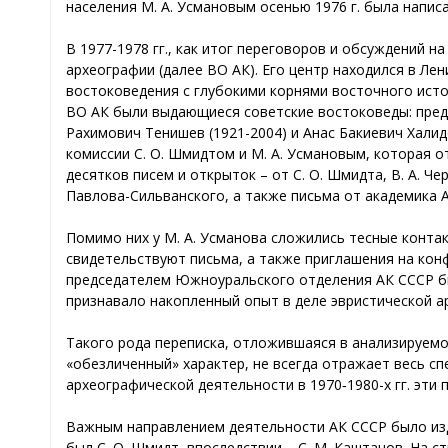
населения М. А. Усмановым осенью 1976 г. была напис
В 1977-1978 гг., как итог переговоров и обсуждений
археографии (далее ВО АК). Его центр находился в Л
востоковедения с глубокими корнями восточного ист
ВО АК были выдающиеся советские востоковеды: предс
Рахимович Тенишев (1921-2004) и Анас Бакиевич Хали
комиссии С. О. Шмидтом и М. А. Усмановым, которая о
десятков писем и открыток – от С. О. Шмидта, В. А. Чер
Павлова-Сильванского, а также письма от академика А. 
Помимо них у М. А. Усманова сложились тесные контак
свидетельствуют письма, а также приглашения на конфе
председателем Южноуральского отделения АК СССР был
признавало накопленный опыт в деле эвристической а
Такого рода переписка, отложившаяся в анализируемо
«обезличенный» характер, не всегда отражает весь сп
археографической деятельности в 1970‑1980-х гг. эти
Важным направлением деятельности АК СССР было издан
был С. О. Шмидт, впоследствии – С. М. Каштанов. На 