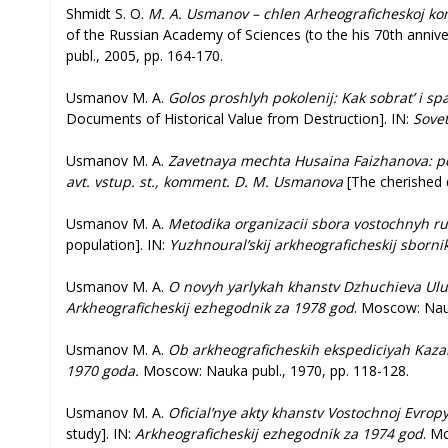
Shmidt S. O.
M. A. Usmanov – chlen Arheograficheskoj kom
of the Russian Academy of Sciences (to the his 70th annive
publ., 2005, pp. 164-170.
Usmanov M. A.
Golos proshlyh pokolenij: Kak sobrat’ i sp
Documents of Historical Value from Destruction]. IN:
Sovet
Usmanov M. A.
Zavetnaya mechta Husaina Faizhanova: pove
avt. vstup. st., komment.
D. M. Usmanova
[The cherished 
Usmanov M. A.
Metodika organizacii sbora vostochnyh ru
population]. IN:
Yuzhnoural’skij arkheograficheskij sbornik
Usmanov M. A.
O novyh yarlykah khanstv Dzhuchieva Ulus
Arkheograficheskij ezhegodnik za 1978 god
. Moscow: Nauk
Usmanov M. A.
Ob arkheograficheskih ekspediciyah Kaza
1970 goda.
Moscow: Nauka publ., 1970, pp. 118-128.
Usmanov M. A.
Oficial’nye akty khanstv Vostochnoj Evropy 
study]. IN:
Arkheograficheskij ezhegodnik za 1974 god
. M