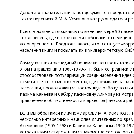
Довольно значительный пласт документов представлен
также перепиской М. А. Усманова как руководителя р
Всего в архиве отложились по меньшей мере 90 писем о
тех деревень, где в свое время побывали экспедицио
договоренность. Предполагалось, что в статусе «корр
населения книги и посылать их в университетскую биб
Сами участники экспедиций понимали ценность таких 
этом направлении в 1960-1970-х гг. были сотрудники ун
способствовали популяризации среди населения идее с
отметить, что во многих местах, где побывали наши а
населения, продолжающие постоянную работу по выяв
Карима Канеева и Сабиру Касимовну Алимову из Астрах
привлечение общественности к археографической ра
Если мы обратимся к личному архиву М. А. Усманова, 
несколько интересных и наиболее длительных по врем
Ахтямовым (1905-1998) и Каримом Канеевым (1900-1978
астраханскими старожилами знакомство состоялось во