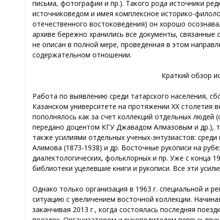
письма, фотографии и пр.). Такого рода источники р
источниковедом и имея комплексное историко-филоло
отечественного востоковедения) он хорошо осознава
архиве бережно хранились все документы, связанные 
не описан в полной мере, проведенная в этом направ
содержательном отношении.
Краткий обзор ис
Работа по выявлению среди татарского населения, сбо
Казанском университете на протяжении ХХ столетия ве
пополнялось как за счет коллекций отдельных людей 
передано доцентом КГУ Джавадом Алмазовым и др.), та
также усилиями отдельных ученых-энтузиастов: среди 
Алимова (1873-1938) и др. Восточные рукописи на рубе
диалектологических, фольклорных и пр. Уже с конца 1
библиотеки уцелевшие книги и рукописи. Все эти уси
Однако только организация в 1963 г. специальной и р
ситуацию с увеличением восточной коллекции. Начиная
заканчивая 2013 г., когда состоялась последняя поез
поездок. Организатором и руководителем первых двух 