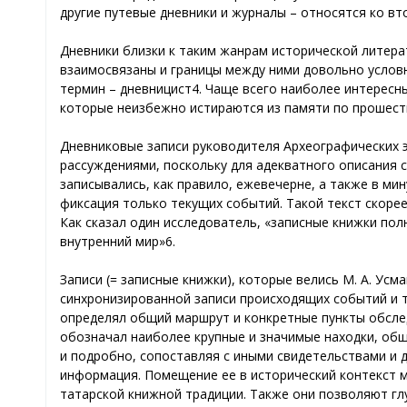
другие путевые дневники и журналы – относятся ко вт
Дневники близки к таким жанрам исторической литерат
взаимосвязаны и границы между ними довольно условн
термин – дневницист4. Чаще всего наиболее интересн
которые неизбежно истираются из памяти по прошеств
Дневниковые записи руководителя Археографических э
рассуждениями, поскольку для адекватного описания 
записывались, как правило, ежевечерне, а также в мин
фиксация только текущих событий. Такой текст скоре
Как сказал один исследователь, «записные книжки пол
внутренний мир»6.
Записи (= записные книжки), которые велись М. А. Ус
синхронизированной записи происходящих событий и т
определял общий маршрут и конкретные пункты обсле
обозначал наиболее крупные и значимые находки, обще
и подробно, сопоставляя с иными свидетельствами и 
информация. Помещение ее в исторический контекст 
татарской книжной традиции. Также они позволяют гл