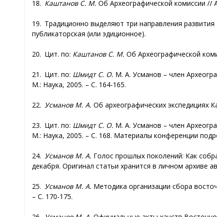
18.
Каштанов С. М.
Об Археографической комиссии // Арх
19. Традиционно выделяют три направления развития а
публикаторская (или эдиционное).
20. Цит. по:
Каштанов С. М.
Об Археографической комисс
21. Цит. по:
Шмидт С. О.
М. А. Усманов – член Археогра
М.: Наука, 2005. – С. 164-165.
22.
Усманов М. А.
Об археографических экспедициях Каза
23. Цит. по:
Шмидт С. О.
М. А. Усманов – член Археогра
М.: Наука, 2005. – С. 168. Материалы конференции под
24.
Усманов М. А.
Голос прошлых поколений: Как собрат
декабря. Оригинал статьи хранится в личном архиве а
25.
Усманов М. А.
Методика организации сбора восточны
– С. 170-175.
26.
Усманов М. А.
Официальные акты ханств Восточной Ев