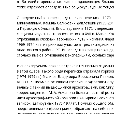
любителей старины и писались в подавляющем большин
тоже отражает определенные социокультурные тенде
Определенный интерес представляет переписка 1970-198
Миннуллиным. Камиль Салихович Давлетшин (1935-2013)
и Пермскую области). Впоследствии в 1972 г. перееха
специализируясь на творчестве поэта XVII в. Мавля Ко
отражавшие сложный творческий путь и искания. Фарит
1969-1974-х гг. и принимал участие в трех экспедиция
Апастовского района РТ. Впоследствии защитил кандид
столько имеют отношение к экспедициям, сколько хар
В анализируемом архиве встречаются письма отдельны
в этой сфере. Такого рода переписка отражала гориз
(1974-1979 гг.) были от Владимира Борисовича Павло
АН СССР. Письма в основном касались подготовки к пу
велась с такими выдающимися археографами, как Сигурд
корреспондентов М. А. Усманова была известный росси
член Археографической комиссии РАН Ирина Васильевна
записок, датируемых 1976-1977 гг. Помимо общего об
предстоящими конференциями, обращают на себя вним
некоторых казанских студентов. Вероятно, эта идея 