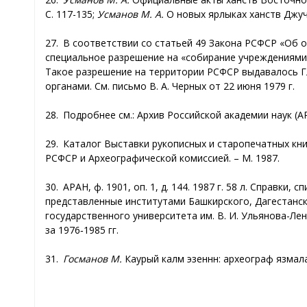
С. 117-135;
Усманов М. А.
О новых ярлыках ханств Джучие
27. В соответствии со статьей 49 Закона РСФСР «Об 
специальное разрешение на «собирание учреждениями
Такое разрешение на территории РСФСР выдавалось Г
органами. См. письмо В. А. Черных от 22 июня 1979 г.
28. Подробнее см.: Архив Российской академии наук (АР
29. Каталог Выставки рукописных и старопечатных кни
РСФСР и Археографической комиссией. – М. 1987.
30. АРАН, ф. 1901, оп. 1, д. 144. 1987 г. 58 л. Справк
представленные институтами Башкирского, Дагестанск
государственного университета им. В. И. Ульянова-Ле
за 1976‑1985 гг.
31.
Госманов М.
Каурый каләм эзеннән: археограф язмала