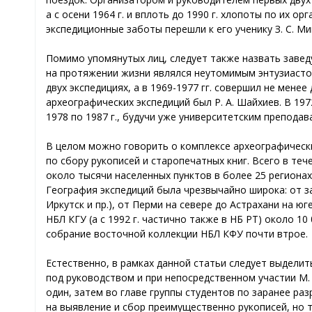
а с осени 1964 г. и вплоть до 1990 г. хлопоты по их ор
экспедиционные заботы перешли к его ученику З. С. Ми
Помимо упомянутых лиц, следует также назвать заве
на протяжении жизни являлся неутомимым энтузиастом 
двух экспедициях, а в 1969-1977 гг. совершил не мен
археографических экспедиций был Р. А. Шайхиев. В 1972
1978 по 1987 г., будучи уже университетским препод
В целом можно говорить о комплексе археографических
по сбору рукописей и старопечатных книг. Всего в те
около тысячи населенных пунктов в более 25 региона
География экспедиций была чрезвычайно широка: от за
Иркутск и пр.), от Перми на севере до Астрахани на ю
НБЛ КГУ (а с 1992 г. частично также в НБ РТ) около 1
собрание восточной коллекции НБЛ КФУ почти втрое.
Естественно, в рамках данной статьи следует выделить
под руководством и при непосредственном участии М. 
один, затем во главе группы студентов по заранее ра
на выявление и сбор преимущественно рукописей, но 