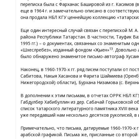
переписка была с Фарханаc Башировой из г. Касимов (в
еще в 1964 г. и замечательно описано в соответству
она продала НБЛ КГУ ценнейшую коллекцию «татарских 
Еще один интересный случай связан с перепиской М. А
района Республики Татарстан. В частности, Тауфик Ва
1995 гг.) – о документах, связанных со знаменитым од
13
«Шәхесләребез», изданный фондом «Җыен»
. Довольно 
было обнаружено знаменитое письмо-автограф Хусаи
Наконец, в 1960-1970-х гг. ряд писем поступали от п
Сабитова, Накыя Хасанова и Фарита Шаймиева (Оренбу
Нижегородской) области), Бурхана Низамова (с. Верхни
В дополнении к этим письмам, в отчетах ОРРК НБЛ КГ
Габдулбер Хабибуллин из дер. Сабачай Горьковской о
список татарского литературного памятника XVIII века
уже передавший нам несколько десятков рукописей, в и
Примечательно, что письма, датируемые 1960-1970-х 
арабской графикой. Письма же, присланные со второй п