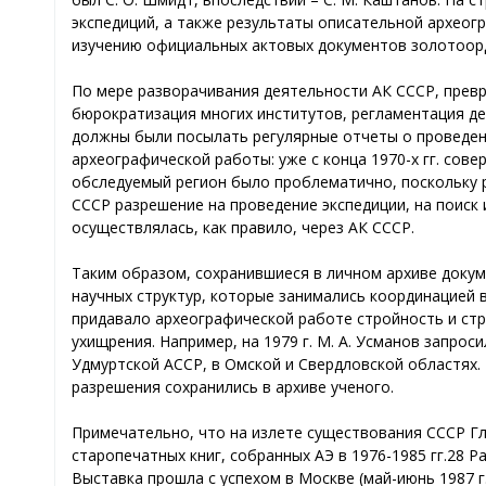
экспедиций, а также результаты описательной археогр
изучению официальных актовых документов золотоор
По мере разворачивания деятельности АК СССР, превр
бюрократизация многих институтов, регламентация дея
должны были посылать регулярные отчеты о проведенн
археографической работы: уже с конца 1970-х гг. сов
обследуемый регион было проблематично, поскольку р
СССР разрешение на проведение экспедиции, на поиск
осуществлялась, как правило, через АК СССР.
Таким образом, сохранившиеся в личном архиве доку
научных структур, которые занимались координацией 
придавало археографической работе стройность и стр
ухищрения. Например, на 1979 г. М. А. Усманов запроси
Удмуртской АССР, в Омской и Свердловской областях. 
разрешения сохранились в архиве ученого.
Примечательно, что на излете существования СССР Г
старопечатных книг, собранных АЭ в 1976-1985 гг.28 Р
Выставка прошла с успехом в Москве (май-июнь 1987 г.