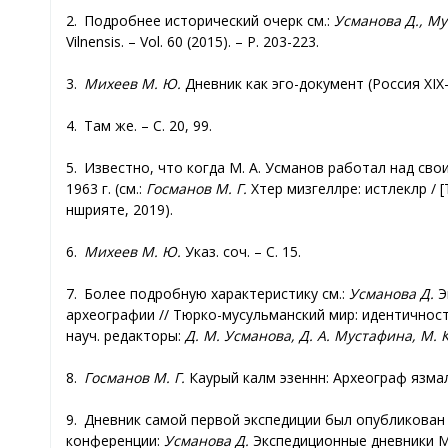
2. Подробнее исторический очерк см.:
Усманова Д., Му
Vilnensis. – Vol. 60 (2015). – P. 203-223.
3.
Михеев М. Ю.
Дневник как эго-документ (Россия XIX-XX
4. Там же. – С. 20, 99.
5. Известно, что когда М. А. Усманов работал над св
1963 г. (см.:
Госманов М. Г.
Хәтер мизгелләре: истәлекләр / [
нәшрияте, 2019).
6.
Михеев М. Ю.
Указ. соч. – С. 15.
7. Более подробную характеристику см.:
Усманова Д.
Э
археографии // Тюрко-мусульманский мир: идентичность,
науч. редакторы:
Д. М. Усманова, Д. А. Мустафина, М. 
8.
Госманов М. Г.
Каурый каләм эзеннән: Археограф язмала
9. Дневник самой первой экспедиции был опубликован д
конференции:
Усманова Д.
Экспедиционные дневники М. А