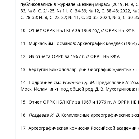
публиковались в журнале «Безнең мирас» (2019, № 9, С. 30‑
33; № 8, С. 21-25; № 11, С. 34-39; № 12, С. 38-43; 2022, № 
С. 28-33; № 8, С. 22-27; № 11, С. 30-35; 2024, № 3, С. 30-35
10. Отчет ОРРК НБЛ КГУ за 1969 год // ОРРК НБ КФУ. – 
11. Миркасыйм Госманов: Археографик көндәлек (1964) // 
12. Из отчета ОРРК за 1967 г. // ОРРГ НБ КФУ.
13. Бертуган Бикколовлар: әдәби-биографик җыентык / Т
14. Подробнее см.:
Усманова Д. М.
Предисловие //
Усма
Моск. Ислам. ин-т; под общей ред. Д. В. Мухетдинова; нау
15. Отчет ОРРК НБЛ КГУ за 1967 и 1976 гг. // ОРРК НБ 
16.
Поздеева И. В.
Комплексные археографические экспе
17. Археографическая комиссия Российской академии нау