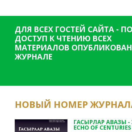
т
р
а
ДЛЯ ВСЕХ ГОСТЕЙ САЙТА - 
н
ДОСТУП К ЧТЕНИЮ ВСЕХ
и
МАТЕРИАЛОВ ОПУБЛИКОВАН
ц
ЖУРНАЛЕ
ы
НОВЫЙ НОМЕР ЖУРНАЛ
ГАСЫРЛАР АВАЗЫ -
ECHO OF CENTURIES 