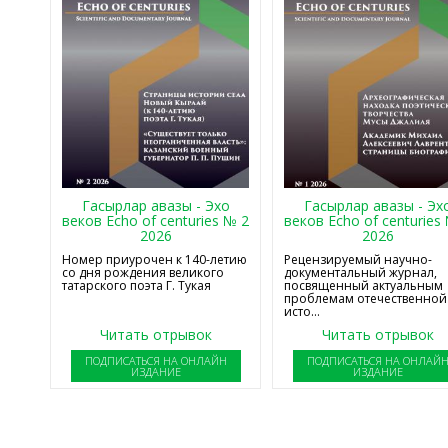
Гасырлар авазы - Эхо
Гасырлар авазы - Эх
веков Echo of centuries № 2
веков Echo of centuries
2026
2026
Номер приурочен к 140-летию
Рецензируемый научно-
со дня рождения великого
документальный журнал,
татарского поэта Г. Тукая
посвященный актуальным
проблемам отечественной
исто...
Читать отрывок
Читать отрывок
ПОДПИСАТЬСЯ НА ОНЛАЙН
ПОДПИСАТЬСЯ НА ОНЛАЙ
ИЗДАНИЕ
ИЗДАНИЕ