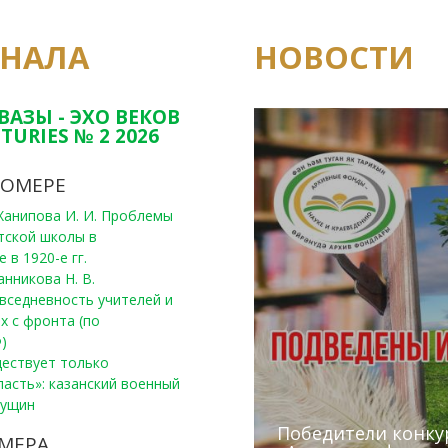
РНАЛА
НОВОСТИ
Юным исследовате
конкурсах Татарс
ВАЗЫ - ЭХО ВЕКОВ
TURIES № 2 2026
НОМЕРЕ
, Ханипова И. И. Проблемы
тской школы в
 в 1920-е гг.
анникова Н. В.
вседневность учителей и
х с фронта (по
)
уществует только
ласть»: казанский военный
Пущин
Победители конку
Сотрудники редак
МЕРА