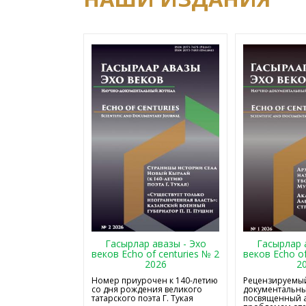
Гасырлар авазы - Эхо
Гасырлар 
веков Echo of centuries № 2
веков Echo of
2026
2
Номер приурочен к 140-летию
Рецензируемый
со дня рождения великого
документальны
татарского поэта Г. Тукая
посвященный 