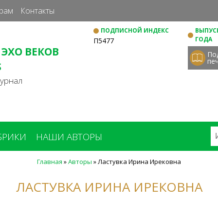
Перейти
рам
Контакты
к
ПОДПИСНОЙ ИНДЕКС
ВЫПУСК
основному
ГОДА
П5477
содержанию
 ЭХО ВЕКОВ
По
пе
S
журнал
БРИКИ
НАШИ АВТОРЫ
Главная
»
Авторы
»
Ластувка Ирина Ирековна
ЛАСТУВКА ИРИНА ИРЕКОВНА