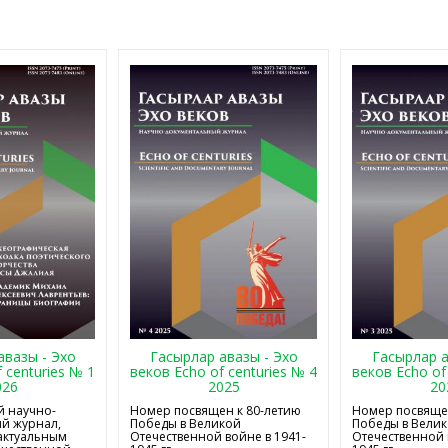
авазы - Эхо
Гасырлар авазы - Эхо
Гасырлар а
 centuries № 1
веков Echo of centuries № 4
веков Echo of
026
2025
20
 научно-
Номер посвящен к 80-летию
Номер посвящен
й журнал,
Победы в Великой
Победы в Вели
актуальным
Отечественной войне в 1941-
Отечественной 