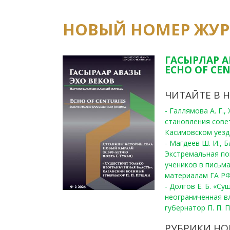
НОВЫЙ НОМЕР ЖУ
ГАСЫРЛАР А
ECHO OF CEN
ЧИТАЙТЕ В 
- Галлямова А. Г.
становления сове
Касимовском уезде
- Магдеев Ш. И., Б
Экстремальная по
учеников в письма
материалам ГА РФ
- Долгов Е. Б. «С
неограниченная в
губернатор П. П. 
РУБРИКИ НО