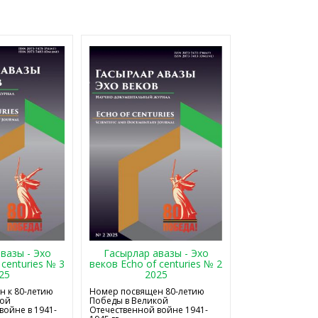
Гасырлар авазы - Эхо
вазы - Эхо
веков Echo of centuries № 2
 centuries № 3
2025
25
Номер посвящен 80-летию
 к 80-летию
Победы в Великой
кой
Отечественной войне 1941-
войне в 1941-