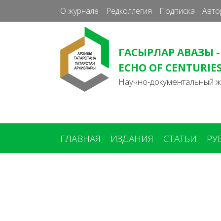
О журнале
Редколлегия
Подписка
Авто
ГАСЫРЛАР АВАЗЫ -
ECHO OF CENTURIE
Научно-документальный 
ГЛАВНАЯ
ИЗДАНИЯ
СТАТЬИ
РУ
Вы
здесь