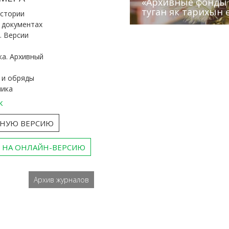
«Архивные фонды –
Архивисты рассказ
Эхо веков» встрет
туган як тарихын 
Госархива
(КХТИ)
«Мир архивов скво
истории
и документах
. Версии
ка. Архивный
 и обряды
ника
к
ТНУЮ ВЕРСИЮ
 НА ОНЛАЙН-ВЕРСИЮ
Архив журналов