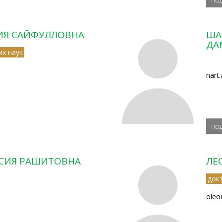
ЛИЯ САЙФУЛЛОВНА
ША
ДА
их наук
nart
по
СИЯ РАШИТОВНА
ЛЕ
док
oleo