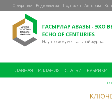
О журнале
Редколлегия
Подписка
Авторам
Кон
ГАСЫРЛАР АВАЗЫ - ЭХО В
ECHO OF CENTURIES
Научно-документальный журнал
ГЛАВНАЯ
ИЗДАНИЯ
СТАТЬИ
РУБРИКИ
Гл
Вы
здесь
КЛЮЧЕ