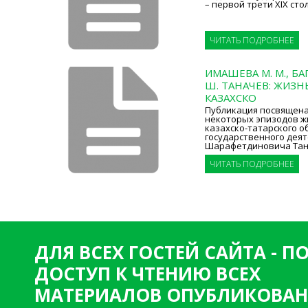
– первой трети XIX сто
ЧИТАТЬ ПОДРОБНЕЕ
ИМАШЕВА М. М., БАГ
Ш. ТАНАЧЕВ: ЖИЗН
КАЗАХСКО
Публикация посвящен
некоторых эпизодов ж
казахско-татарского о
государственного дея
Шарафетдиновича Тана
ЧИТАТЬ ПОДРОБНЕЕ
ДЛЯ ВСЕХ ГОСТЕЙ САЙТА - 
ДОСТУП К ЧТЕНИЮ ВСЕХ
МАТЕРИАЛОВ ОПУБЛИКОВАН