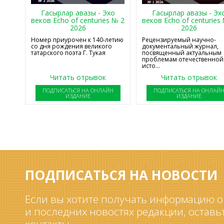
Гасырлар авазы - Эхо
Гасырлар авазы - Эх
веков Echo of centuries № 2
веков Echo of centuries
2026
2026
Номер приурочен к 140-летию
Рецензируемый научно-
со дня рождения великого
документальный журнал,
татарского поэта Г. Тукая
посвященный актуальным
проблемам отечественной
исто...
Читать отрывок
Читать отрывок
ПОДПИСАТЬСЯ НА ОНЛАЙН
ПОДПИСАТЬСЯ НА ОНЛАЙ
ИЗДАНИЕ
ИЗДАНИЕ
ПОДПИСАТЬСЯ НА НОВОСТИ
Если вы хотите получать информацию о
и последних новостях редакции, оставь