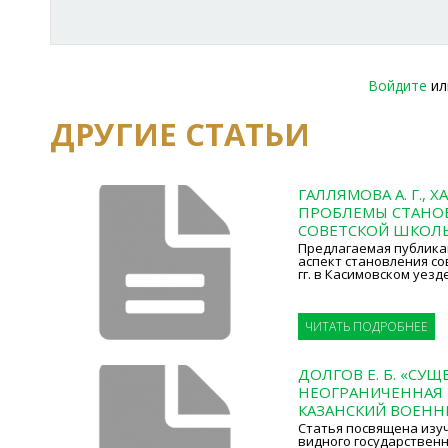
Войдите
и
ДРУГИЕ СТАТЬИ
ГАЛЛЯМОВА А. Г., Х
ПРОБЛЕМЫ СТАНО
СОВЕТСКОЙ ШКОЛЫ
Предлагаемая публика
аспект становления со
гг. в Касимовском уезд
ЧИТАТЬ ПОДРОБНЕЕ
ДОЛГОВ Е. Б. «СУ
НЕОГРАНИЧЕННАЯ 
КАЗАНСКИЙ ВОЕНН
Статья посвящена изу
видного государственно