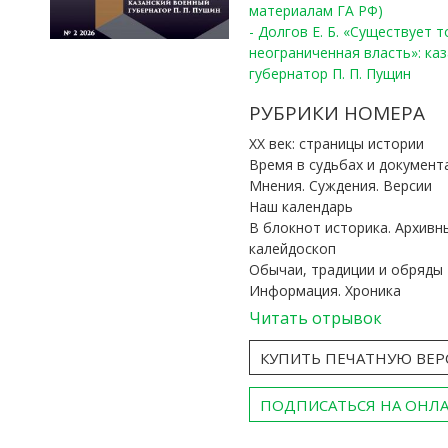
материалам ГА РФ)
- Долгов Е. Б. «Существует 
неограниченная власть»: ка
губернатор П. П. Пущин
РУБРИКИ НОМЕРА
ХХ век: страницы истории
Время в судьбах и документ
Мнения. Суждения. Версии
Наш календарь
В блокнот историка. Архивн
калейдоскоп
Обычаи, традиции и обряды
Информация. Хроника
Читать отрывок
КУПИТЬ ПЕЧАТНУЮ ВЕ
ПОДПИСАТЬСЯ НА ОНЛ