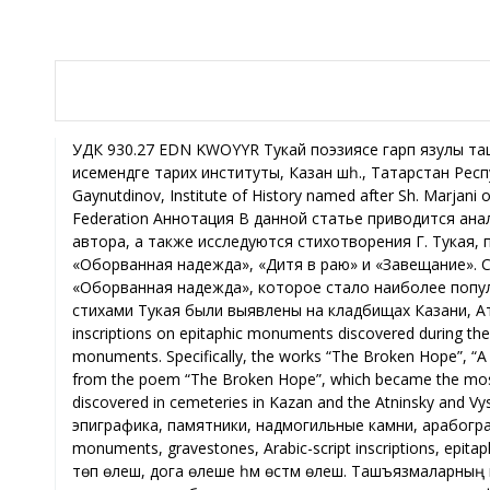
УДК 930.27 EDN KWOYYR Тукай поэзиясе гарәп язулы ташъязма истәлекләрдә А. М. Гайнетдинов, Татарстан Республикасы Фәннәр академиясенең Ш. Мәрҗани исемендәге тарих институты, Казан шәһ., Татарстан Республикасы, Россия Федерациясе Tukay’s Poetry in Arabic-script Epigraphic Monuments A. M. Gaynutdinov, Institute of History named after Sh. Marjani of the Academy of Sciences of the Republic of Tatarstan, Kazan, the Republic of Tatarstan, the Russian Federation Аннотация В данной статье приводится анализ надписей на эпитафических памятниках, выявленных в ходе археологических экспедиций автора, а также исследуются стихотворения Г. Тукая, представленные на этих памятниках. В частности, представлены такие произведения, как «Оборванная надежда», «Дитя в раю» и «Завещание». Самой ранней из найденных надписей, датируемой 1910 г., являются строки из стихотворения «Оборванная надежда», которое стало наиболее популярным для использования на надмогильных плитах в период с 1910 по 1930-е гг. Памятники со стихами Тукая были выявлены на кладбищах Казани, Атнинского и Высокогорского районов Республики Татарстан. Abstract This article analyzes the inscriptions on epitaphic monuments discovered during the author’s archaeological expeditions and examines the poems by Gabdulla Tukay featured on these monuments. Specifically, the works “The Broken Hope”, “A Child in Paradise” and “Testament” are presented. The earliest inscription discovered, dating from 1910, is from the poem “The Broken Hope”, which became the most popular for gravestones between 1910 and the 1930s. Monuments with Tukay’s poems were discovered in cemeteries in Kazan and the Atninsky and Vysokogorsky districts of the Republic of Tatarstan. Ключевые слова Габдулла Тукай, стихи, татарская эпиграфика, памятники, надмогильные камни, арабографичные надписи, эпитафии, кладбища. Keywords Gabdulla Tukay, poems, Tatar epigraphy, monuments, gravestones, Arabic-script inscriptions, epitaphs, cemeteries. Татар эпитафияләренең структур бүленеше, безнеңчә, зур дүрт өлештән тора: кереш, төп өлеш, дога өлеше һәм өстәмә өлеш. Ташъязмаларның кереш өлешендә Аллаһны яисә ахирәтне искә төшерә торган сүзләр яки җөмләләр урын алган; икенче, ягъни төп өлешендә кабер иясенең, аның атасының исем-шәрифләре, вафат булу датасы һәм башкалар язылган, өченче өлештә татарча яки гарәпчә төрле догалар китерелгән, дүртенче өлештә (еш кына кабер ташының арткы һәм уң-сул якларында) өстәмә эпитафик компонентлар уелган: шигырьләр, сентенцияләр, афоризмнар, ташны куючы, ясатучы, ясаучы хакында мәгълүмат. Күп очракта өстәмә өлештә шигъри икеюллыклар китерелгән, шул исәптән, анда Габдулла Тукай поэзиясе дә урын алган. Бөек шагыйрь әсәрләренең эпиграфик ядкәрләрдә чагылыш табуы хакында галим М. И. Әхмәтҗанов язып чыккан иде. Ул Казан, Уфа, Арча, Әлмәт, Буа, Санкт-Петербург шәһәрләрендә һәм Сембер ягындагы Зөябаш авылында уннан артык шундый ташбилге ачыклаган булган1. Шуларның иң искесе Буа шәһәре зиратында сакланган, ул 1914 елда вафат булган Бибифатыйма Мостафа кызына куелган. Анда Тукайның «Васыятем» шигыреннән бер өзек китерелгән: «Кайт, и нәфсе мотмәиннәм! Бар, юнәл, кит Тәңреңә! Бирдең аркаңны моңарчы, инде бир бит әмренә!»2. Шулай ук М. И. Әхмәтҗанов Әлмәт шәһәре зиратында 1925 елга нисбәтле ташта шагыйрьнең «Бала оҗмахта» шигыре язылуы хакында хәбәр иткән3. Югарыда искә алынган ике эпиграфик истәлек тә гарәп графикасында уелган, әмма галим кириллицада язылган ташъязмаларны да өйрәнгән һәм Тукай шигырьләренең узган гасырның 60-80нче елларында да ташъязма истәлекләрдә кулланылганын ачыклаган4. Күпсанлы эпиграфик экспедиция­ләр вакытында без үзебез дә Тукай әсәрләренә тап булдык. А