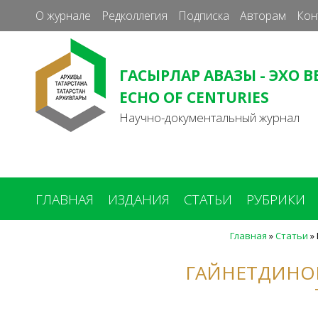
О журнале
Редколлегия
Подписка
Авторам
Кон
ГАСЫРЛАР АВАЗЫ - ЭХО В
ECHO OF CENTURIES
Научно-документальный журнал
ГЛАВНАЯ
ИЗДАНИЯ
СТАТЬИ
РУБРИКИ
Главная
»
Статьи
»
Вы
здесь
ГАЙНЕТДИНОВ 