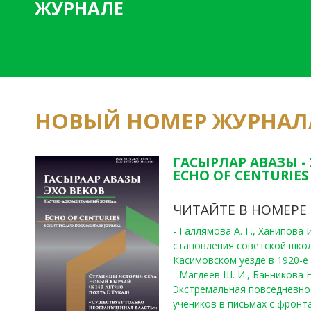
ЖУРНАЛЕ
НОВЫЙ НОМЕР ЖУРНАЛ
ГАСЫРЛАР АВАЗЫ -
ECHO OF CENTURIES 
ЧИТАЙТЕ В НОМЕРЕ
- Галлямова А. Г., Ханипова
становления советской шко
Касимовском уезде в 1920-е 
- Магдеев Ш. И., Банникова Н
Экстремальная повседневно
учеников в письмах с фронта