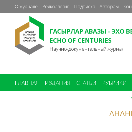
О журнале
Редколлегия
Подписка
Авторам
Кон
ГАСЫРЛАР АВАЗЫ - ЭХО В
ECHO OF CENTURIES
Научно-документальный журнал
ГЛАВНАЯ
ИЗДАНИЯ
СТАТЬИ
РУБРИКИ
Г
Вы
здесь
АНАН