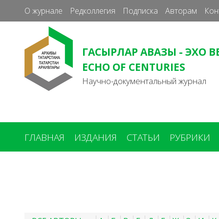
О журнале
Редколлегия
Подписка
Авторам
Кон
ГАСЫРЛАР АВАЗЫ - ЭХО В
ECHO OF CENTURIES
Научно-документальный журнал
ГЛАВНАЯ
ИЗДАНИЯ
СТАТЬИ
РУБРИКИ
Вы
здесь