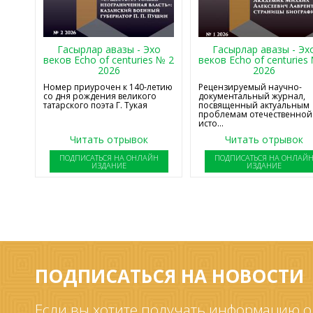
Гасырлар авазы - Эхо
Гасырлар авазы - Эх
веков Echo of centuries № 2
веков Echo of centuries
2026
2026
Номер приурочен к 140-летию
Рецензируемый научно-
со дня рождения великого
документальный журнал,
татарского поэта Г. Тукая
посвященный актуальным
проблемам отечественной
исто...
Читать отрывок
Читать отрывок
ПОДПИСАТЬСЯ НА ОНЛАЙН
ПОДПИСАТЬСЯ НА ОНЛАЙ
ИЗДАНИЕ
ИЗДАНИЕ
ПОДПИСАТЬСЯ НА НОВОСТИ
Если вы хотите получать информацию о