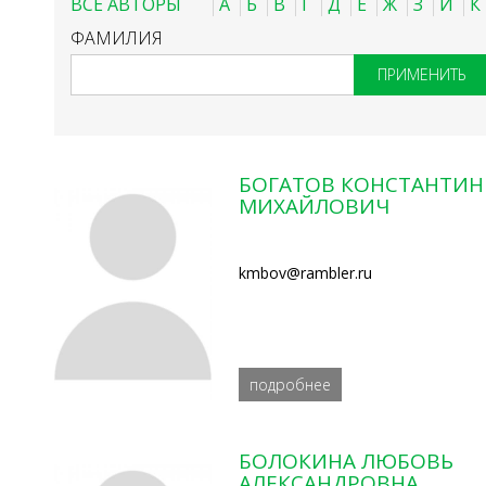
ВСЕ АВТОРЫ
А
Б
В
Г
Д
Е
Ж
З
И
К
ФАМИЛИЯ
БОГАТОВ КОНСТАНТИН
МИХАЙЛОВИЧ
kmbov@rambler.ru
подробнее
БОЛОКИНА ЛЮБОВЬ
АЛЕКСАНДРОВНА