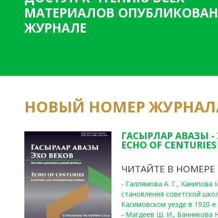
и
МАТЕРИАЛОВ ОПУБЛИКОВАН
ц
ЖУРНАЛЕ
ы
НОВЫЙ НОМЕР ЖУРНАЛ
ГАСЫРЛАР АВАЗЫ -
ECHO OF CENTURIES 
ЧИТАЙТЕ В НОМЕРЕ
- Галлямова А. Г., Ханипова
становления советской шко
Касимовском уезде в 1920-е 
- Магдеев Ш. И., Банникова Н