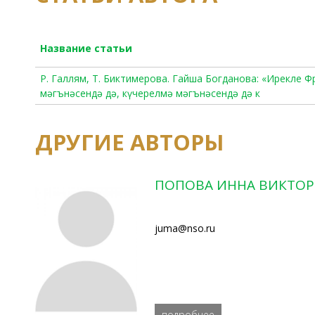
Название статьи
Р. Галлям, Т. Биктимерова. Гайша Богданова: «Ирекле Ф
мәгънәсендә дә, күчерелмә мәгънәсендә дә к
ДРУГИЕ АВТОРЫ
ПОПОВА ИННА ВИКТО
juma@nso.ru
подробнее