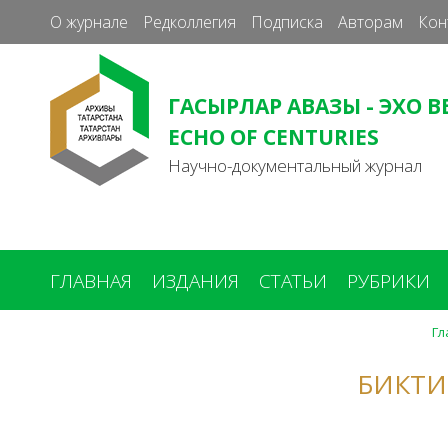
О журнале
Редколлегия
Подписка
Авторам
Кон
ГАСЫРЛАР АВАЗЫ - ЭХО В
ECHO OF CENTURIES
Научно-документальный журнал
ГЛАВНАЯ
ИЗДАНИЯ
СТАТЬИ
РУБРИКИ
Гл
Вы
здесь
БИКТИ