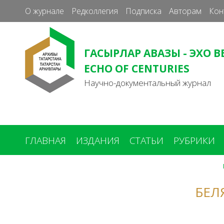
О журнале
Редколлегия
Подписка
Авторам
Кон
ГАСЫРЛАР АВАЗЫ - ЭХО В
ECHO OF CENTURIES
Научно-документальный журнал
ГЛАВНАЯ
ИЗДАНИЯ
СТАТЬИ
РУБРИКИ
Вы
здесь
БЕЛ