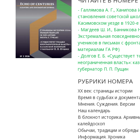
ЧИТАЙТЕ В НОМЕРЕ
- Галлямова А. Г., Ханипова
становления советской шко
Касимовском уезде в 1920-е 
- Магдеев Ш. И., Банникова Н
Экстремальная повседневно
учеников в письмах с фронта
материалам ГА РФ)
- Долгов Е. Б. «Существует 
неограниченная власть»: ка
губернатор П. П. Пущин
РУБРИКИ НОМЕРА
ХХ век: страницы истории
Время в судьбах и документ
Мнения. Суждения. Версии
Наш календарь
В блокнот историка. Архивн
калейдоскоп
Обычаи, традиции и обряды
Информация. Хроника