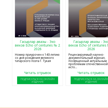
Гасырлар авазы - Эхо
Гасырлар авазы - Эх
веков Echo of centuries № 2
веков Echo of centuries
2026
2026
Номер приурочен к 140-летию
Рецензируемый научно-
со дня рождения великого
документальный журнал,
татарского поэта Г. Тукая
посвященный актуальным
проблемам отечественной
исто...
Читать отрывок
Читать отрывок
ПОДПИСАТЬСЯ НА ОНЛАЙН
ПОДПИСАТЬСЯ НА ОНЛАЙ
ИЗДАНИЕ
ИЗДАНИЕ