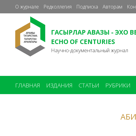
О журнале
Редколлегия
Подписка
Авторам
Кон
ГАСЫРЛАР АВАЗЫ - ЭХО В
ECHO OF CENTURIES
Научно-документальный журнал
ГЛАВНАЯ
ИЗДАНИЯ
СТАТЬИ
РУБРИКИ
Вы
здесь
АБ