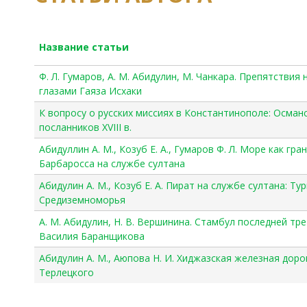
Название статьи
Ф. Л. Гумаров, А. М. Абидулин, М. Чанкара. Препятствия
глазами Гаяза Исхаки
К вопросу о русских миссиях в Константинополе: Осман
посланников XVIII в.
Абидуллин А. М., Козуб Е. А., Гумаров Ф. Л. Море как гр
Барбаросса на службе султана
Абидулин А. М., Козуб Е. А. Пират на службе султана: Тур
Cредиземноморья
А. М. Абидулин, Н. В. Вершинина. Cтамбул последней тре
Василия Баранщикова
Абидулин А. М., Аюпова Н. И. Хиджазская железная дорог
Терлецкого