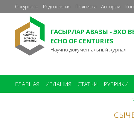
О журнале
Редколлегия
Подписка
Авторам
Кон
ГАСЫРЛАР АВАЗЫ - ЭХО В
ECHO OF CENTURIES
Научно-документальный журнал
ГЛАВНАЯ
ИЗДАНИЯ
СТАТЬИ
РУБРИКИ
Г
Вы
здесь
СЫЧЕ