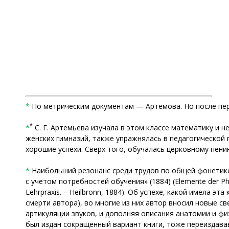
*
По метрическим документам — Артемова. Но после пер
*
*
С. Г. Артемьева изучала в этом классе математику и н
женских гимназий, также упражнялась в педагогической
хорошие успехи. Сверх того, обучалась церковному пени
*
Наибольший резонанс среди трудов по общей фонетике 
с учетом потребностей обучения» (1884) (Elemente der Phon
Lehrpraxis. – Heilbronn, 1884). Об успехе, какой имела э
смерти автора), во многие из них автор вносил новые с
артикуляции звуков, и дополняя описания анатомии и физ
был издан сокращенный вариант книги, тоже переиздавав