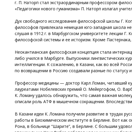
г. П. Наторп стал экстраординарным профессором филос
«Педагогики нового гуманизма» П. Наторп излагал учит
Дух свободного исследования философской школы Г. Ког
философов привлекала немецкая юго-западная школа н
слушая в 1912 г. в Марбургском университете лекции Г.
философской системы и ее историзм. Кроме Пастернака, 
Неокантианская философская концепция стала интернаци
либо учился в Марбурге. Выпускники лингвистических ку
интеллигенции. К сожалению, в Казани, как во всей Рос
по возвращении в Россию создавали разные по статусу
Профессор медицины — доктор Карл Ломан, читавший кур
лауреатами Нобелевских премий О. Мейергофом, О. Варбу
К. Ломану удалось обнаружить, что самая важная молек
описали роль АТФ в мышечном сокращении. Впоследстви
В Казани идеи К. Ломана получили развитие в трудах рус
работы в Биохимическом институте в Берлине. Вот как о
Рона, в больнице “Шарите”, в Берлине. С большим удов