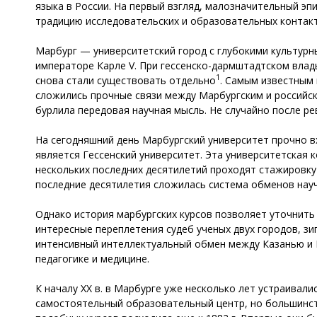
языка в России. На первый взгляд, малозначительный эп
традицию исследовательских и образовательных контакт
Марбург — университетский город с глубокими культурны
императоре Карле V. При гессенско-дармштадтском влады
1
снова стали существовать отдельно
. Самым известным 
сложились прочные связи между Марбургским и российск
бурлила передовая научная мысль. Не случайно после ре
На сегодняшний день Марбургский университет прочно в
является Гессенский университет. Эта университетская 
нескольких последних десятилетий проходят стажировку
последние десятилетия сложилась система обменов нау
Однако история марбургских курсов позволяет уточнить
интересные переплетения судеб ученых двух городов, зиг
интенсивный интеллектуальный обмен между Казанью и 
педагогике и медицине.
К началу XX в. в Марбурге уже несколько лет устраивал
самостоятельный образовательный центр, но большинст