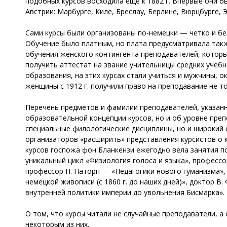
подобных курсов восходила еще к 1882 г. Впервые они б
Австрии: Марбурге, Киле, Бреслау, Берлине, Вюрцбурге, 
Сами курсы были организованы по-немецки — четко и без
Обучение было платным, но плата предусматривала такж
обучения женского контингента преподавателей, которы
получить аттестат на звание учительницы средних учебн
образования, на этих курсах стали учиться и мужчины, 
женщины с 1912 г. получили право на преподавание не то
Перечень предметов и фамилии преподавателей, указанны
образовательной концепции курсов, но и об уровне преп
специальные филологические дисциплины, но и широкий 
организаторов «расширить» представления курсистов о к
курсов госпожа фон Бланкензи ежегодно вела занятия п
уникальный цикл «Физиология голоса и языка», профессо
профессор П. Наторп — «Педагогики нового гуманизма»
немецкой живописи (с 1860 г. до наших дней)», доктор 
внутренней политики империи до увольнения Бисмарка».
О том, что курсы читали не случайные преподаватели, а
некоторым из них.