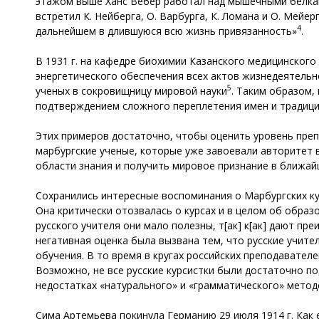
этажом выше Ханс Вебер работал над мышечными белкам
встретил К. Нейберга, О. Варбурга, К. Ломана и О. Мейе
4
дальнейшем в длившуюся всю жизнь привязанность»
.
В 1931 г. на кафедре биохимии Казанского медицинског
энергетического обеспечения всех актов жизнедеятельн
5
ученых в сокровищницу мировой науки
. Таким образом,
подтверждением сложного переплетения имен и традиций
Этих примеров достаточно, чтобы оценить уровень преп
марбургские ученые, которые уже завоевали авторитет 
области знания и получить мировое признание в ближа
Сохранились интересные воспоминания о Марбургских ку
Она критически отозвалась о курсах и в целом об образ
русского учителя они мало полезны, т[ак] к[ак] дают п
негативная оценка была вызвана тем, что русские учит
обучения. В то время в кругах российских преподавате
Возможно, не все русские курсистки были достаточно п
недостатках «натурального» и «грамматического» метод
Сима Артемьева покинула Германию 29 июля 1914 г. Как 