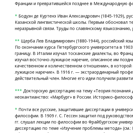
Франции и превратившейся позднее в Международную ф
*
Бодуэн де Куртенэ Иван Александрович (1845-1929), ру
Казанской лингвистической школы. Первым обосновал те
неразрывной связи. Труды по славянскому языкознанию, 
**
Щерба Лев Владимирович (1880-1944), российский язык
По окончании курса Петербургского университета в 1903 
границу. В Италии изучал тосканские диалекты, во Фран
изучал восточно-лужицкое наречие, описанное им поздне
качественном и количественном отношении», в которой 
лужицкое наречие». В 1916 г. — экстраординарный профес
действительный член. Многие его идеи получили развити
***
Докторскую диссертацию на тему «Теория познания Де
неокантианство: «Марбург» в России. Историко-философски
*
Почти все русские, защитившие диссертации в универс
философии. В 1909 г. С. Гессен защитил под руководство
гг. слушал лекции по философии во Фрайбургском универс
диссертацию по теме «Изучение проблемы метода» (см.: 