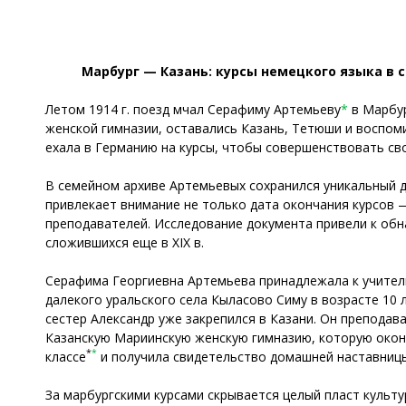
Марбург — Казань: курсы немецкого языка в с
Летом 1914 г. поезд мчал Серафиму Артемьеву
*
в Марбур
женской гимназии, оставались Казань, Тетюши и воспом
ехала в Германию на курсы, чтобы совершенствовать сво
В семейном архиве Артемьевых сохранился уникальный до
привлекает внимание не только дата окончания курсов — 
преподавателей. Исследование документа привели к об
сложившихся еще в XIX в.
Серафима Георгиевна Артемьева принадлежала к учительс
далекого уральского села Кыласово Симу в возрасте 10 
сестер Александр уже закрепился в Казани. Он преподава
Казанскую Мариинскую женскую гимназию, которую оконч
*
*
классе
и получила свидетельство домашней наставницы
За марбургскими курсами скрывается целый пласт культу