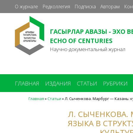
О журнале
Редколлегия
Подписка
Авторам
Кон
ГАСЫРЛАР АВАЗЫ - ЭХО В
ECHO OF CENTURIES
Научно-документальный журнал
ГЛАВНАЯ
ИЗДАНИЯ
СТАТЬИ
РУБРИКИ
Главная
»
Статьи
»
Л. Сыченкова. Марбург — Казань: к
Вы
здесь
Л. СЫЧЕНКОВА.
ЯЗЫКА В СТРУК
КУЛЬТУР