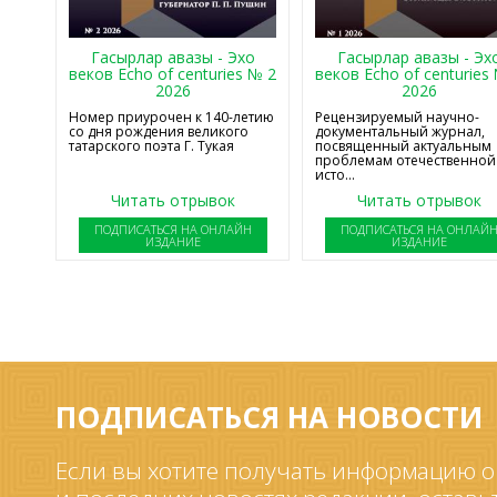
Гасырлар авазы - Эхо
Гасырлар авазы - Эх
веков Echo of centuries № 2
веков Echo of centuries
2026
2026
Номер приурочен к 140-летию
Рецензируемый научно-
со дня рождения великого
документальный журнал,
татарского поэта Г. Тукая
посвященный актуальным
проблемам отечественной
исто...
Читать отрывок
Читать отрывок
ПОДПИСАТЬСЯ НА ОНЛАЙН
ПОДПИСАТЬСЯ НА ОНЛАЙ
ИЗДАНИЕ
ИЗДАНИЕ
ПОДПИСАТЬСЯ НА НОВОСТИ
Если вы хотите получать информацию о