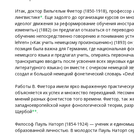
Итак, доктор Вильгельм Фиетор (1850-1918), профессор
лингвистике
*
. Еще задолго до организации курсов он мн
идеолог движения за реформирование обучения иностран
изменить») (1882) он предлагал отказаться от переводн
обучению непосредственно говорению и пониманию устн
lehren» («Как учить немецкому произношению») (1893) 
позиция была важна для Германии, где национальная ф
немецкого языка и предлагал учить, опираясь первонача
транскрипцию вводить после усвоения всех звуковых един
литературного языка») он вместе с очерком немецкой зв
создал и большой немецкий фонетический словарь «Deuts
Работы В. Фиетора имели ярко выраженную практическу
объясняется их успех и множество переизданий. Несомн
мнений разных фонетистов того времени. Фиетор, так же
западноевропейской науке фонологической теории, разраб
Щербой
**
.
Философ Пауль Наторп (1854-1924) — ученик и единомышл
образованной личностью. В молодости Пауль Наторп сер