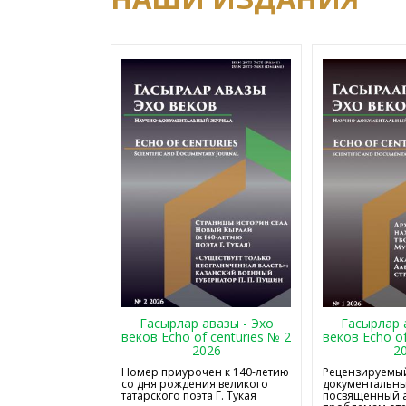
Гасырлар авазы - Эхо
Гасырлар 
веков Echo of centuries № 2
веков Echo of
2026
2
Номер приурочен к 140-летию
Рецензируемый
со дня рождения великого
документальны
татарского поэта Г. Тукая
посвященный 