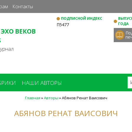
Перейти
рам
Контакты
к
ПОДПИСНОЙ ИНДЕКС
ВЫПУСК
основному
ГОДА
П5477
содержанию
 ЭХО ВЕКОВ
По
пе
S
журнал
БРИКИ
НАШИ АВТОРЫ
Главная
»
Авторы
»
Абянов Ренат Ваисович
АБЯНОВ РЕНАТ ВАИСОВИЧ