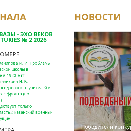
РНАЛА
НОВОСТИ
Юным исследовате
конкурсах Татарс
ВАЗЫ - ЭХО ВЕКОВ
TURIES № 2 2026
НОМЕРЕ
, Ханипова И. И. Проблемы
тской школы в
 в 1920-е гг.
анникова Н. В.
вседневность учителей и
х с фронта (по
)
уществует только
ласть»: казанский военный
Пущин
Победители конку
Сотрудники редак
МЕРА