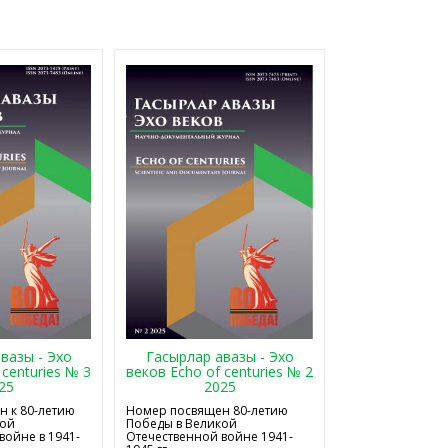
Гасырлар авазы - Эхо
вазы - Эхо
веков Echo of centuries № 2
 centuries № 3
2025
25
Номер посвящен 80-летию
 к 80-летию
Победы в Великой
кой
Отечественной войне 1941-
войне в 1941-