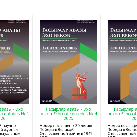
авазы - Эхо
Гасырлар авазы - Эхо
Гасырлар а
 centuries № 1
веков Echo of centuries № 4
веков Echo of
026
2025
20
 научно-
Номер посвящен к 80-летию
Номер посвящен
й журнал,
Победы в Великой
Победы в Вели
актуальным
Отечественной войне в 1941-
Отечественной 