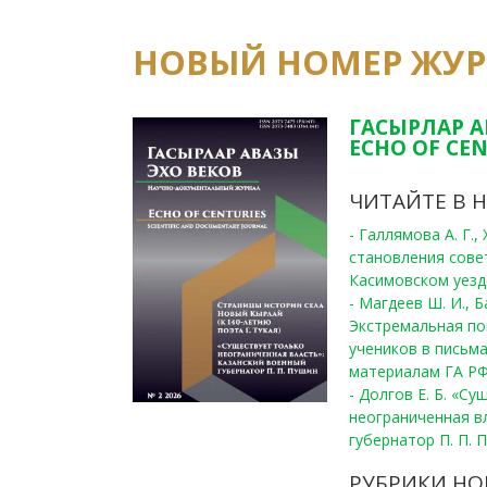
НОВЫЙ НОМЕР ЖУ
ГАСЫРЛАР А
ECHO OF CEN
ЧИТАЙТЕ В 
- Галлямова А. Г.
становления сове
Касимовском уезде
- Магдеев Ш. И., Б
Экстремальная по
учеников в письма
материалам ГА РФ
- Долгов Е. Б. «С
неограниченная в
губернатор П. П. 
РУБРИКИ НО