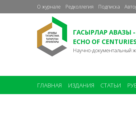
О журнале
Редколлегия
Подписка
Авто
ГАСЫРЛАР АВАЗЫ -
ECHO OF CENTURIE
Научно-документальный 
ГЛАВНАЯ
ИЗДАНИЯ
СТАТЬИ
РУ
Вы
здесь