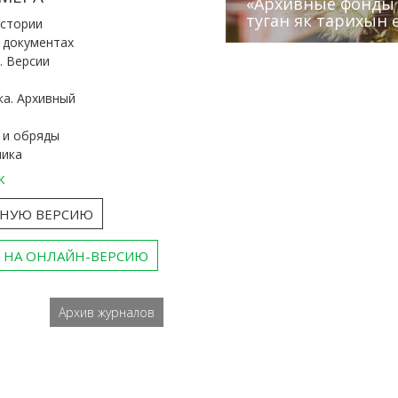
«Архивные фонды –
Архивисты рассказ
Эхо веков» встрет
туган як тарихын 
Госархива
(КХТИ)
«Мир архивов скво
истории
и документах
. Версии
ка. Архивный
 и обряды
ника
к
ТНУЮ ВЕРСИЮ
 НА ОНЛАЙН-ВЕРСИЮ
Архив журналов