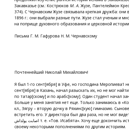
Закавказье (см.: Кострюков
М. А.
Жузе, Пантелеймон Кресто
374). С Чернавским Жузе связывала крепкая дружба: они 
1896 г.: они выбрали разные пути. Жузе стал ученым и м
на поприще духовного образования и церковной истории,
Письма Г. М. Гафурова Н. М. Чернавскому
Почтеннейший Николай Михайлович!
Я был 1-го сент[ября] в Уфе, но господина Меропиева1 не
сент[ября] в Казань, начал разыскать их, но не мог найт
по татар[скому] и по арабс[кому]. Один студент начал за
Больше у меня занятия нет еще. Только занимаюсь в «Ко
кл., Зягру – вторую дочку в Ряхинс[кую] гимназию. Сыно
встретить его. У директора был два раза, но не мог вид
اصابت يولداش т. е. «Тов. Исабята». Хочу еще докончить ист[о]рию религии. Как я Вам говорил, я ведь перевел ее от Мензиса2, а теперь хочу переделать по-
своему некоторыми пополнениями по другим историям.