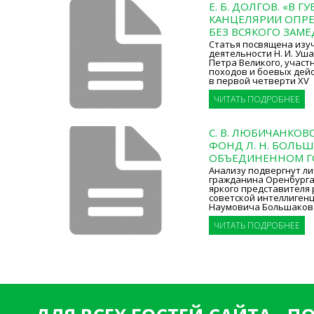
Е. Б. ДОЛГОВ. «В 
КАНЦЕЛЯРИИ ОПР
БЕЗ ВСЯКОГО ЗАМ
Статья посвящена изу
деятельности Н. И. Уш
Петра Великого, участ
походов и боевых дейс
в первой четверти XV
ЧИТАТЬ ПОДРОБНЕЕ
С. В. ЛЮБИЧАНКОВ
ФОНД Л. Н. БОЛЬШ
ОБЪЕДИНЕННОМ Г
Анализу подвергнут л
гражданина Оренбурга,
яркого представителя
советской интеллиген
Наумовича Большаков
ЧИТАТЬ ПОДРОБНЕЕ