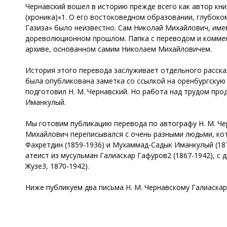
Чернавский вошел в историю прежде всего как автор кни
(хроника)»1. О его востоковедном образовании, глубоко
Газиза» было неизвестно. Сам Николай Михайлович, име
дореволюционном прошлом. Папка с переводом и коммента
архиве, основанном самим Николаем Михайловичем.
История этого перевода заслуживает отдельного рассказ
была опубликована заметка со ссылкой на оренбургскую 
подготовил Н. М. Чернавский. Но работа над трудом про
Иманкулый.
Мы готовим публикацию перевода по автографу Н. М. Че
Михайлович переписывался с очень разными людьми, кот
Фахретдин (1859-1936) и Мухаммад-Садык Иманкулый (187
атеист из мусульман Галиаскар Гафуров2 (1867-1942), с
Жузе3, 1870-1942).
Ниже публикуем два письма Н. М. Чернавскому Галиаскара