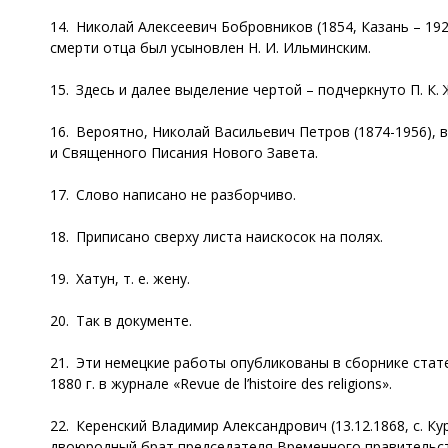
14. Николай Алексеевич Бобровников (1854, Казань – 192
смерти отца был усыновлен Н. И. Ильминским.
15. Здесь и далее выделение чертой – подчеркнуто П. К. 
16. Вероятно, Николай Васильевич Петров (1874-1956), 
и Священного Писания Нового Завета.
17. Слово написано не разборчиво.
18. Приписано сверху листа наискосок на полях.
19. Хатун, т. е. жену.
20. Так в документе.
21. Эти немецкие работы опубликованы в сборнике статей 
1880 г. в журнале «Revue de l’histoire des religions».
22. Керенский Владимир Александрович (13.12.1868, с. К
двоюродный брат председателя Временного правительства