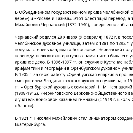
В Объединенном государственном архиве Челябинской об
вере)») и «Рисале-и Газиза». Этот блестящий перевод, а 
Михайлович Чернавский (1872-1940), совершенно забыт
Чернавский родился 28 января (9 февраля) 1872 г. в по
Челябинское духовное училище, затем с 1881 по 1892 г. 
получил степень кандидата богословия. Чернавский пол
переводу тюркских литературных памятников была его у
архивное дело. В 1896-1897 гг. он служил в Кустанае на
арифметики и географии в Оренбургском духовном учили
В 1905 г. за свою работу «Оренбургская епархия в прошл
смотрителем Владикавказского духовного училища, в 1910
гг. – Оренбургской духовных семинарий. Н. М. Чернавск
(1908-1912), «Черниговского церковно-общественного вес
и учитель войсковой казачьей гимназии (с 1919 г. школы
области).
В 1921 г. Николай Михайлович стал инициатором создани
Екатеринбурга.