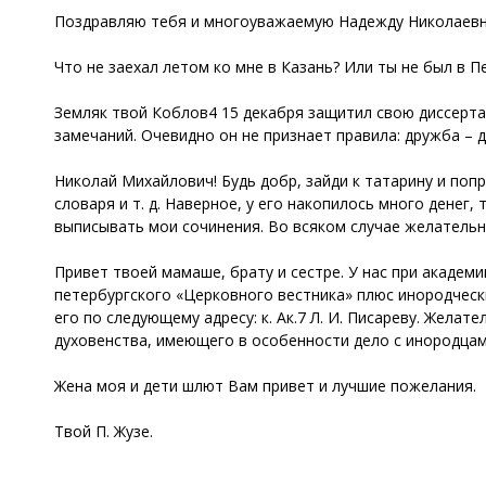
Поздравляю тебя и многоуважаемую Надежду Николаевну
Что не заехал летом ко мне в Казань? Или ты не был в П
Земляк твой Коблов4 15 декабря защитил свою диссертац
замечаний. Очевидно он не признает правила: дружба – др
Николай Михайлович! Будь добр, зайди к татарину и поп
словаря и т. д. Наверное, у его накопилось много денег
выписывать мои сочинения. Во всяком случае желательн
Привет твоей мамаше, брату и сестре. У нас при акаде
петербургского «Церковного вестника» плюс инородчески
его по следующему адресу: к. Ак.7 Л. И. Писареву. Жела
духовенства, имеющего в особенности дело с инородцам
Жена моя и дети шлют Вам привет и лучшие пожелания.
Твой П. Жузе.