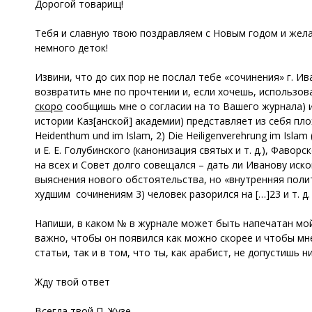
Дорогой товарищ!
Тебя и славную твою поздравляем с Новым годом и жел
немного деток!
Извини, что до сих пор не послал тебе «сочинения» г. И
возвратить мне по прочтении и, если хочешь, использова
скоро
сообщишь мне о согласии на то Вашего журнала) и
истории Каз[анской] академии) представляет из себя плохо
Heidenthum und im Islam, 2) Die Heiligenverehrung im Islam
и Е. Е. Голубинского (канонизация святых и т. д.), Фав
на всех и Совет долго совещался – дать ли Иванову иско
выяснения нового обстоятельства, но «внутренняя полит
худшим сочинениям 3) человек разорился на […]23 и т. д
Напиши, в каком № в журнале может быть напечатан мой 
важно, чтобы он появился как можно скорее и чтобы мне
статьи, так и в том, что ты, как арабист, не допустишь
Жду твой ответ
Всегда твой П. Жузе.