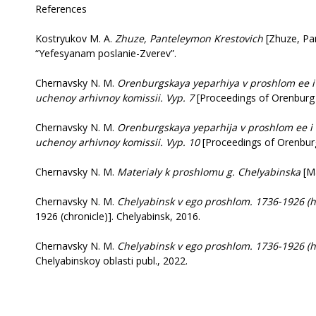
References
Kostryukov M. A.
Zhuze, Panteleymon Krestovich
[Zhuze, Pa
“Yefesyanam poslanie-Zverev”.
Chernavsky N. M.
Orenburgskaya yeparhiya v proshlom ee i
uchenoy arhivnoy komissii. Vyp. 7
[Proceedings of Orenburg S
Chernavsky N. M.
Orenburgskaya yeparhija v proshlom ee i
uchenoy arhivnoy komissii. Vyp. 10
[Proceedings of Orenburg
Chernavsky N. M.
Materialy k proshlomu g. Chelyabinska
[Ma
Chernavsky N. M.
Chelyabinsk v ego proshlom. 1736-1926 (hron
1926 (chronicle)]. Chelyabinsk, 2016.
Chernavsky N. M.
Chelyabinsk v ego proshlom. 1736-1926 (h
Chelyabinskoy oblasti publ., 2022.