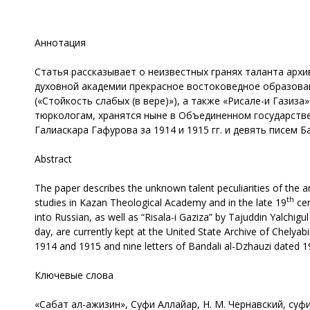
Аннотация
Статья рассказывает о неизвестных гранях таланта архи
духовной академии прекрасное востоковедное образование
(«Стойкость слабых (в вере)»), а также «Рисале-и Газиз
тюркологам, хранятся ныне в Объединенном государстве
Галиаскара Гафурова за 1914 и 1915 гг. и девять писем Б
Abstract
The paper describes the unknown talent peculiarities of the a
th
studies in Kazan Theological Academy and in the late 19
cen
into Russian, as well as “Risala-i Gaziza” by Tajuddin Yalchig
day, are currently kept at the United State Archive of Chelyab
1914 and 1915 and nine letters of Bandali al-Dzhauzi dated 
Ключевые слова
«Сабат ал-ажизин», Суфи Аллайар, Н. М. Чернавский, суф