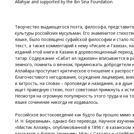
Allahyar and supported by the Ibn Sina Foundation.
Творчество выдающегося поэта, философа, представител
культуры российских мусульман. Его знаменитое стихотв
языке, было посвящено суфийской философии и стало по
текст, а также комментарий к нему «Рисале-и Газиза», 
изданий этой книги в Казани в дореволюционный период,
татар. Содержание «Сабат ал-‘аджизин» вписывается в 
земного, помнить о вечном, приумножать добродетели и
Аллайара проступает критическое отношение к распрос
благочестивого негодования, осуждения лицемерия, внешн
и хитрость, на словах – проповеди и назидания, а в душ
ищет праведную стезю, поэт советовал примкнуть к исти
Несмотря на огромную популярность этого труда и на то
языке сочинение никогда не издавалось.
Российское востоковедение как будто бы прошло мимо э
И. Н. Березиным», однако без перевода. Научное изучени
«Мистик Аллаяр», опубликованной в 1896 г. в казанском
рассказов о битвах текинцев» Абду-с-Саттара и «Шейба