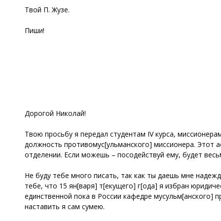
Твой П. Жузе.
Пиши!
Дорогой Николай!
Твою просьбу я передал студентам IV курса, миссионера
должность противомус[ульманского] миссионера. Этот ас
отделении. Если можешь – посодействуй ему, будет весь
Не буду тебе много писать, так как ты даешь мне надеж
тебе, что 15 ян[варя] т[екущего] г[ода] я избран юриди
единственной пока в России кафедре мусульм[анского] п
наставить я сам сумею.