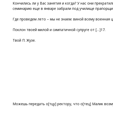
Кончились ли у Вас занятия и когда? У нас они прекратил
семинарию еще в январе забрали под училище прапорщи
Где проведем лето – мы не знаем: виной всему военная 
Поклон твоей милой и симпатичной супруге от […]17.
Твой П. Жузе.
Можешь передать о[тцу] ректору, что о[тец] Малик возму