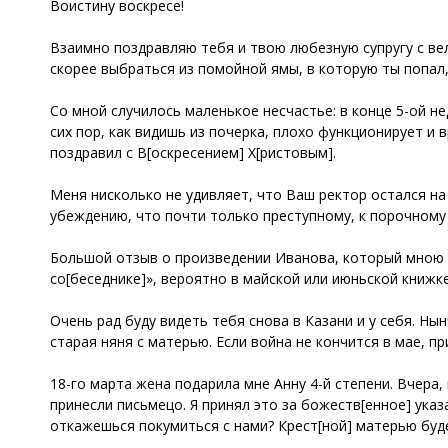
Воистину воскресе!
Взаимно поздравляю тебя и твою любезную супругу с ве
скорее выбраться из помойной ямы, в которую ты попал,
Со мной случилось маленькое несчастье: в конце 5-ой нед
сих пор, как видишь из почерка, плохо функционирует и 
поздравил с В[оскресением] Х[ристовым].
Меня нисколько не удивляет, что Ваш ректор остался на с
убеждению, что почти только преступному, к порочному 
Большой отзыв о произведении Иванова, который мною 
со[беседнике]», вероятно в майской или июньской книжке
Очень рад буду видеть тебя снова в Казани и у себя. Ны
старая няня с матерью. Если война не кончится в мае, п
18-го марта жена подарила мне Анну 4-й степени. Вчера,
принесли письмецо. Я принял это за божеств[енное] указа
откажешься покумиться с нами? Крест[ной] матерью буде