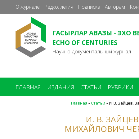
О журнале
Редколлегия
Подписка
Авторам
Кон
ГАСЫРЛАР АВАЗЫ - ЭХО В
ECHO OF CENTURIES
Научно-документальный журнал
ГЛАВНАЯ
ИЗДАНИЯ
СТАТЬИ
РУБРИКИ
Главная
»
Статьи
»
И. В. Зайцев.
Вы
здесь
И. В. ЗАЙЦ
МИХАЙЛОВИЧ ЧЕ