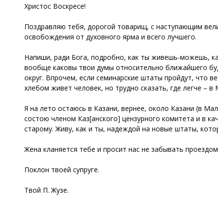
Христос Воскресе!
Поздравляю тебя, дорогой товарищ, с наступающим вели
освобождения от духовного ярма и всего лучшего.
Напиши, ради Бога, подробно, как ты живешь-можешь, ка
вообще каковы твои думы относительно ближайшего буду
округ. Впрочем, если семинарские штаты пройдут, что в
хлебом живет человек, но трудно сказать, где легче – в 
Я на лето остаюсь в Казани, вернее, около Казани (в Малы
состою членом Каз[анского] цензурного комитета и в кач
старому. Живу, как и ты, надеждой на новые штаты, кото
Жена кланяется тебе и просит нас не забывать проездом
Поклон твоей супруге.
Твой П. Жузе.