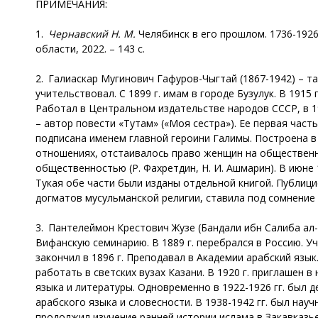
ПРИМЕЧАНИЯ:
1.
Чернавский Н. М.
Челябинск в его прошлом. 1736-1926 
области, 2022. – 143 с.
2. Галиаскар Мугинович Гафуров-Чыгтай (1867-1942) – тат
учительствовал. С 1899 г. имам в городе Бузулук. В 1915 г
Работал в Центральном издательстве народов СССР, в 19
– автор повести «Тутам» («Моя сестра»). Ее первая часть
подписана именем главной героини Галимы. Построена в 
отношениях, отстаивалось право женщин на общественн
общественностью (Р. Фахретдин, Н. И. Ашмарин). В июне 
Тукая обе части были изданы отдельной книгой. Публицис
догматов мусульманской религии, ставила под сомнение 
3. Пантелеймон Крестович Жузе (Бандали ибн Салиба ал-
Вифанскую семинарию. В 1889 г. перебрался в Россию. У
закончил в 1896 г. Преподавал в Академии арабский язы
работать в светских вузах Казани. В 1920 г. приглашен
языка и литературы. Одновременно в 1922-1926 гг. был 
арабского языка и словесности. В 1938-1942 гг. был на
продолжил изучение ранней истории ислама в Закавказье