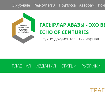
О журнале
Редколлегия
Подписка
Авторам
Кон
ГАСЫРЛАР АВАЗЫ - ЭХО В
ECHO OF CENTURIES
Научно-документальный журнал
ГЛАВНАЯ
ИЗДАНИЯ
СТАТЬИ
РУБРИКИ
Вы
здесь
ТРАГ