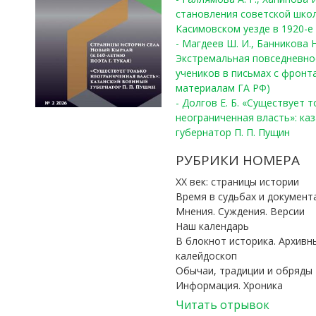
становления советской шко
Касимовском уезде в 1920-е 
- Магдеев Ш. И., Банникова Н
Экстремальная повседневно
учеников в письмах с фронта
материалам ГА РФ)
- Долгов Е. Б. «Существует 
неограниченная власть»: ка
губернатор П. П. Пущин
РУБРИКИ НОМЕРА
ХХ век: страницы истории
Время в судьбах и документ
Мнения. Суждения. Версии
Наш календарь
В блокнот историка. Архивн
калейдоскоп
Обычаи, традиции и обряды
Информация. Хроника
Читать отрывок