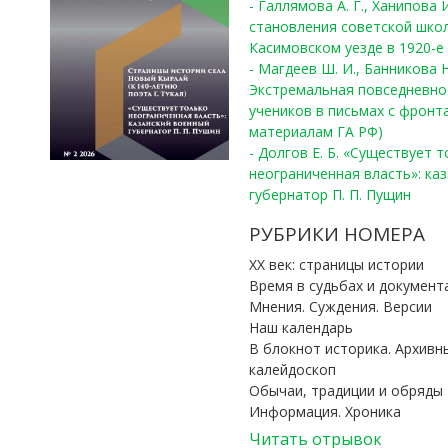
- Галлямова А. Г., Ханипова
становления советской шко
Касимовском уезде в 1920-е 
- Магдеев Ш. И., Банникова Н
Экстремальная повседневно
учеников в письмах с фронта
материалам ГА РФ)
- Долгов Е. Б. «Существует 
неограниченная власть»: ка
губернатор П. П. Пущин
РУБРИКИ НОМЕРА
ХХ век: страницы истории
Время в судьбах и документ
Мнения. Суждения. Версии
Наш календарь
В блокнот историка. Архивн
калейдоскоп
Обычаи, традиции и обряды
Информация. Хроника
Читать отрывок