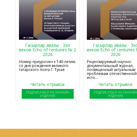
Гасырлар авазы - Эхо
Гасырлар авазы - Эх
веков Echo of centuries № 2
веков Echo of centuries
2026
2026
Номер приурочен к 140-летию
Рецензируемый научно-
со дня рождения великого
документальный журнал,
татарского поэта Г. Тукая
посвященный актуальным
проблемам отечественной
исто...
Читать отрывок
Читать отрывок
ПОДПИСАТЬСЯ НА ОНЛАЙН
ПОДПИСАТЬСЯ НА ОНЛАЙ
ИЗДАНИЕ
ИЗДАНИЕ