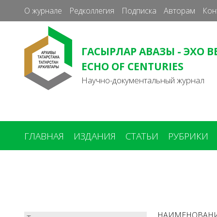
О журнале
Редколлегия
Подписка
Авторам
Кон
ГАСЫРЛАР АВАЗЫ - ЭХО В
ECHO OF CENTURIES
Научно-документальный журнал
ГЛАВНАЯ
ИЗДАНИЯ
СТАТЬИ
РУБРИКИ
Вы
здесь
НАИМЕНОВАН