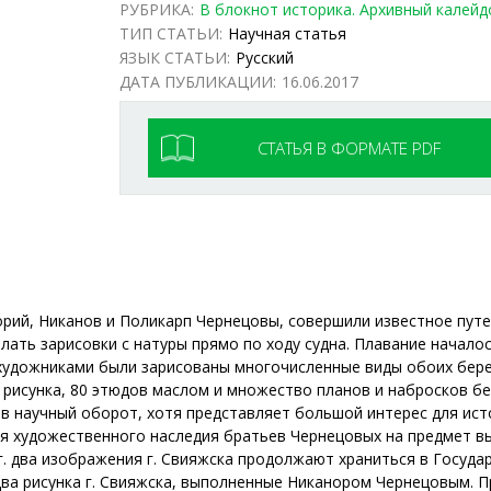
РУБРИКА:
В блокнот историка. Архивный калейд
ТИП СТАТЬИ:
Научная статья
ЯЗЫК СТАТЬИ:
Русский
ДАТА ПУБЛИКАЦИИ:
16.06.2017
СТАТЬЯ В ФОРМАТЕ PDF
горий, Никанов и Поликарп Чернецовы, совершили известное путе
ать зарисовки с натуры прямо по ходу судна. Плавание началось
 художниками были зарисованы многочисленные виды обоих берег
рисунка, 80 этюдов маслом и множество планов и набросков бе
в научный оборот, хотя представляет большой интерес для исто
я художественного наследия братьев Чернецовых на предмет в
гг. два изображения г. Свияжска продолжают храниться в Госуда
два рисунка г. Свияжска, выполненные Никанором Чернецовым.