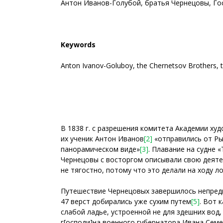
Антон Иванов-Голубой, братья Чернецовы, Госу
Keywords
Anton Ivanov-Goluboy, the Chernetsov Brothers, t
В 1838 г. с разрешения комитета Академии ху
их ученик Антон Иванов
[2]
«отправились от Ры
панорамическом виде»
[3]
. Плавание на судне 
Чернецовы с восторгом описывали свою деятел
не тягостно, потому что это делали на ходу л
Путешествие Чернецовых завершилось непредв
47 верст добирались уже сухим путем
[5]
. Вот 
слабой ладье, устроенной не для здешних вод,
г[осподи]на военного губернатора Ивана Сем