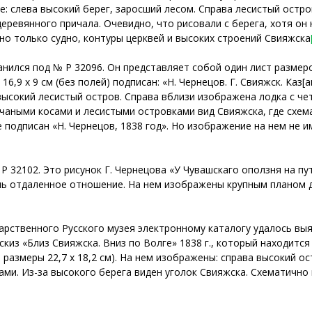
слева высокий берег, заросший лесом. Справа лесистый остров
деревянного причала. Очевидно, что рисовали с берега, хотя он
о только судно, контуры церквей и высоких строений Свияжска
нился под № Р 32096. Он представляет собой один лист размеро
6,9 х 9 см (без полей) подписан: «Н. Чернецов. Г. Свияжск. Каз[ан
высокий лесистый остров. Справа вблизи изображена лодка с ч
чаными косами и лесистыми островками вид Свияжска, где схем
подписан «Н. Чернецов, 1838 год». Но изображение на нем не и
 32102. Это рисунок Г. Чернецова «У Чувашскаго оползня на пут
чень отдаленное отношение. На нем изображены крупным планом 
арственного Русского музея электронному каталогу удалось вы
киз «Близ Свияжска. Вниз по Волге» 1838 г., который находитс
2, размеры 22,7 х 18,2 см). На нем изображены: справа высокий 
ами. Из-за высокого берега виден уголок Свияжска. Схематичн