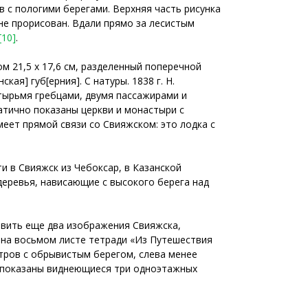
 с пологими берегами. Верхняя часть рисунка
 не прорисован. Вдали прямо за лесистым
[10]
.
м 21,5 х 17,6 см, разделенный поперечной
ская] губ[ерния]. С натуры. 1838 г. Н.
етырьмя гребцами, двумя пассажирами и
атично показаны церкви и монастыри с
меет прямой связи со Свияжском: это лодка с
и в Свияжск из Чебоксар, в Казанской
деревья, нависающие с высокого берега над
явить еще два изображения Свияжска,
я на восьмом листе тетради «Из Путешествия
остров с обрывистым берегом, слева менее
о показаны виднеющиеся три одноэтажных