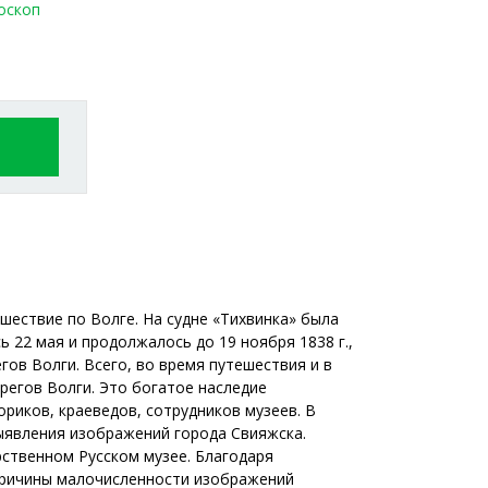
оскоп
шествие по Волге. На судне «Тихвинка» была
 22 мая и продолжалось до 19 ноября 1838 г.,
ов Волги. Всего, во время путешествия и в
регов Волги. Это богатое наследие
риков, краеведов, сотрудников музеев. В
ыявления изображений города Свияжска.
рственном Русском музее. Благодаря
 Причины малочисленности изображений