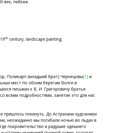
X век, пейзаж.
th
 19
century, landscape painting.
нор, Поликарп (младший брат) Чернецовы
[1]
и
льных мест по обоим берегам Волги в
шихся письмах к В. И. Григоровичу братья
со всеми подробностями, занятие это для нас
е пришлось покинуть. До Астрахани художники
ани, неожиданно мы погибали ночью во льдах в
, где покровительство и радушие здешнего
ы и штормы нынешней грозной осени, которая