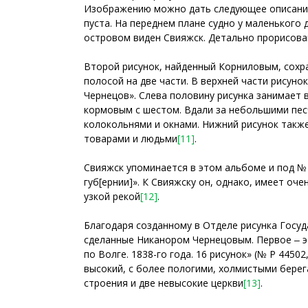
Изображению можно дать следующее описание: 
пуста. На переднем плане судно у маленького 
островом виден Свияжск. Детально прорисован
Второй рисунок, найденный Корниловым, сохра
полосой на две части. В верхней части рисунок 1
Чернецов». Слева половину рисунка занимает 
кормовым с шестом. Вдали за небольшими пес
колокольнями и окнами. Нижний рисунок также 
товарами и людьми
[11]
.
Свияжск упоминается в этом альбоме и под № Р
губ[ернии]». К Свияжску он, однако, имеет о
узкой рекой
[12]
.
Благодаря созданному в Отделе рисунка Госуд
сделанные Никанором Чернецовым. Первое ‒ эс
по Волге. 1838-го года. 16 рисунок» (№ Р 4450
высокий, с более пологими, холмистыми берег
строения и две невысокие церкви
[13]
.