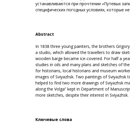
устанавливаются при прочтении «Путевых запи
специфических погодных условиях, которые не
Abstract
In 1838 three young painters, the brothers Grigor
a studio, which allowed the travellers to draw ske
wooden barge became ice-covered. For half a year
studies in oils and many plans and sketches of the V
for historians, local historians and museum workers
images of Sviyazhsk. Two paintings of Sviyazhsk t
helped to find two more drawings of Sviyazhsk ma
along the Volga” kept in Department of Manuscript
more sketches, despite their interest in Sviyazhsk.
Ключевые слова