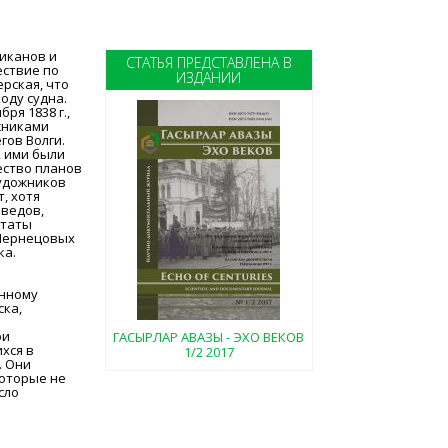
Никанов и
СТАТЬЯ ПРЕДСТАВЛЕНА В
ествие по
ИЗДАНИИ
рская, что
оду судна.
ря 1838 г.,
жниками
гов Волги.
, ими были
ество планов
художников
, хотя
еведов,
ьтаты
 Чернецовых
ка.
онному
ска,
ри
ГАСЫРЛАР АВАЗЫ - ЭХО ВЕКОВ
хся в
1/2 2017
. Они
которые не
сло