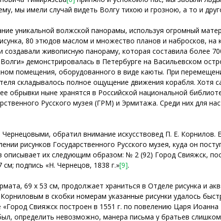
ему, мы имели случай видеть Волгу тихою и грозною, а то и дру
ание уникальной волжской панорамы, используя огромный матери
рисунка, 80 этюдов маслом и множество планов и набросков, на
ни создавали живописную панораму, которая составила более 700
 Волги» демонстрировалась в Петербурге на Васильевском остро
ном помещения, оборудованного в виде каюты. При перемещении
еля складывалось полное ощущение движения корабля. Хотя са
 ее обрывки ныне хранятся в Российской национальной библиотек
рственного Русского музея (ГРМ) и Эрмитажа. Среди них для н
Чернецовыми, обратил внимание искусствовед П. Е. Корнилов. 
ении рисунков Государственного Русского музея, куда он посту
 описывает их следующим образом: № 2 (92) Город Свияжск, постр
7 см; подпись «Н. Чернецов, 1838 г.»
[9]
.
та, 69 х 53 см, продолжает храниться в Отделе рисунка и аква
 Корниловым в скобки номерам указанные рисунки удалось быстр
«Город Свияжск построен в 1551 г. по повелению Царя Иоанна 
ыл, определить невозможно, манера письма у братьев слишком с