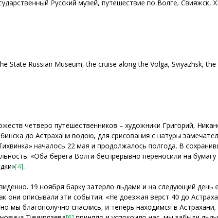
дарственный Русский музей, путешествие по Волге, Свияжск, XI
he State Russian Museum, the cruise along the Volga, Sviyazhsk, the
дожеств четверо путешественников – художники Григорий, Ника
бинска до Астрахани водою, для срисования с натуры замечате
«Тихвинка» началось 22 мая и продолжалось полгода. В сохранив
ьность: «Оба берега Волги беспрерывно переносили на бумагу 
одки»
[4]
.
иденно. 19 ноября барку затерло льдами и на следующий день е
как они описывали эти события: «Не доезжая верст 40 до Астрах
 но мы благополучно спаслись, и теперь находимся в Астрахани
еновича Тимирязева
[6]
приняло и успокоило нас, мы забыли льд