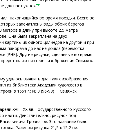
гое для нас нужно»
[7]
.
ал, накопившийся во время поездки. Всего во
 которых запечатлены виды обоих берегов
 метров в длину при высоте 2,5 метра.
ве. Она была закреплена на двух
 картины из одного цилиндра на другой и при
ма панорама до нас не дошла (перемотка
е (РНБ). Другие рисунки, сделанные во время
ас представляют интерес изображения Свияжска
Ему удалось выявить два таких изображения,
пил из библиотеки Академии художеств в
оен в 1551 г.; № 3 (96-98) Г. Свияжск
рели XVIII–XX вв. Государственного Русского
о найти. Действительно, рисунок под
Васильевича Грознаго». Это название было
хожа. Размеры рисунка 21,5 х 15,2 см.