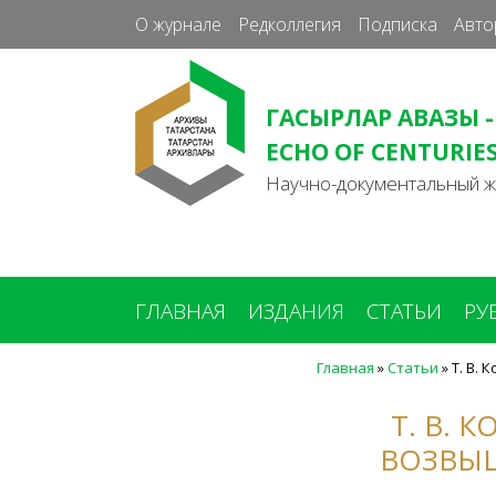
О журнале
Редколлегия
Подписка
Авто
ГАСЫРЛАР АВАЗЫ -
ECHO OF CENTURIE
Научно-документальный 
ГЛАВНАЯ
ИЗДАНИЯ
СТАТЬИ
РУ
Главная
»
Статьи
»
Т. В.
Вы
здесь
Т. В. 
ВОЗВЫШ