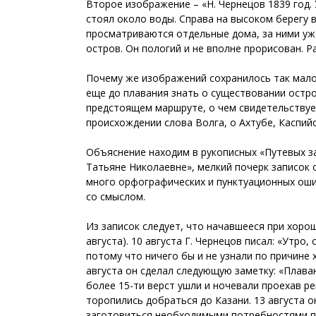
Второе изображение – «Н. Чернецов 1839 год. 
стоял около воды. Справа на высоком берегу 
просматриваются отдельные дома, за ними уже
остров. Он пологий и не вполне прорисован. Ра
Почему же изображений сохранилось так мало
еще до плавания знать о существовании остро
предстоящем маршруте, о чем свидетельствует
происхождении слова Волга, о Ахтубе, Каспий
Объяснение находим в рукописных «Путевых з
Татьяне Николаевне», мелкий почерк записок о
много орфографических и пунктуационных ошиб
со смыслом.
Из записок следует, что начавшееся при хорош
августа). 10 августа Г. Чернецов писал: «Утро,
потому что ничего бы и не узнали по причине 
августа он сделал следующую заметку: «Плава
более 15-ти верст ушли и ночевали проехав 
торопились добраться до Казани. 13 августа 
заготовиться необходимыми потребностями по