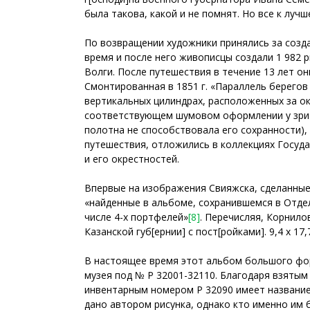
была такова, какой и не помнят. Но все к лучш
По возвращении художники принялись за созд
время и после него живописцы создали 1 982 
Волги. После путешествия в течение 13 лет о
Смонтированная в 1851 г. «Параллель берегов
вертикальных цилиндрах, расположенных за ок
соответствующем шумовом оформлении у зрит
полотна не способствовала его сохранности),
путешествия, отложились в коллекциях Госуда
и его окрестностей.
Впервые на изображения Свияжска, сделанные 
«найденные в альбоме, сохранившемся в Отдел
числе 4-х портфелей»
[8]
. Перечисляя, Корнилов
Казанской губ[ернии] с пост[ройками]. 9,4 х 17,
В настоящее время этот альбом большого форма
музея под № Р 32001-32110. Благодаря взятым
инвентарным номером Р 32090 имеет название 
дано автором рисунка, однако кто именно им б