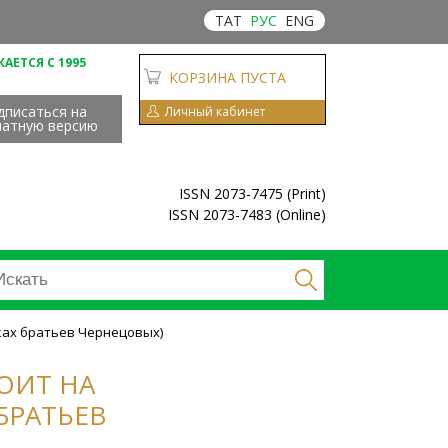
ТАТ
РУС
ENG
АЕТСЯ С 1995
КОРЗИНА ПУСТА
дписаться на
Личный кабинет
чатную версию
ISSN 2073-7475 (Print)
ISSN 2073-7483 (Online)
нках братьев Чернецовых)
ТОИТ НА
БРАТЬЕВ