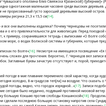
У Чувашскаго оползина близ Свияжска К[азанской] г[убернии]» (Р
видна одноэтажная маленькая часовня среди высоких деревьев. 
 не прорисованный густо заросший деревьями высокий остров. 
змеры рисунка 21,3 х 15,5 см
[14]
.
 и все они выполнены издалека? Почему Чернецовы не посетил
ва и о его привлекательности для живописцев. Перед поездкой
, к примеру, сохранившаяся тетрадь с выписками «О Волге соб
ском море, о водах Волжской системы и губерниях, которые пр
аписках по Волге»
[16]
. Несмотря на имеющееся посвящение «Ея
чень сложен для прочтения. Вероятно, Г. Чернецов вел записи в
ок. Заглавные буквы зачастую отсутствуют и, порой, приходитс
ей погоде в мае плавание переменило свой характер, когда худ
 сегодня холодно, 8-м градусов теп[ла] на воздухе. Что сказать о
худой погоды, видно, что городок изрядной…»
[17]
. Записи подоб
ние сегодня было неудачно, подувший противной низовой ветер 
реку большую Кокшаю против слободы Кокшанской»
[18]
. Продолж
они сделали последнюю большую остановку напротив села Сундар
тому, что до самой Казани теперь трудно достать провизию»
[