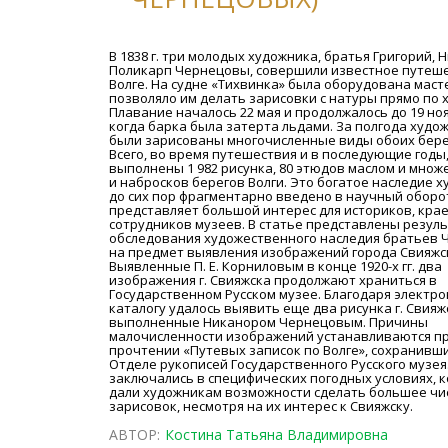
В 1838 г. три молодых художника, братья Григорий, 
Поликарп Чернецовы, совершили известное путеш
Волге. На судне «Тихвинка» была оборудована масте
позволяло им делать зарисовки с натуры прямо по х
Плавание началось 22 мая и продолжалось до 19 нояб
когда барка была затерта льдами. За полгода худо
были зарисованы многочисленные виды обоих бере
Всего, во время путешествия и в последующие годы
выполнены 1 982 рисунка, 80 этюдов маслом и множ
и набросков берегов Волги. Это богатое наследие 
до сих пор фрагментарно введено в научный оборот
представляет большой интерес для историков, кра
сотрудников музеев. В статье представлены резул
обследования художественного наследия братьев
на предмет выявления изображений города Свияжс
Выявленные П. Е. Корниловым в конце 1920-х гг. два
изображения г. Свияжска продолжают храниться в
Государственном Русском музее. Благодаря электр
каталогу удалось выявить еще два рисунка г. Свияж
выполненные Никанором Чернецовым. Причины
малочисленности изображений устанавливаются п
прочтении «Путевых записок по Волге», сохранивши
Отделе рукописей Государственного Русского музея
заключались в специфических погодных условиях, 
дали художникам возможности сделать большее чи
зарисовок, несмотря на их интерес к Свияжску.
АВТОР:
Костина Татьяна Владимировна