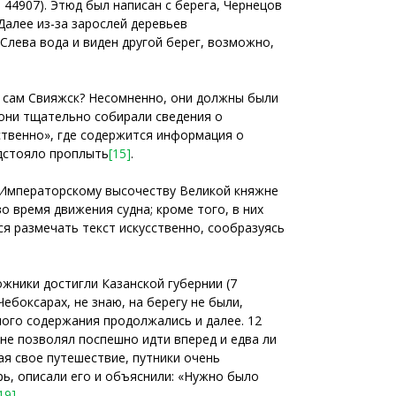
 44907). Этюд был написан с берега, Чернецов
Далее из-за зарослей деревьев
Слева вода и виден другой берег, возможно,
и сам Свияжск? Несомненно, они должны были
 они тщательно собирали сведения о
ственно», где содержится информация о
едстояло проплыть
[15]
.
 Императорскому высочеству Великой княжне
о время движения судна; кроме того, в них
я размечать текст искусственно, сообразуясь
ожники достигли Казанской губернии (7
 Чебоксарах, не знаю, на берегу не были,
ного содержания продолжались и далее. 12
не позволял поспешно идти вперед и едва ли
ая свое путешествие, путники очень
ь, описали его и объяснили: «Нужно было
19]
.