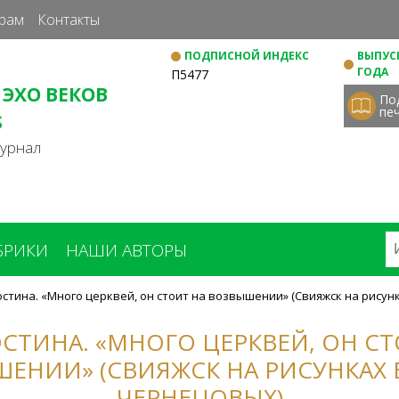
Перейти
рам
Контакты
к
ПОДПИСНОЙ ИНДЕКС
ВЫПУСК
основному
ГОДА
П5477
содержанию
 ЭХО ВЕКОВ
По
пе
S
журнал
БРИКИ
НАШИ АВТОРЫ
 Костина. «Много церквей, он стоит на возвышении» (Свияжск на рису
КОСТИНА. «МНОГО ЦЕРКВЕЙ, ОН С
ЕНИИ» (СВИЯЖСК НА РИСУНКАХ 
ЧЕРНЕЦОВЫХ)