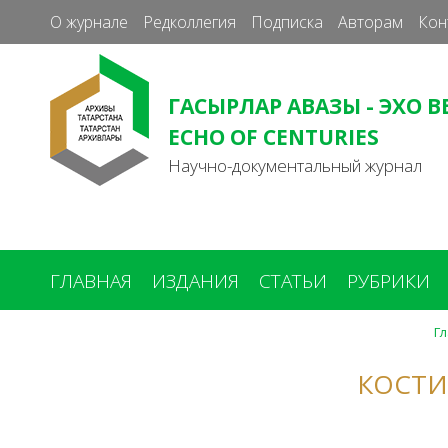
О журнале
Редколлегия
Подписка
Авторам
Кон
ГАСЫРЛАР АВАЗЫ - ЭХО В
ECHO OF CENTURIES
Научно-документальный журнал
ГЛАВНАЯ
ИЗДАНИЯ
СТАТЬИ
РУБРИКИ
Г
Вы
здесь
КОСТИ