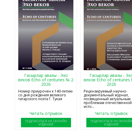
Гасырлар авазы - Эхо
Гасырлар авазы - Эх
веков Echo of centuries № 2
веков Echo of centuries
2026
2026
Номер приурочен к 140-летию
Рецензируемый научно-
со дня рождения великого
документальный журнал,
татарского поэта Г. Тукая
посвященный актуальным
проблемам отечественной
исто...
Читать отрывок
Читать отрывок
ПОДПИСАТЬСЯ НА ОНЛАЙН
ПОДПИСАТЬСЯ НА ОНЛАЙ
ИЗДАНИЕ
ИЗДАНИЕ