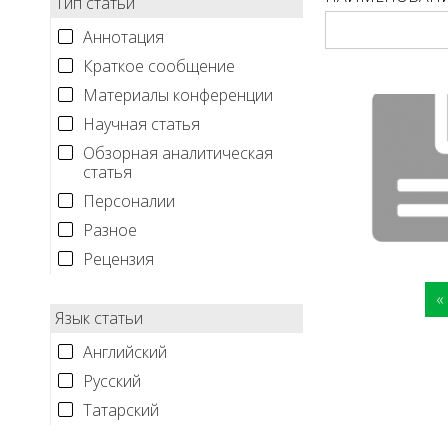
Тип статьи
Аннотация
Краткое сообщение
Материалы конференции
Научная статья
Обзорная аналитическая
статья
Персоналии
Разное
Рецензия
«
С
Язык статьи
т
Английский
р
Русский
а
Татарский
н