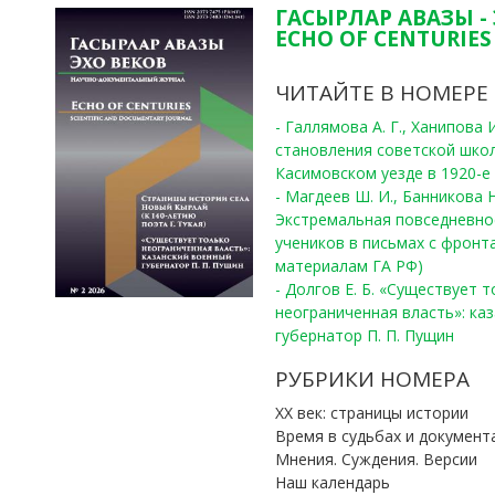
ГАСЫРЛАР АВАЗЫ -
ECHO OF CENTURIES 
ЧИТАЙТЕ В НОМЕРЕ
- Галлямова А. Г., Ханипова
становления советской шко
Касимовском уезде в 1920-е 
- Магдеев Ш. И., Банникова Н
Экстремальная повседневно
учеников в письмах с фронта
материалам ГА РФ)
- Долгов Е. Б. «Существует 
неограниченная власть»: ка
губернатор П. П. Пущин
РУБРИКИ НОМЕРА
ХХ век: страницы истории
Время в судьбах и документ
Мнения. Суждения. Версии
Наш календарь