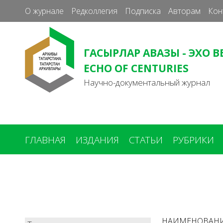
О журнале
Редколлегия
Подписка
Авторам
Кон
ГАСЫРЛАР АВАЗЫ - ЭХО В
ECHO OF CENTURIES
Научно-документальный журнал
ГЛАВНАЯ
ИЗДАНИЯ
СТАТЬИ
РУБРИКИ
Вы
здесь
НАИМЕНОВАН