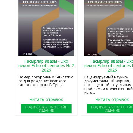
Гасырлар авазы - Эхо
Гасырлар авазы - Эх
веков Echo of centuries № 2
веков Echo of centuries
2026
2026
Номер приурочен к 140-летию
Рецензируемый научно-
со дня рождения великого
документальный журнал,
татарского поэта Г. Тукая
посвященный актуальным
проблемам отечественной
исто...
Читать отрывок
Читать отрывок
ПОДПИСАТЬСЯ НА ОНЛАЙН
ПОДПИСАТЬСЯ НА ОНЛАЙ
ИЗДАНИЕ
ИЗДАНИЕ