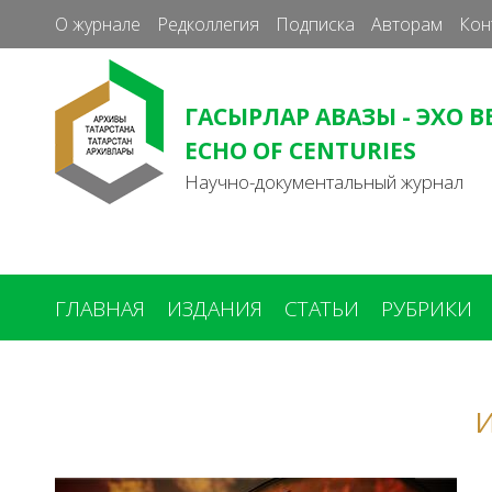
О журнале
Редколлегия
Подписка
Авторам
Кон
ГАСЫРЛАР АВАЗЫ - ЭХО В
ECHO OF CENTURIES
Научно-документальный журнал
ГЛАВНАЯ
ИЗДАНИЯ
СТАТЬИ
РУБРИКИ