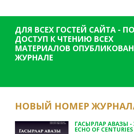
т
р
а
ДЛЯ ВСЕХ ГОСТЕЙ САЙТА - 
н
ДОСТУП К ЧТЕНИЮ ВСЕХ
и
МАТЕРИАЛОВ ОПУБЛИКОВАН
ц
ЖУРНАЛЕ
ы
НОВЫЙ НОМЕР ЖУРНАЛ
ГАСЫРЛАР АВАЗЫ -
ECHO OF CENTURIES 