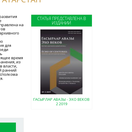
 развития
СТАТЬЯ ПРЕДСТАВЛЕНА В
е
ИЗДАНИИ
аправлена на
тов
 архивного
по
ия для
реди
ть
оящее время
анения, из
в власти,
й ранний
Исполкома
я.
ГАСЫРЛАР АВАЗЫ - ЭХО ВЕКОВ
2 2019