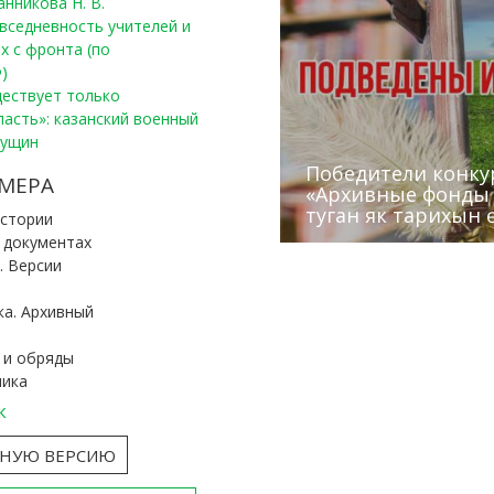
анникова Н. В.
вседневность учителей и
х с фронта (по
)
уществует только
ласть»: казанский военный
Пущин
Победители конку
Сотрудники редак
МЕРА
«Архивные фонды –
Архивисты рассказ
Эхо веков» встрет
туган як тарихын 
Госархива
(КХТИ)
«Мир архивов скво
истории
и документах
. Версии
ка. Архивный
 и обряды
ника
к
ТНУЮ ВЕРСИЮ