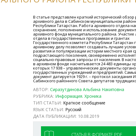
В статье представлен краткий исторический обзор
архивного дела в Сабинском муниципальном район
Республики Татарстан. Работа архивного отдела н
сохранение, пополнение и использование докумен
архивного фонда муниципального района. Участие
отдела в государственных программах и грантах
Государственного комитета Республики Татарстан 
архивному делу позволяет создавать лучшие услов
развития и популяризации истории местного края с
подрастающего поколения, своевременно исполня
социально-правовые запросы от населения. В наст
в архивном фонде насчитывается 24 483 единицы хр
которых 17 938 – управленческие документы органо
государственных учреждений и предприятий. Самы
документ датируется 1929 г. – протокол заседания 
Сабинского районного Совета депутатов трудящихс
АВТОР:
Сиразутдинова Альбина Накиповна
РУБРИКА:
Информация. Хроника
ТИП СТАТЬИ:
Краткое сообщение
ЯЗЫК СТАТЬИ:
Русский
ДАТА ПУБЛИКАЦИИ:
10.08.2019
СТАТЬЯ В ФОРМАТЕ PDF