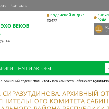
Перейти
рам
Контакты
к
ПОДПИСНОЙ ИНДЕКС
ВЫПУСК
основному
ГОДА
П5477
содержанию
 ЭХО ВЕКОВ
По
пе
S
журнал
БРИКИ
НАШИ АВТОРЫ
ова. Архивный отдел Исполнительного комитета Сабинского муницип
Н. СИРАЗУТДИНОВА. АРХИВНЫЙ О
ЛНИТЕЛЬНОГО КОМИТЕТА САБИН
ЛЬНОГО РАЙОНА РЕСПУБЛИКИ 