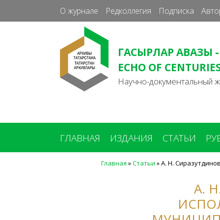
О журнале
Редколлегия
Подписка
Авто
ГАСЫРЛАР АВАЗЫ -
ECHO OF CENTURIE
Научно-документальный 
ГЛАВНАЯ
ИЗДАНИЯ
СТАТЬИ
РУ
Главная
»
Статьи
»
А. Н. Сиразутдин
Вы
здесь
А. 
ИСПО
МУНИЦИПА