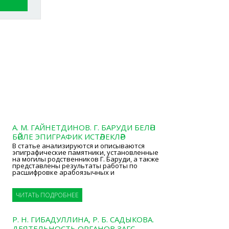
А. М. ГАЙНЕТДИНОВ. Г. БАРУДИ БЕЛӘН
БӘЙЛЕ ЭПИГРАФИК ИСТӘЛЕКЛӘР
В статье анализируются и описываются
эпиграфические памятники, установленные
на могилы родственников Г. Баруди, а также
представлены результаты работы по
расшифровке арабоязычных и
ЧИТАТЬ ПОДРОБНЕЕ
Р. Н. ГИБАДУЛЛИНА, Р. Б. САДЫКОВА.
ДЕЯТЕЛЬНОСТЬ ОРГАНОВ ЗАГС