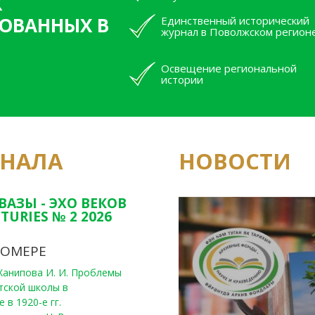
Х
ОВАННЫХ В
Единственный исторический
журнал в Поволжском регион
Освещение региональной
истории
РНАЛА
НОВОСТИ
Юным исследовате
конкурсах Татарс
ВАЗЫ - ЭХО ВЕКОВ
TURIES № 2 2026
НОМЕРЕ
, Ханипова И. И. Проблемы
тской школы в
 в 1920-е гг.