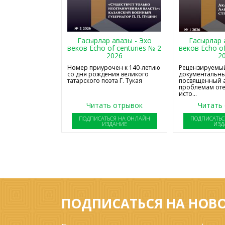
Гасырлар авазы - Эхо
Гасырлар 
веков Echo of centuries № 2
веков Echo of
2026
2
Номер приурочен к 140-летию
Рецензируемый
со дня рождения великого
документальны
татарского поэта Г. Тукая
посвященный 
проблемам от
исто...
Читать отрывок
Читать
ПОДПИСАТЬСЯ НА ОНЛАЙН
ПОДПИСАТЬС
ИЗДАНИЕ
ИЗД
ПОДПИСАТЬСЯ НА НОВ