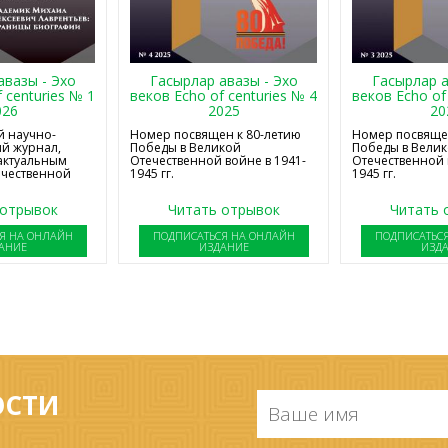
авазы - Эхо
Гасырлар авазы - Эхо
Гасырлар а
 centuries № 1
веков Echo of centuries № 4
веков Echo of
026
2025
20
 научно-
Номер посвящен к 80-летию
Номер посвящен
й журнал,
Победы в Великой
Победы в Вели
актуальным
Отечественной войне в 1941-
Отечественной 
ечественной
1945 гг.
1945 гг.
 отрывок
Читать отрывок
Читать 
Я НА ОНЛАЙН
ПОДПИСАТЬСЯ НА ОНЛАЙН
ПОДПИСАТЬС
АНИЕ
ИЗДАНИЕ
ИЗД
ОСТИ
Ваше
имя
*