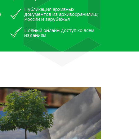
Публикация архивных
е
документов из архивохранилищ
России и зарубежья
Полный онлайн доступ ко всем
изданиям
лям рассказали об архивных
тана