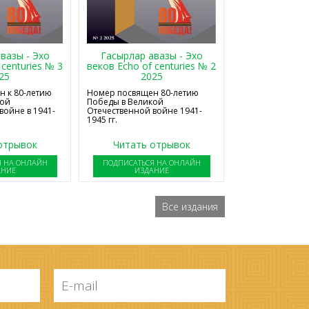
Гасырлар авазы - Эхо
вазы - Эхо
веков Echo of centuries № 2
 centuries № 3
2025
25
Номер посвящен 80-летию
 к 80-летию
Победы в Великой
кой
Отечественной войне 1941-
войне в 1941-
1945 гг.
отрывок
Читать отрывок
Я НА ОНЛАЙН
ПОДПИСАТЬСЯ НА ОНЛАЙН
АНИЕ
ИЗДАНИЕ
Все издания
E-
mail
*