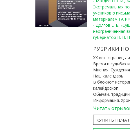
- Магдеев Ш. И., Б
Экстремальная по
учеников в письма
материалам ГА РФ
- Долгов Е. Б. «С
неограниченная в
губернатор П. П. 
РУБРИКИ НО
ХХ век: страницы 
Время в судьбах 
Мнения. Суждения
Наш календарь
В блокнот истори
калейдоскоп
Обычаи, традиции
Информация. Хро
Читать отрыво
КУПИТЬ ПЕЧА