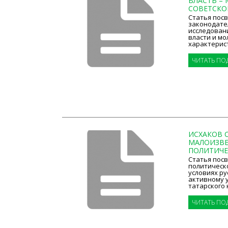
ВЛАСТЬ –
СОВЕТСКОГО
Статья пос
законодател
исследован
власти и мо
характерист
ЧИТАТЬ ПО
ИСХАКОВ С
МАЛОИЗВЕ
ПОЛИТИЧЕС
Статья пос
политическо
условиях ру
активному 
татарского н
ЧИТАТЬ ПО