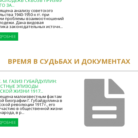
 МОЛОДЕЖЬ СКВОЗЬ ПРИЗМУ
 ЗА...
вящена анализу советского
ьства 1940-1950-х гг. при
ии проблемы взаимоотношений
лодежи. Дана видовая
ика законодательных источн...
ДРОБНЕЕ
ВРЕМЯ В СУДЬБАХ И ДОКУМЕНТАХ
. М. ГАЗИЗ ГУБАЙДУЛЛИН:
СТНЫЕ ЭПИЗОДЫ
КОЙ ЖИЗНИ 1917...
вещена малоизвестным фактам
й биографии Г. Губайдуллина в
сской революции 1917 г., его
участию в общественной жизни
арода, в р...
ДРОБНЕЕ