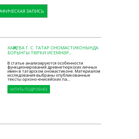
АФИЧЕСКАЯ ЗАПИСЬ
ХАҖИЕВА Г. С. ТАТАР ОНОМАСТИКОНЫНДА
БОРЫНГЫ ТӨРКИ ИСЕМНӘР...
В статье анализируются особенности
функционирования древнетюркских личных
имен в татарском ономастиконе. Материалом
исследования выбраны опубликованные
тексты орхоно-­енисейских па...
ЧИТАТЬ ПОДРОБНЕЕ