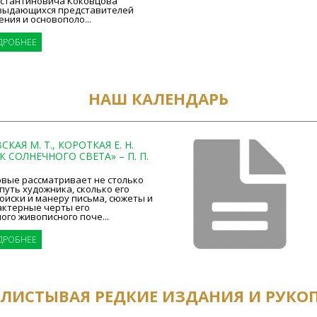
нстантиновича Коковцова
, выдающихся представителей
ния и основополо...
ДРОБНЕЕ
НАШ КАЛЕНДАРЬ
КАЯ М. Т., КОРОТКАЯ Е. Н.
 СОЛНЕЧНОГО СВЕТА» – П. П.
рвые рассматривает не столько
уть художника, сколько его
оиски и манеру письма, сюжеты и
актерные черты его
го живописного поче...
ДРОБНЕЕ
ЕЛИСТЫВАЯ РЕДКИЕ ИЗДАНИЯ И РУКО