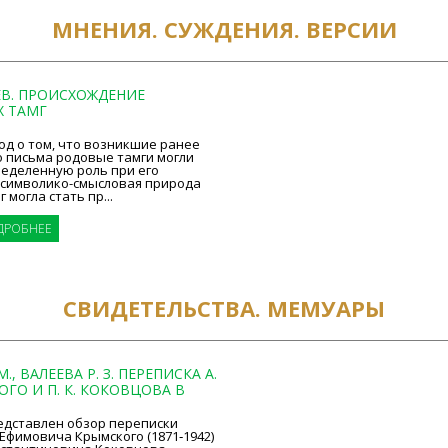
МНЕНИЯ. СУЖДЕНИЯ. ВЕРСИИ
АЕВ. ПРОИСХОЖДЕНИЕ
Х ТАМГ
д о том, что возникшие ранее
о письма родовые тамги могли
ределенную роль при его
а символико-смысловая природа
 могла стать пр...
ДРОБНЕЕ
СВИДЕТЕЛЬСТВА. МЕМУАРЫ
М., ВАЛЕЕВА Р. З. ПЕРЕПИСКА А.
ОГО И П. К. КОКОВЦОВА В
едставлен обзор переписки
Ефимовича Крымского (1871‑1942)