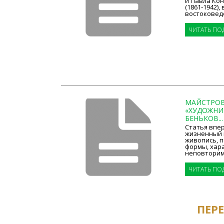
и Павла Ко
(1861‑1942)
востоковеде
ЧИТАТЬ ПО
МАЙСТРОВС
«ХУДОЖНИК
БЕНЬКОВ...
Статья впе
жизненный п
живопись, п
формы, хар
неповторимо
ЧИТАТЬ ПО
ПЕР