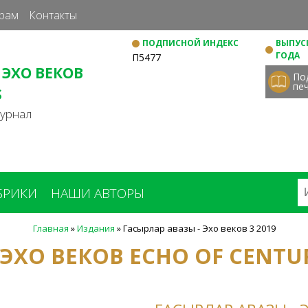
Перейти
рам
Контакты
к
ПОДПИСНОЙ ИНДЕКС
ВЫПУСК
основному
ГОДА
П5477
содержанию
 ЭХО ВЕКОВ
По
пе
S
журнал
БРИКИ
НАШИ АВТОРЫ
Главная
»
Издания
»
Гасырлар авазы - Эхо веков 3 2019
 ЭХО ВЕКОВ ECHO OF CENTU