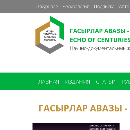
О журнале
Редколлегия
Подписка
Авто
ГАСЫРЛАР АВАЗЫ -
ECHO OF CENTURIE
Научно-документальный 
ГЛАВНАЯ
ИЗДАНИЯ
СТАТЬИ
РУ
Вы
ГАСЫРЛАР АВАЗЫ -
здесь