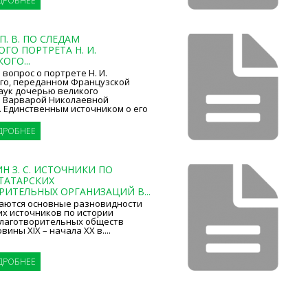
ДРОБНЕЕ
П. В. ПО СЛЕДАМ
ГО ПОРТРЕТА Н. И.
ОГО...
 вопрос о портрете Н. И.
го, переданном Французской
аук дочерью великого
 Варварой Николаевной
. Единственным источником о его
ДРОБНЕЕ
 З. C. ИСТОЧНИКИ ПО
ТАТАРСКИХ
РИТЕЛЬНЫХ ОРГАНИЗАЦИЙ В...
аются основные разновидности
их источников по истории
благотворительных обществ
ины XIX – начала XX в....
ДРОБНЕЕ