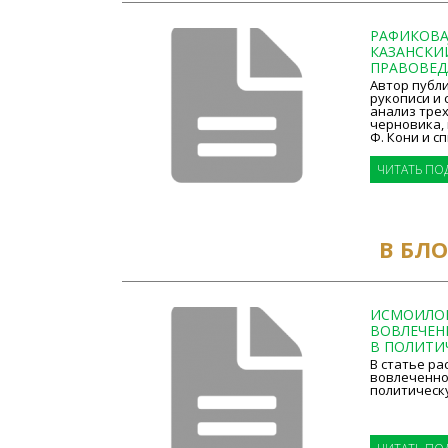
РАФИКОВА Г
КАЗАНСКИ
ПРАВОВЕДА 
Автор публ
рукописи и
анализ трех
черновика,
Ф. Кони и сп
ЧИТАТЬ ПО
В БЛ
ИСМОИЛОВ 
ВОВЛЕЧЕН
В ПОЛИТИЧ
В статье ра
вовлеченно
политическу