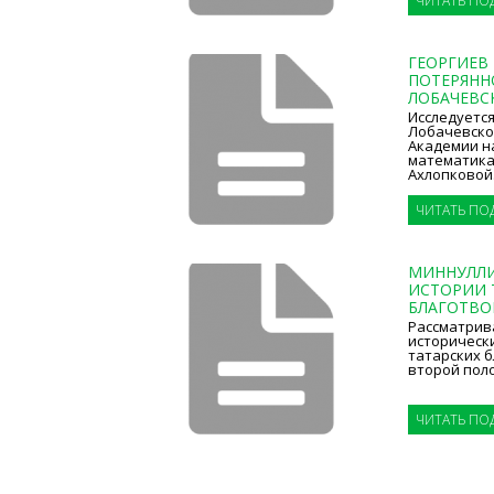
ЧИТАТЬ ПО
ГЕОРГИЕВ 
ПОТЕРЯННО
ЛОБАЧЕВСК
Исследуется
Лобачевско
Академии н
математика
Ахлопковой
су...
ЧИТАТЬ ПО
МИННУЛЛИН
ИСТОРИИ 
БЛАГОТВО
Рассматрив
историческ
татарских 
второй полов
ЧИТАТЬ ПО