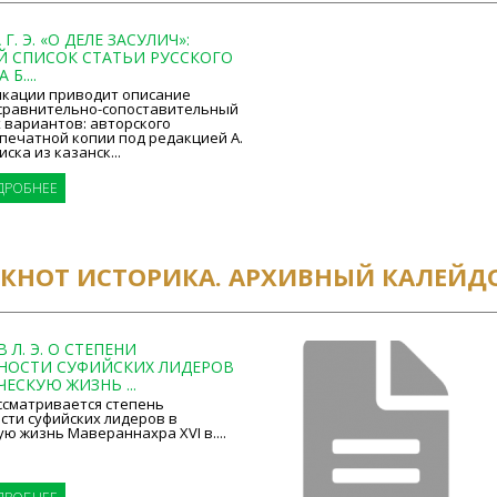
. Э. «О ДЕЛЕ ЗАСУЛИЧ»:
Й СПИСОК СТАТЬИ РУССКОГО
Б....
икации приводит описание
 сравнительно-сопоставительный
 вариантов: авторского
 печатной копии под редакцией А.
иска из казанск...
ДРОБНЕЕ
ОКНОТ ИСТОРИКА. АРХИВНЫЙ КАЛЕЙД
Л. Э. О СТЕПЕНИ
НОСТИ СУФИЙСКИХ ЛИДЕРОВ
ЕСКУЮ ЖИЗНЬ ...
ссматривается степень
сти суфийских лидеров в
ю жизнь Мавераннахра XVI в....